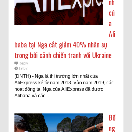
nh
củ
a
Ali
baba tại Nga cắt giảm 40% nhân sự
trong bối cảnh chiến tranh với Ukraine
Reply
19:07
(DNTH) - Nga là thị trường lớn nhất của
AliExpress kể từ năm 2013. Vào năm 2019, các
hoạt động tại Nga của AliExpress đã được
Alibaba và các...
Đồ
ng