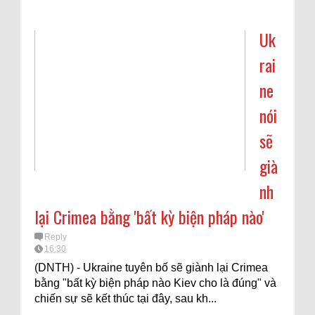
Uk
rai
ne
nói
sẽ
già
nh
lại Crimea bằng 'bất kỳ biện pháp nào'
Reply
16:30
(DNTH) - Ukraine tuyên bố sẽ giành lại Crimea
bằng "bất kỳ biện pháp nào Kiev cho là đúng" và
chiến sự sẽ kết thúc tại đây, sau kh...