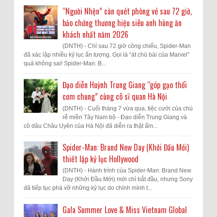
“Người Nhện” càn quét phòng vé sau 72 giờ,
bảo chứng thương hiệu siêu anh hùng ăn
khách nhất năm 2026
(DNTH) - Chỉ sau 72 giờ công chiếu, Spider-Man
đã xác lập nhiều kỷ lục ấn tượng. Gọi là “át chủ bài của Marvel”
quả không sai! Spider-Man: B...
Đạo diễn Huỳnh Trung Giang “góp gạo thổi
cơm chung” cùng cô sĩ quan Hà Nội
(DNTH) - Cuối tháng 7 vừa qua, tiệc cưới của chú
rể miền Tây Nam bộ - Đạo diễn Trung Giang và
cô dâu Châu Uyên của Hà Nội đã diễn ra thật ấm...
Spider-Man: Brand New Day (Khởi Đầu Mới)
thiết lập kỷ lục Hollywood
(DNTH) - Hành trình của Spider-Man: Brand New
Day (Khởi Đầu Mới) mới chỉ bắt đầu, nhưng Sony
đã tiếp tục phá vỡ những kỷ lục do chính mình t...
Gala Summer Love & Miss Vietnam Global