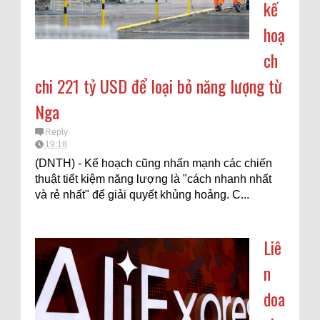
kế
hoạ
ch
chi 221 tỷ USD để loại bỏ năng lượng từ
Nga
Reply
19:18
(DNTH) - Kế hoạch cũng nhấn mạnh các chiến
thuật tiết kiệm năng lượng là "cách nhanh nhất
và rẻ nhất" để giải quyết khủng hoảng. C...
Liê
n
doa