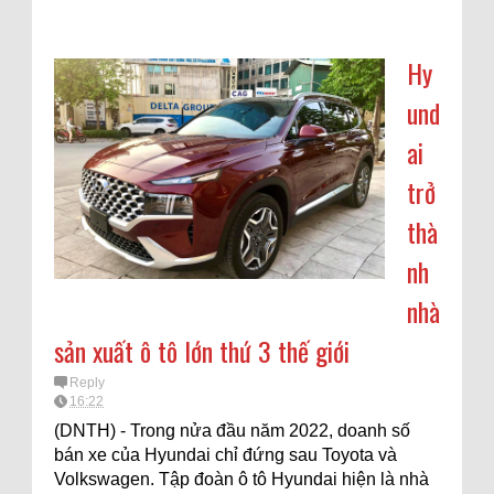
Hy
und
ai
trở
thà
nh
nhà
sản xuất ô tô lớn thứ 3 thế giới
Reply
16:22
(DNTH) - Trong nửa đầu năm 2022, doanh số
bán xe của Hyundai chỉ đứng sau Toyota và
Volkswagen. Tập đoàn ô tô Hyundai hiện là nhà