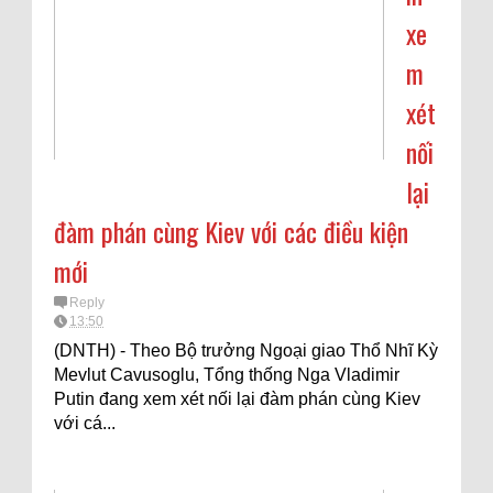
xe
m
xét
nối
lại
đàm phán cùng Kiev với các điều kiện
mới
Reply
13:50
(DNTH) - Theo Bộ trưởng Ngoại giao Thổ Nhĩ Kỳ
Mevlut Cavusoglu, Tổng thống Nga Vladimir
Putin đang xem xét nối lại đàm phán cùng Kiev
với cá...