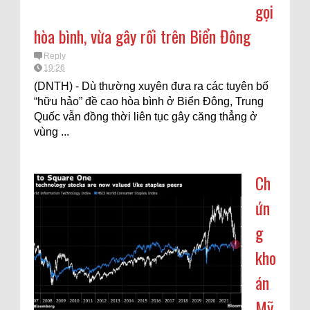
gọi
hòa bình, vừa gây rối trên Biển Đông
Reply
19:26
(DNTH) - Dù thường xuyên đưa ra các tuyên bố
“hữu hảo” đề cao hòa bình ở Biển Đông, Trung
Quốc vẫn đồng thời liên tục gây căng thẳng ở
vùng ...
Ch
ứn
g
kho
án
Mỹ