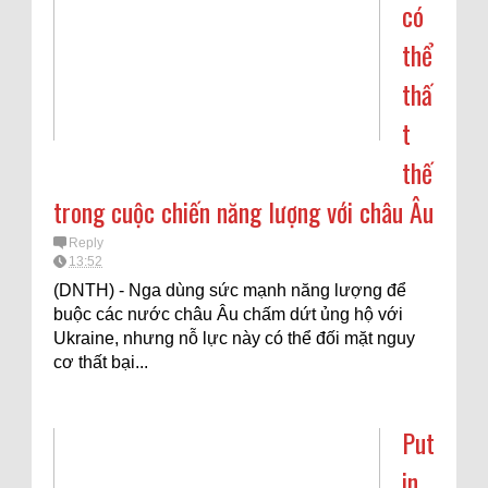
có
thể
thấ
t
thế
trong cuộc chiến năng lượng với châu Âu
Reply
13:52
(DNTH) - Nga dùng sức mạnh năng lượng để
buộc các nước châu Âu chấm dứt ủng hộ với
Ukraine, nhưng nỗ lực này có thể đối mặt nguy
cơ thất bại...
Put
in