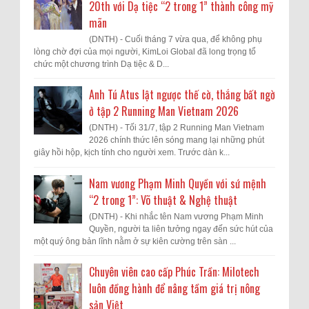
20th với Dạ tiệc “2 trong 1” thành công mỹ
mãn
(DNTH) - Cuối tháng 7 vừa qua, để không phụ
lòng chờ đợi của mọi người, KimLoi Global đã long trọng tổ
chức một chương trình Dạ tiệc & D...
Anh Tú Atus lật ngược thế cờ, thắng bất ngờ
ở tập 2 Running Man Vietnam 2026
(DNTH) - Tối 31/7, tập 2 Running Man Vietnam
2026 chính thức lên sóng mang lại những phút
giây hồi hộp, kịch tính cho người xem. Trước dàn k...
Nam vương Phạm Minh Quyền với sứ mệnh
“2 trong 1”: Võ thuật & Nghệ thuật
(DNTH) - Khi nhắc tên Nam vương Phạm Minh
Quyền, người ta liên tưởng ngay đến sức hút của
một quý ông bản lĩnh nằm ở sự kiên cường trên sàn ...
Chuyên viên cao cấp Phúc Trần: Milotech
luôn đồng hành để nâng tầm giá trị nông
sản Việt