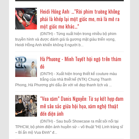
Heidi Hồng Anh: …”Rời phim trường không
phải là khép lại một giấc mơ, mà là mở ra
một giấc mơ khác...”
(DNTH) - Từng xuất hiện trong nhiều bộ phim
truyền hình và được đánh giá là gương mặt giàu triển vọng,
Heidi Hồng Anh khiến không ít người b...
Hà Phương - Minh Tuyết hội ngộ trên thảm
đỏ
(DNTH) - Xuất hiện trong thiết kế couture màu
trắng của nhà thiết kế (NTK) Chung Thanh
Phong, Hà Phương ghi dấu ấn với vẻ đẹp thanh lịch và ...
“Vua xăm” Danis Nguyễn: Từ sự kết hợp đam
mê sâu sắc giữa hội họa, xăm nghệ thuật
đến điện ảnh
(DNTH) - Sau buổi Showcase ra mắt sôi nổi tại
TPHCM, bộ phim điện ảnh huyền sử – võ thuật "Hộ Linh tráng sĩ
– Bí ẩn mộ Vua Đinh" đ...