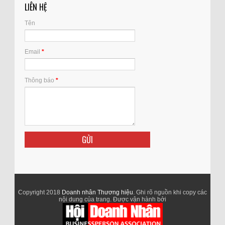
LIÊN HỆ
Tên
Email
*
Thông báo
*
Copyright 2018
Doanh nhân Thương hiệu
. Ghi rõ nguồn khi copy các
nội dung của trang. Được vận hành bởi