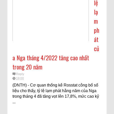
lệ
lạ
m
ph
át
củ
a Nga tháng 4/2022 tăng cao nhất
trong 20 năm
Reply
19:00
(DNTH) - Cơ quan thống kê Rosstat công bố số
liệu cho thấy, tỷ lệ lạm phát hằng năm của Nga
trong tháng 4 đã tăng vọt lên 17,8%, mức cao kỷ
...