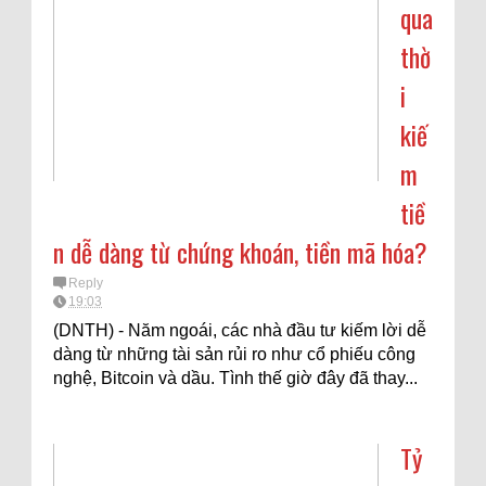
qua
thờ
i
kiế
m
tiề
n dễ dàng từ chứng khoán, tiền mã hóa?
Reply
19:03
(DNTH) - Năm ngoái, các nhà đầu tư kiếm lời dễ
dàng từ những tài sản rủi ro như cổ phiếu công
nghệ, Bitcoin và dầu. Tình thế giờ đây đã thay...
Tỷ