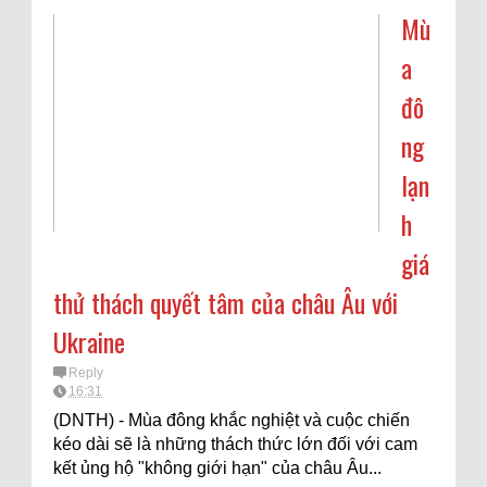
Mù
a
đô
ng
lạn
h
giá
thử thách quyết tâm của châu Âu với
Ukraine
Reply
16:31
(DNTH) - Mùa đông khắc nghiệt và cuộc chiến
kéo dài sẽ là những thách thức lớn đối với cam
kết ủng hộ "không giới hạn" của châu Âu...