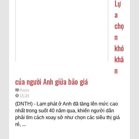
Lự
a
chọ
n
khó
khă
n
của người Anh giữa bão giá
Reply
16:34
(DNTH) - Lạm phát ở Anh đã tăng lên mức cao
nhất trong suốt 40 năm qua, khiến người dân
phải tìm cách xoay sở như chọn các siêu thị giá
rẻ, ...