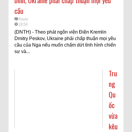
bình, Ukraine phải chấp thuận mọi yêu
cầu
Reply
19:54
(DNTH) - Theo phát ngôn viện Điện Kremlin
Dmitry Peskov, Ukraine phải chấp thuận mọi yêu
cầu của Nga nếu muốn chấm dứt tình hình chiến
sự và...
Tru
ng
Qu
ốc
vừa
kêu