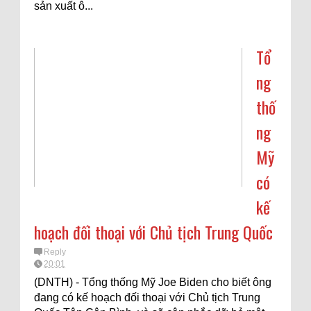
sản xuất ô...
Tổ
ng
thố
ng
Mỹ
có
kế
hoạch đối thoại với Chủ tịch Trung Quốc
Reply
20:01
(DNTH) - Tổng thống Mỹ Joe Biden cho biết ông
đang có kế hoạch đối thoại với Chủ tịch Trung