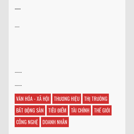
.....
....
......
......
VĂN HÓA - XÃ HỘI
THƯƠNG HIỆU
THỊ TRƯỜNG
BẤT ĐỘNG SÀN
TIÊU ĐIỂM
TÀI CHÍNH
THẾ GIỚI
CÔNG NGHỆ
DOANH NHÂN