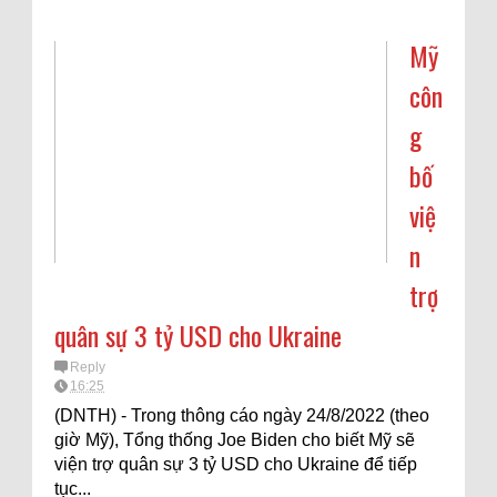
Mỹ
côn
g
bố
việ
n
trợ
quân sự 3 tỷ USD cho Ukraine
Reply
16:25
(DNTH) - Trong thông cáo ngày 24/8/2022 (theo
giờ Mỹ), Tổng thống Joe Biden cho biết Mỹ sẽ
viện trợ quân sự 3 tỷ USD cho Ukraine để tiếp
tục...