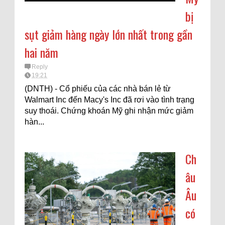
bị
sụt giảm hàng ngày lớn nhất trong gần
hai năm
Reply
19:21
(DNTH) - Cổ phiếu của các nhà bán lẻ từ
Walmart Inc đến Macy's Inc đã rơi vào tình trạng
suy thoái. Chứng khoán Mỹ ghi nhận mức giảm
hàn...
Ch
âu
Âu
có