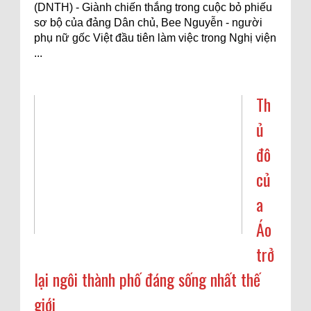
(DNTH) - Giành chiến thắng trong cuộc bỏ phiếu
sơ bộ của đảng Dân chủ, Bee Nguyễn - người
phụ nữ gốc Việt đầu tiên làm việc trong Nghị viện
...
Th
ủ
đô
củ
a
Áo
trở
lại ngôi thành phố đáng sống nhất thế
giới