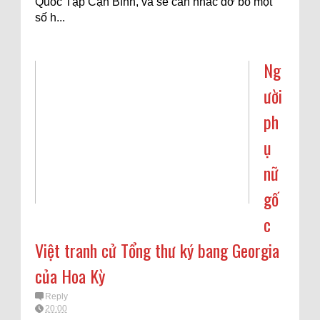
Quốc Tập Cận Bình, và sẽ cân nhắc dỡ bỏ một
số h...
Ng
ười
ph
ụ
nữ
gố
c
Việt tranh cử Tổng thư ký bang Georgia
của Hoa Kỳ
Reply
20:00