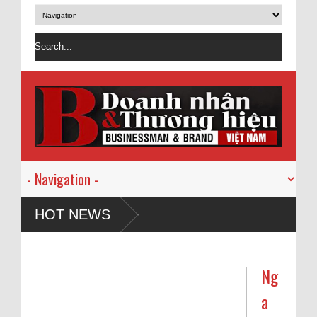
HOT NEWS
Ng
a