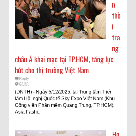
n
thờ
i
tra
ng
châu Á khai mạc tại TP.HCM, tăng lực
hút cho thị trường Việt Nam
Reply
02:50
(DNTH) - Ngày 5/12/2025, tại Trung tâm Triển
lãm Hội nghị Quốc tế Sky Expo Việt Nam (Khu
Công viên Phần mềm Quang Trung, TP.HCM),
Asia Fashi...
Hơ