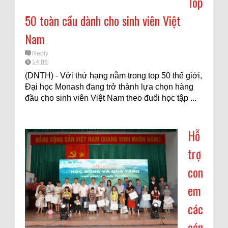
Top
50 toàn cầu dành cho sinh viên Việt
Nam
Reply
14:06
(DNTH) - Với thứ hạng nằm trong top 50 thế giới,
Đại học Monash đang trở thành lựa chọn hàng
đầu cho sinh viên Việt Nam theo đuổi học tập ...
Hỗ
trợ
con
em
các
cán