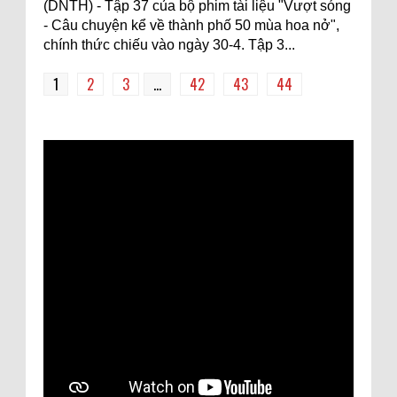
(DNTH) - Tập 37 của bộ phim tài liệu "Vượt sóng
- Câu chuyện kể về thành phố 50 mùa hoa nở",
chính thức chiếu vào ngày 30-4. Tập 3...
1
2
3
...
42
43
44