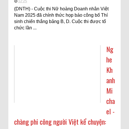
12:25
(DNTH) - Cuộc thi Nữ hoàng Doanh nhân Việt
Nam 2025 đã chính thức họp báo công bố Thí
sinh chiến thắng bảng B, D. Cuộc thi được tổ
chức lần ...
Ng
he
Kh
anh
Mi
cha
el -
chàng phi công người Việt kể chuyện: