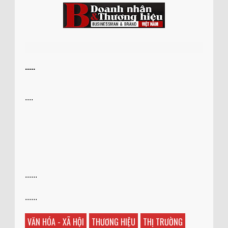
.....
....
......
......
VĂN HÓA - XÃ HỘI
THƯƠNG HIỆU
THỊ TRƯỜNG