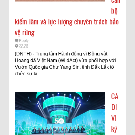
bộ
kiểm lâm và lực lượng chuyên trách bảo
vệ rừng
Reply
22:25
(DNTH) - Trung tâm Hành động vì Động vật
Hoang dã Việt Nam (WildAct) vừa phối hợp với
Vườn Quốc gia Chư Yang Sin, tỉnh Đắk Lắk tổ
chức sự ki...
CA
DI
VI
kỷ