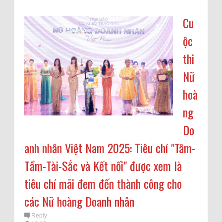
Cu
ộc
thi
Nữ
hoà
ng
Do
anh nhân Việt Nam 2025: Tiêu chí "Tâm-
Tầm-Tài-Sắc và Kết nối" được xem là
tiêu chí mãi đem đến thành công cho
các Nữ hoàng Doanh nhân
Reply