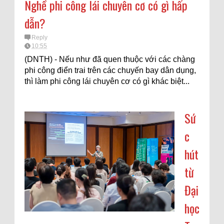
Nghề phi công lái chuyên cơ có gì hấp
dẫn?
Reply
10:55
(DNTH) - Nếu như đã quen thuộc với các chàng
phi công điển trai trên các chuyến bay dân dụng,
thì làm phi công lái chuyên cơ có gì khác biệt...
Sứ
c
hút
từ
Đại
học