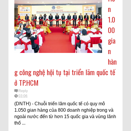
n
1.0
00
gia
n
hàn
g công nghệ hội tụ tại triển lãm quốc tế
ở TP.HCM
Reply
03:06
(DNTH) - Chuỗi triển lãm quốc tế có quy mô
1.050 gian hàng của 800 doanh nghiệp trong và
ngoài nước đến từ hơn 15 quốc gia và vùng lãnh
thổ ...