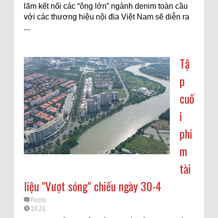
lãm kết nối các “ông lớn” ngành denim toàn cầu
với các thương hiệu nội địa Việt Nam sẽ diễn ra
...
Tậ
p
cuố
i
phi
m
tài
liệu "Vượt sóng" chiếu ngày 30-4
Reply
19:31