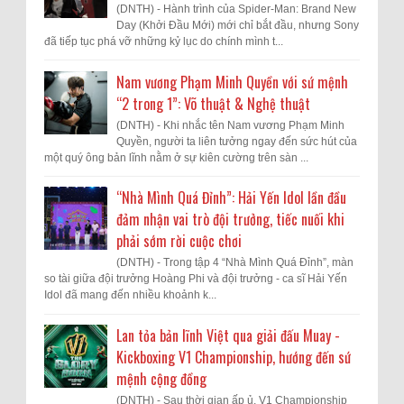
(DNTH) - Hành trình của Spider-Man: Brand New
Day (Khởi Đầu Mới) mới chỉ bắt đầu, nhưng Sony
đã tiếp tục phá vỡ những kỷ lục do chính mình t...
Nam vương Phạm Minh Quyền với sứ mệnh
“2 trong 1”: Võ thuật & Nghệ thuật
(DNTH) - Khi nhắc tên Nam vương Phạm Minh
Quyền, người ta liên tưởng ngay đến sức hút của
một quý ông bản lĩnh nằm ở sự kiên cường trên sàn ...
“Nhà Mình Quá Đỉnh”: Hải Yến Idol lần đầu
đảm nhận vai trò đội trưởng, tiếc nuối khi
phải sớm rời cuộc chơi
(DNTH) - Trong tập 4 “Nhà Mình Quá Đỉnh”, màn
so tài giữa đội trưởng Hoàng Phi và đội trưởng - ca sĩ Hải Yến
Idol đã mang đến nhiều khoảnh k...
Lan tỏa bản lĩnh Việt qua giải đấu Muay -
Kickboxing V1 Championship, hướng đến sứ
mệnh cộng đồng
(DNTH) - Sau thời gian ấp ủ, V1 Championship