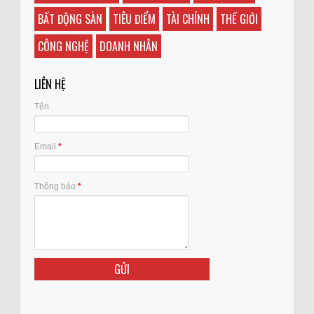
BẤT ĐỘNG SÀN
TIÊU ĐIỂM
TÀI CHÍNH
THẾ GIỚI
CÔNG NGHỆ
DOANH NHÂN
LIÊN HỆ
Tên
Email
*
Thông báo
*