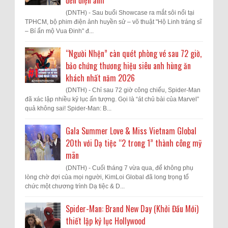
đến điện ảnh
(DNTH) - Sau buổi Showcase ra mắt sôi nổi tại
TPHCM, bộ phim điện ảnh huyền sử – võ thuật "Hộ Linh tráng sĩ
– Bí ẩn mộ Vua Đinh" đ...
“Người Nhện” càn quét phòng vé sau 72 giờ,
bảo chứng thương hiệu siêu anh hùng ăn
khách nhất năm 2026
(DNTH) - Chỉ sau 72 giờ công chiếu, Spider-Man
đã xác lập nhiều kỷ lục ấn tượng. Gọi là “át chủ bài của Marvel”
quả không sai! Spider-Man: B...
Gala Summer Love & Miss Vietnam Global
20th với Dạ tiệc “2 trong 1” thành công mỹ
mãn
(DNTH) - Cuối tháng 7 vừa qua, để không phụ
lòng chờ đợi của mọi người, KimLoi Global đã long trọng tổ
chức một chương trình Dạ tiệc & D...
Spider-Man: Brand New Day (Khởi Đầu Mới)
thiết lập kỷ lục Hollywood