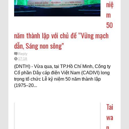
niệ
m
50
năm thành lập với chủ đề “Vững mạch
dẫn, Sáng non sông”
Reply
17:18
(DNTH) - Vừa qua, tại TP.Hồ Chí Minh, Công ty
Cổ phần Dây cáp điện Việt Nam (CADIVI) long
trọng tổ chức Lễ kỷ niệm 50 năm thành lập
(1975–20...
Tai
wa
n