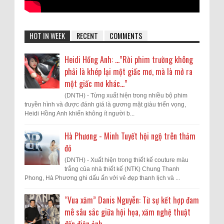
HOT IN WEEK
RECENT
COMMENTS
Heidi Hồng Anh: …”Rời phim trường không
phải là khép lại một giấc mơ, mà là mở ra
một giấc mơ khác...”
(DNTH) - Từng xuất hiện trong nhiều bộ phim
truyền hình và được đánh giá là gương mặt giàu triển vọng,
Heidi Hồng Anh khiến không ít người b...
Hà Phương - Minh Tuyết hội ngộ trên thảm
đỏ
(DNTH) - Xuất hiện trong thiết kế couture màu
trắng của nhà thiết kế (NTK) Chung Thanh
Phong, Hà Phương ghi dấu ấn với vẻ đẹp thanh lịch và ...
“Vua xăm” Danis Nguyễn: Từ sự kết hợp đam
mê sâu sắc giữa hội họa, xăm nghệ thuật