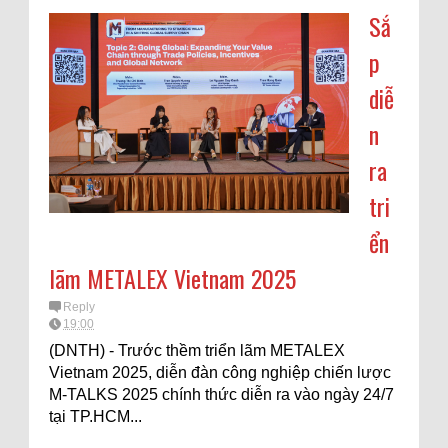
Sắ
p
diễ
n
ra
tri
ển
lãm METALEX Vietnam 2025
Reply
19:00
(DNTH) - Trước thềm triển lãm METALEX
Vietnam 2025, diễn đàn công nghiệp chiến lược
M-TALKS 2025 chính thức diễn ra vào ngày 24/7
tại TP.HCM...