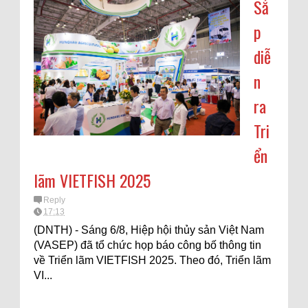
Sắ
p
diễ
n
ra
Tri
ển
lãm VIETFISH 2025
Reply
17:13
(DNTH) - Sáng 6/8, Hiệp hội thủy sản Việt Nam
(VASEP) đã tổ chức họp báo công bố thông tin
về Triển lãm VIETFISH 2025. Theo đó, Triển lãm
VI...