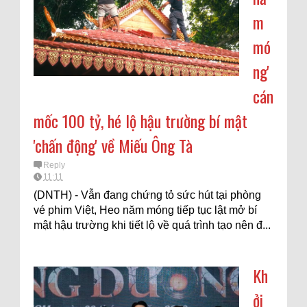
m
mó
ng'
cán
mốc 100 tỷ, hé lộ hậu trường bí mật
'chấn động' về Miếu Ông Tà
Reply
11:11
(DNTH) - Vẫn đang chứng tỏ sức hút tại phòng
vé phim Việt, Heo năm móng tiếp tục lật mở bí
mật hậu trường khi tiết lộ về quá trình tạo nên đ...
Kh
ởi