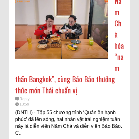
Nă
m
Ch
à
hóa
“na
m
thần Bangkok”, cùng Bảo Bảo thưởng
thức món Thái chuẩn vị
Reply
13:59
(DNTH) - Tập 55 chương trình ‘Quán ăn hạnh
phúc’ đã lên sóng, hai nhân vật trải nghiệm tuần
này là diễn viên Năm Chà và diễn viên Bảo Bảo.
C...