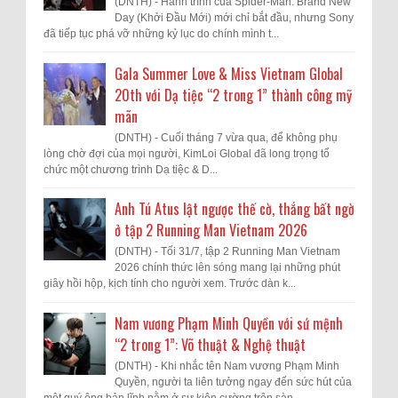
(DNTH) - Hành trình của Spider-Man: Brand New
Day (Khởi Đầu Mới) mới chỉ bắt đầu, nhưng Sony
đã tiếp tục phá vỡ những kỷ lục do chính mình t...
Gala Summer Love & Miss Vietnam Global
20th với Dạ tiệc “2 trong 1” thành công mỹ
mãn
(DNTH) - Cuối tháng 7 vừa qua, để không phụ
lòng chờ đợi của mọi người, KimLoi Global đã long trọng tổ
chức một chương trình Dạ tiệc & D...
Anh Tú Atus lật ngược thế cờ, thắng bất ngờ
ở tập 2 Running Man Vietnam 2026
(DNTH) - Tối 31/7, tập 2 Running Man Vietnam
2026 chính thức lên sóng mang lại những phút
giây hồi hộp, kịch tính cho người xem. Trước dàn k...
Nam vương Phạm Minh Quyền với sứ mệnh
“2 trong 1”: Võ thuật & Nghệ thuật
(DNTH) - Khi nhắc tên Nam vương Phạm Minh
Quyền, người ta liên tưởng ngay đến sức hút của
một quý ông bản lĩnh nằm ở sự kiên cường trên sàn ...