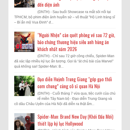
đến điện ảnh
(DNTH) - Sau buổi Showcase ra mắt sôi nổi tại
TPHCM, bộ phim điện ảnh huyền sử – võ thuật "Hộ Linh tráng sĩ
– Bí ẩn mộ Vua Đinh" đ...
“Người Nhện” càn quét phòng vé sau 72 giờ,
bảo chứng thương hiệu siêu anh hùng ăn
khách nhất năm 2026
(DNTH) - Chỉ sau 72 giờ công chiếu, Spider-Man
đã xác lập nhiều kỷ lục ấn tượng. Gọi là “át chủ bài của Marvel”
quả không sai! Spider-Man: B...
Đạo diễn Huỳnh Trung Giang “góp gạo thổi
cơm chung” cùng cô sĩ quan Hà Nội
(DNTH) - Cuối tháng 7 vừa qua, tiệc cưới của chú
rể miền Tây Nam bộ - Đạo diễn Trung Giang và
cô dâu Châu Uyên của Hà Nội đã diễn ra thật ấm...
Spider-Man: Brand New Day (Khởi Đầu Mới)
thiết lập kỷ lục Hollywood