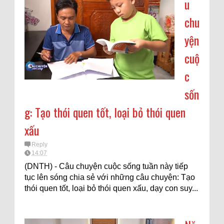
u
chu
yện
cuộ
c
sốn
g: Tạo thói quen tốt, loại bỏ thói quen
xấu
Reply
14:07
(DNTH) - Câu chuyện cuộc sống tuần này tiếp
tục lên sóng chia sẻ với những câu chuyện: Tạo
thói quen tốt, loại bỏ thói quen xấu, dạy con suy...