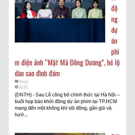
độ
ng
dự
án
phi
m điện ảnh “Mật Mã Đông Dương”, hé lộ
dàn sao đình đám
Reply
11:01
(DNTH) - Sau Lễ công bố chính thức tại Hà Nội –
buổi họp báo khởi động dự án phim tại TP.HCM
mang đến một không khí sôi động, gần gũi và
hướ...