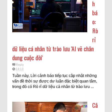
h
bá
o:
Rò
rỉ
dữ liệu cá nhân từ trào lưu 'AI vẽ chân
dung cuộc đời'
Reply
14:13
Tuần này, Lời cảnh báo tiếp tục cập nhật những
vấn đề thời sự được dư luận đặc biệt quan tâm,
trong đó có Rò rỉ dữ liệu cá nhân từ trào lưu ...
Câ