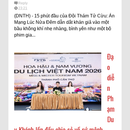
Reply
23:21
(DNTH) - 15 phút đầu của Đội Thám Tử Cừu: Án
Mạng Lúc Nửa Đêm dẫn dắt khán giả vào một
bầu không khí nhẹ nhàng, bình yên như một bộ
phim gia...
Đạ
o
diễ
n
Ph
ạm
Du
y Khánh lần đầu chia sẻ về sứ mệnh