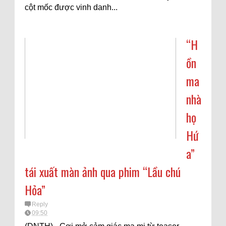
cột mốc được vinh danh...
“H
ồn
ma
nhà
họ
Hứ
a”
tái xuất màn ảnh qua phim “Lầu chú
Hỏa”
Reply
09:50