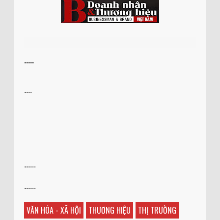
.....
....
......
......
VĂN HÓA - XÃ HỘI
THƯƠNG HIỆU
THỊ TRƯỜNG