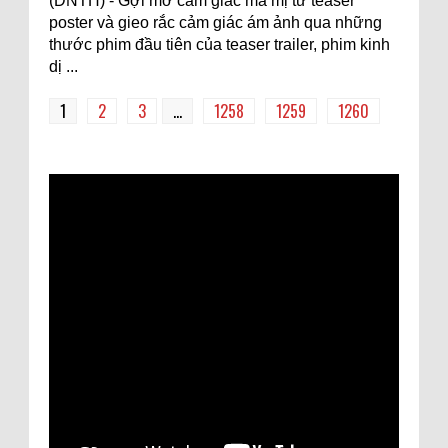
(DNTH) - Gợi mở cảm giác ma mị từ teaser
poster và gieo rắc cảm giác ám ảnh qua những
thước phim đầu tiên của teaser trailer, phim kinh
dị ...
1
2
3
...
1258
1259
1260