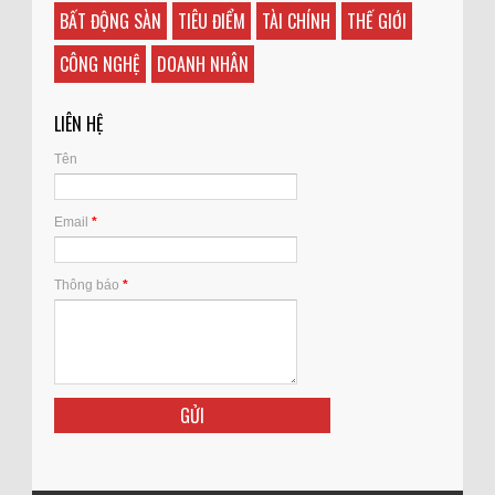
BẤT ĐỘNG SÀN
TIÊU ĐIỂM
TÀI CHÍNH
THẾ GIỚI
CÔNG NGHỆ
DOANH NHÂN
LIÊN HỆ
Tên
Email
*
Thông báo
*