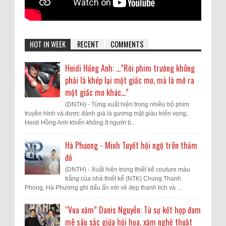
HOT IN WEEK
RECENT
COMMENTS
Heidi Hồng Anh: …”Rời phim trường không
phải là khép lại một giấc mơ, mà là mở ra
một giấc mơ khác...”
(DNTH) - Từng xuất hiện trong nhiều bộ phim
truyền hình và được đánh giá là gương mặt giàu triển vọng,
Heidi Hồng Anh khiến không ít người b...
Hà Phương - Minh Tuyết hội ngộ trên thảm
đỏ
(DNTH) - Xuất hiện trong thiết kế couture màu
trắng của nhà thiết kế (NTK) Chung Thanh
Phong, Hà Phương ghi dấu ấn với vẻ đẹp thanh lịch và ...
“Vua xăm” Danis Nguyễn: Từ sự kết hợp đam
mê sâu sắc giữa hội họa, xăm nghệ thuật