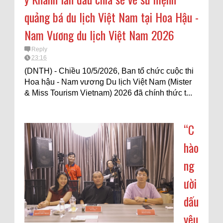
quảng bá du lịch Việt Nam tại Hoa Hậu -
Nam Vương du lịch Việt Nam 2026
Reply
23:16
(DNTH) - Chiều 10/5/2026, Ban tổ chức cuộc thi
Hoa hậu - Nam vương Du lịch Việt Nam (Mister
& Miss Tourism Vietnam) 2026 đã chính thức t...
“C
hào
ng
ười
dấu
yêu