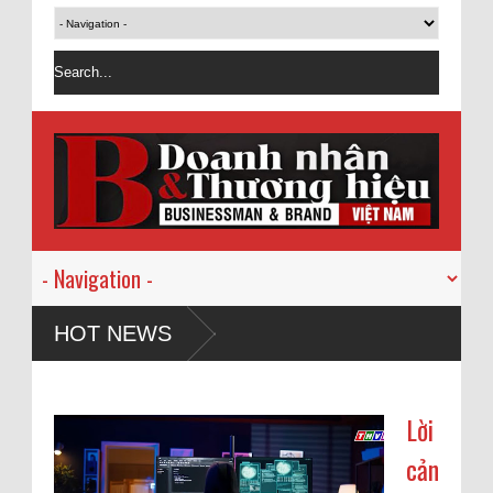
HOT NEWS
Lời
cản