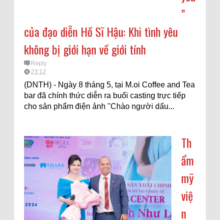
”
của đạo diễn Hồ Sĩ Hậu: Khi tình yêu
không bị giới hạn về giới tính
Reply
23:12
(DNTH) - Ngày 8 tháng 5, tại M.oi Coffee and Tea
bar đã chính thức diễn ra buổi casting trực tiếp
cho sản phẩm điện ảnh "Chào người dấu...
Th
ẩm
mỹ
việ
n