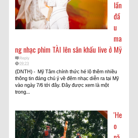
lần
đầ
u
ma
ng nhạc phim TÀI lên sân khấu live ở Mỹ
Reply
09:23
(DNTH) - Mỹ Tâm chính thức hé lộ thêm nhiều
thông tin đáng chú ý về đêm nhạc diễn ra tại Mỹ
vào ngày 7/6 tới đây. Đây được xem là một
trong...
'He
o
nă