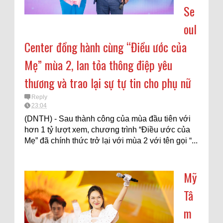
Se
oul
Center đồng hành cùng “Điều ước của
Mẹ” mùa 2, lan tỏa thông điệp yêu
thương và trao lại sự tự tin cho phụ nữ
Reply
23:04
(DNTH) - Sau thành công của mùa đầu tiên với
hơn 1 tỷ lượt xem, chương trình “Điều ước của
Mẹ” đã chính thức trở lại với mùa 2 với tên gọi “...
Mỹ
Tâ
m