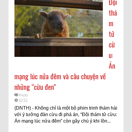
Đội
thá
m
tử
cừ
u:
Án
mạng lúc nửa đêm và câu chuyện về
những “cừu đen”
Reply
10:51
(DNTH) - Không chỉ là một bộ phim trinh thám hài
với ý tưởng đàn cừu đi phá án, “Đội thám tử cừu:
Án mạng lúc nửa đêm” còn gây chú ý khi lồn...