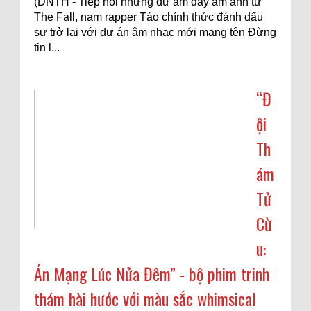
(DNTH - Tiếp nối những dư âm đầy ám ảnh từ
The Fall, nam rapper Táo chính thức đánh dấu
sự trở lại với dự án âm nhạc mới mang tên Đừng
tin l...
“Đ
ội
Th
ám
Tử
Cừ
u:
Án Mạng Lúc Nửa Đêm” - bộ phim trinh
thám hài hước với màu sắc whimsical