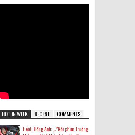
HOT IN WEEK
RECENT
COMMENTS
Heidi Hồng Anh: …”Rời phim trường