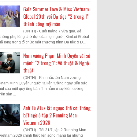
Gala Summer Love & Miss Vietnam
Global 20th với Dạ tiệc “2 trong 1”
thành công mỹ mãn
(DNTH) - Cuối tháng 7 vừa qua, để
không phụ lòng chờ đợi của mọi người, KimLoi Global
đã long trọng tổ chức một chương trình Dạ tiệc & D...
Nam vương Phạm Minh Quyền với sứ
mệnh “2 trong 1”: Võ thuật & Nghệ
thuật
(DNTH) - Khi nhắc tên Nam vương
Phạm Minh Quyền, người ta liên tưởng ngay đến sức
hút của một quý ông bản lĩnh nằm ở sự kiên cường
trên sàn ...
Anh Tú Atus lật ngược thế cờ, thắng
bất ngờ ở tập 2 Running Man
Vietnam 2026
(DNTH) - Tối 31/7, tập 2 Running Man
Vietnam 2026 chính thức lên sóng mang lại những