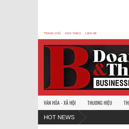
TRANG CHỦ
GIOI THIEU
LIEN HE
VĂN HÓA - XÃ HỘI
THƯƠNG HIỆU
TH
HOT NEWS