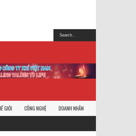
Ế GIỚI
CÔNG NGHỆ
DOANH NHÂN