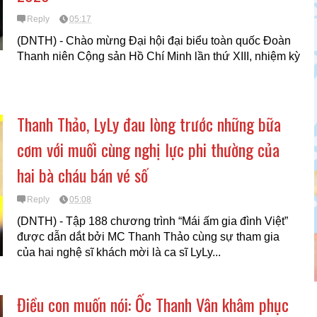
Reply
05:17
(DNTH) - Chào mừng Đại hội đại biểu toàn quốc Đoàn
Thanh niên Cộng sản Hồ Chí Minh lần thứ XIII, nhiệm kỳ
Thanh Thảo, LyLy đau lòng trước những bữa
cơm với muối cùng nghị lực phi thường của
hai bà cháu bán vé số
Reply
05:08
(DNTH) - Tập 188 chương trình “Mái ấm gia đình Việt”
được dẫn dắt bởi MC Thanh Thảo cùng sự tham gia
của hai nghệ sĩ khách mời là ca sĩ LyLy...
Điều con muốn nói: Ốc Thanh Vân khâm phục