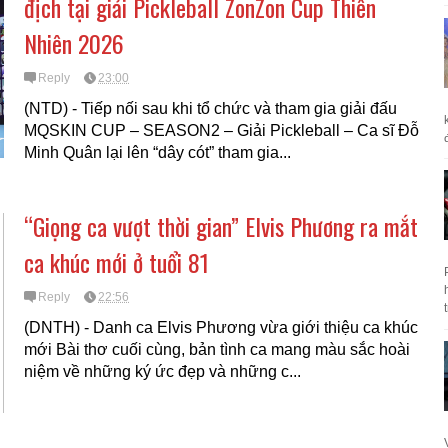
địch tại giải Pickleball ZonZon Cup Thiên
Nhiên 2026
Reply
23:00
(NTD) - Tiếp nối sau khi tổ chức và tham gia giải đấu
MQSKIN CUP – SEASON2 – Giải Pickleball – Ca sĩ Đỗ
Minh Quân lại lên “dây cót” tham gia...
“Giọng ca vượt thời gian” Elvis Phương ra mắt
ca khúc mới ở tuổi 81
Reply
22:56
(DNTH) - Danh ca Elvis Phương vừa giới thiệu ca khúc
mới Bài thơ cuối cùng, bản tình ca mang màu sắc hoài
niệm về những ký ức đẹp và những c...