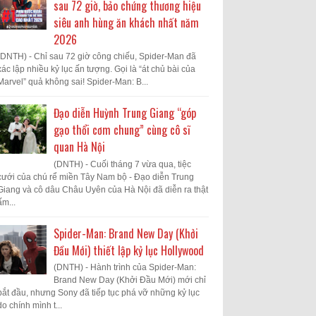
sau 72 giờ, bảo chứng thương hiệu
siêu anh hùng ăn khách nhất năm
2026
(DNTH) - Chỉ sau 72 giờ công chiếu, Spider-Man đã
xác lập nhiều kỷ lục ấn tượng. Gọi là “át chủ bài của
Marvel” quả không sai! Spider-Man: B...
Đạo diễn Huỳnh Trung Giang “góp
gạo thổi cơm chung” cùng cô sĩ
quan Hà Nội
(DNTH) - Cuối tháng 7 vừa qua, tiệc
cưới của chú rể miền Tây Nam bộ - Đạo diễn Trung
Giang và cô dâu Châu Uyên của Hà Nội đã diễn ra thật
ấm...
Spider-Man: Brand New Day (Khởi
Đầu Mới) thiết lập kỷ lục Hollywood
(DNTH) - Hành trình của Spider-Man:
Brand New Day (Khởi Đầu Mới) mới chỉ
bắt đầu, nhưng Sony đã tiếp tục phá vỡ những kỷ lục
do chính mình t...