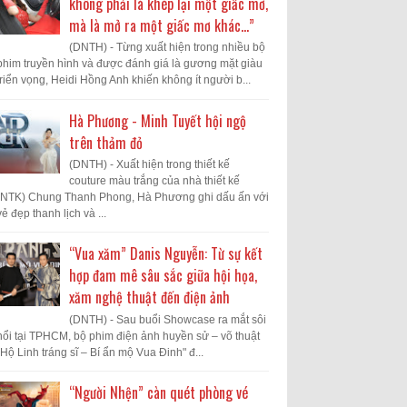
không phải là khép lại một giấc mơ,
mà là mở ra một giấc mơ khác...”
(DNTH) - Từng xuất hiện trong nhiều bộ
phim truyền hình và được đánh giá là gương mặt giàu
triển vọng, Heidi Hồng Anh khiến không ít người b...
Hà Phương - Minh Tuyết hội ngộ
trên thảm đỏ
(DNTH) - Xuất hiện trong thiết kế
couture màu trắng của nhà thiết kế
(NTK) Chung Thanh Phong, Hà Phương ghi dấu ấn với
vẻ đẹp thanh lịch và ...
“Vua xăm” Danis Nguyễn: Từ sự kết
hợp đam mê sâu sắc giữa hội họa,
xăm nghệ thuật đến điện ảnh
(DNTH) - Sau buổi Showcase ra mắt sôi
nổi tại TPHCM, bộ phim điện ảnh huyền sử – võ thuật
"Hộ Linh tráng sĩ – Bí ẩn mộ Vua Đinh" đ...
“Người Nhện” càn quét phòng vé