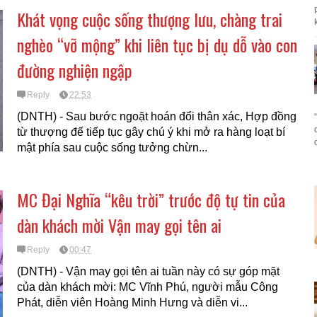
Khát vọng cuộc sống thượng lưu, chàng trai
k
nghèo “vỡ mộng” khi liên tục bị dụ dỗ vào con
đường nghiện ngập
Reply
22:53
(DNTH) - Sau bước ngoặt hoán đổi thân xác, Hợp đồng
từ thượng đế tiếp tục gây chú ý khi mở ra hàng loạt bí
mật phía sau cuộc sống tưởng chừn...
MC Đại Nghĩa “kêu trời” trước độ tự tin của
dàn khách mời Vận may gọi tên ai
Reply
00:47
(DNTH) - Vận may gọi tên ai tuần này có sự góp mặt
của dàn khách mời: MC Vĩnh Phú, người mẫu Công
Phát, diễn viên Hoàng Minh Hưng và diễn vi...