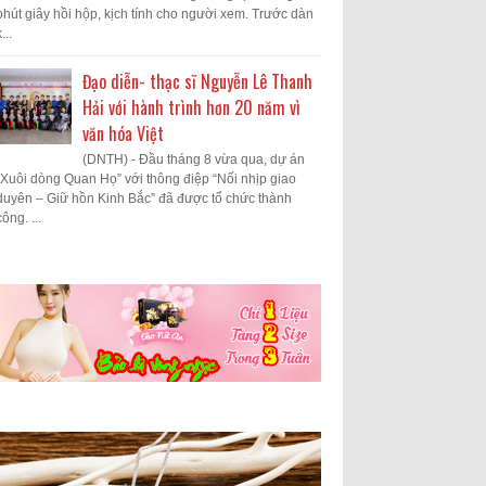
phút giây hồi hộp, kịch tính cho người xem. Trước dàn
...
Đạo diễn- thạc sĩ Nguyễn Lê Thanh
Hải với hành trình hơn 20 năm vì
văn hóa Việt
(DNTH) - Đầu tháng 8 vừa qua, dự án
“Xuôi dòng Quan Họ” với thông điệp “Nối nhịp giao
duyên – Giữ hồn Kinh Bắc” đã được tổ chức thành
công. ...