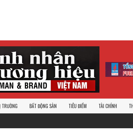
Ị TRƯỜNG
BẤT ĐỘNG SÀN
TIÊU ĐIỂM
TÀI CHÍNH
TH