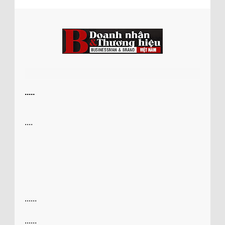
.....
....
......
......