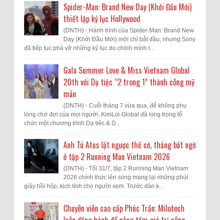
Spider-Man: Brand New Day (Khởi Đầu Mới)
thiết lập kỷ lục Hollywood
(DNTH) - Hành trình của Spider-Man: Brand New
Day (Khởi Đầu Mới) mới chỉ bắt đầu, nhưng Sony
đã tiếp tục phá vỡ những kỷ lục do chính mình t...
Gala Summer Love & Miss Vietnam Global
20th với Dạ tiệc “2 trong 1” thành công mỹ
mãn
(DNTH) - Cuối tháng 7 vừa qua, để không phụ
lòng chờ đợi của mọi người, KimLoi Global đã long trọng tổ
chức một chương trình Dạ tiệc & D...
Anh Tú Atus lật ngược thế cờ, thắng bất ngờ
ở tập 2 Running Man Vietnam 2026
(DNTH) - Tối 31/7, tập 2 Running Man Vietnam
2026 chính thức lên sóng mang lại những phút
giây hồi hộp, kịch tính cho người xem. Trước dàn k...
Chuyên viên cao cấp Phúc Trần: Milotech
luôn đồng hành để nâng tầm giá trị nông