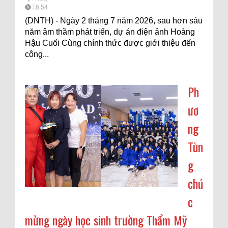
16:54
(DNTH) - Ngày 2 tháng 7 năm 2026, sau hơn sáu
năm âm thầm phát triển, dự án điện ảnh Hoàng
Hậu Cuối Cùng chính thức được giới thiệu đến
công...
Ph
ươ
ng
Tùn
g
chú
c
mừng ngày học sinh trường Thẩm Mỹ