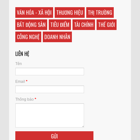
VĂN HÓA - XÃ HỘI
THƯƠNG HIỆU
THỊ TRƯỜNG
BẤT ĐỘNG SÀN
TIÊU ĐIỂM
TÀI CHÍNH
THẾ GIỚI
CÔNG NGHỆ
DOANH NHÂN
LIÊN HỆ
Tên
Email
*
Thông báo
*