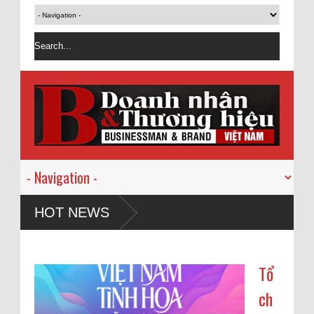
HOT NEWS
Tổ
ch