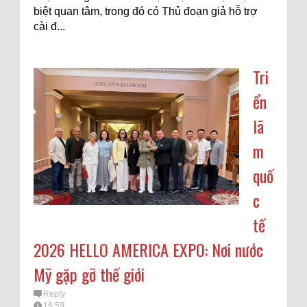
biệt quan tâm, trong đó có Thủ đoạn giả hỗ trợ
cài đ...
Tri
ển
lã
m
quố
c
tế
2026 HELLO AMERICA EXPO: Nơi nước
Mỹ gặp gỡ thế giới
Reply
16:59