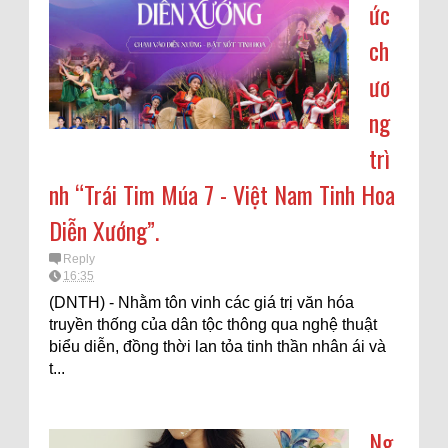
ức
ch
ươ
ng
trì
nh “Trái Tim Múa 7 - Việt Nam Tinh Hoa
Diễn Xướng”.
Reply
16:35
(DNTH) - Nhằm tôn vinh các giá trị văn hóa
truyền thống của dân tộc thông qua nghệ thuật
biểu diễn, đồng thời lan tỏa tinh thần nhân ái và
t...
Ng