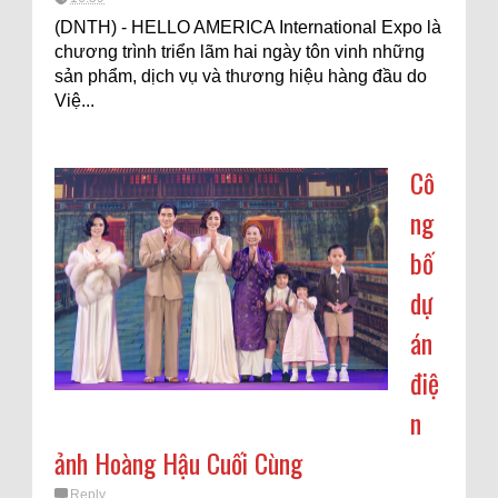
(DNTH) - HELLO AMERICA International Expo là
chương trình triển lãm hai ngày tôn vinh những
sản phẩm, dịch vụ và thương hiệu hàng đầu do
Việ...
Cô
ng
bố
dự
án
điệ
n
ảnh Hoàng Hậu Cuối Cùng
Reply