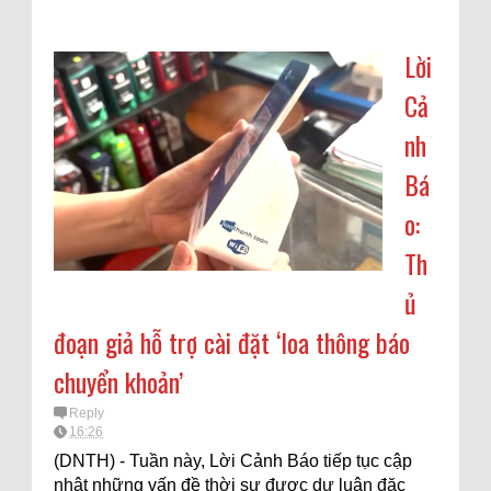
Lời
Cả
nh
Bá
o:
Th
ủ
đoạn giả hỗ trợ cài đặt ‘loa thông báo
chuyển khoản’
Reply
16:26
(DNTH) - Tuần này, Lời Cảnh Báo tiếp tục cập
nhật những vấn đề thời sự được dư luận đặc