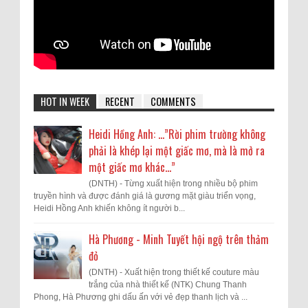
HOT IN WEEK
RECENT
COMMENTS
Heidi Hồng Anh: …”Rời phim trường không
phải là khép lại một giấc mơ, mà là mở ra
một giấc mơ khác...”
(DNTH) - Từng xuất hiện trong nhiều bộ phim
truyền hình và được đánh giá là gương mặt giàu triển vọng,
Heidi Hồng Anh khiến không ít người b...
Hà Phương - Minh Tuyết hội ngộ trên thảm
đỏ
(DNTH) - Xuất hiện trong thiết kế couture màu
trắng của nhà thiết kế (NTK) Chung Thanh
Phong, Hà Phương ghi dấu ấn với vẻ đẹp thanh lịch và ...