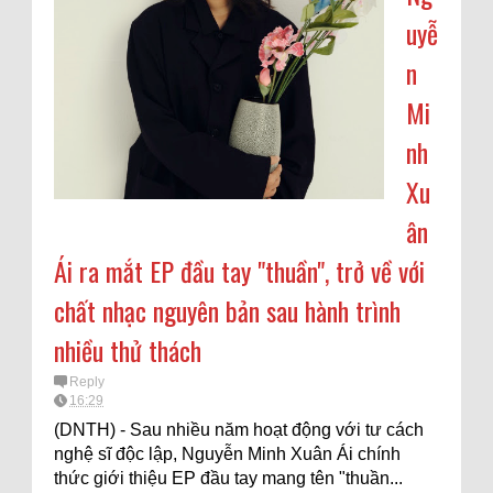
uyễ
n
Mi
nh
Xu
ân
Ái ra mắt EP đầu tay "thuần", trở về với
chất nhạc nguyên bản sau hành trình
nhiều thử thách
Reply
16:29
(DNTH) - Sau nhiều năm hoạt động với tư cách
nghệ sĩ độc lập, Nguyễn Minh Xuân Ái chính
thức giới thiệu EP đầu tay mang tên "thuần...