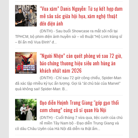
“Vua xăm” Danis Nguyễn: Từ sự kết hợp đam
mê sâu sắc giữa hội họa, xăm nghệ thuật
đến điện ảnh
(DNTH) - Sau buổi Showcase ra mắt sôi nổi tại
TPHCM, bộ phim điện ảnh huyền sử – võ thuật "Hộ Linh tráng sĩ
– Bí ẩn mộ Vua Đinh" đ...
“Người Nhện” càn quét phòng vé sau 72 giờ,
bảo chứng thương hiệu siêu anh hùng ăn
khách nhất năm 2026
(DNTH) - Chỉ sau 72 giờ công chiếu, Spider-Man
đã xác lập nhiều kỷ lục ấn tượng. Gọi là “át chủ bài của Marvel”
quả không sai! Spider-Man: B...
Đạo diễn Huỳnh Trung Giang “góp gạo thổi
cơm chung” cùng cô sĩ quan Hà Nội
(DNTH) - Cuối tháng 7 vừa qua, tiệc cưới của chú
rể miền Tây Nam bộ - Đạo diễn Trung Giang và
cô dâu Châu Uyên của Hà Nội đã diễn ra thật ấm...