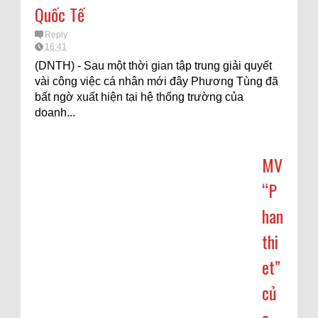
Quốc Tế
Reply
16:41
(DNTH) - Sau một thời gian tập trung giải quyết
vài công việc cá nhân mới đây Phương Tùng đã
bất ngờ xuất hiện tại hệ thống trường của
doanh...
MV
“P
han
thi
et”
củ