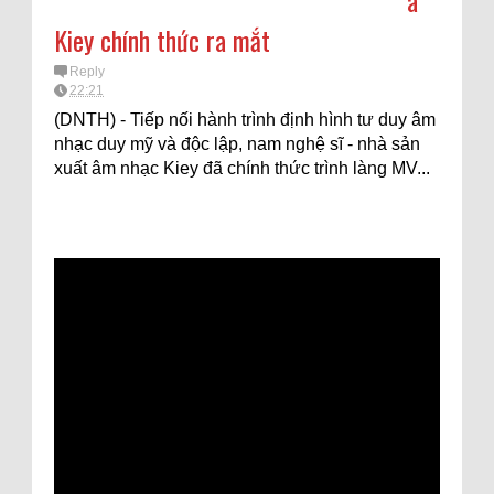
a
Kiey chính thức ra mắt
Reply
22:21
(DNTH) - Tiếp nối hành trình định hình tư duy âm
nhạc duy mỹ và độc lập, nam nghệ sĩ - nhà sản
xuất âm nhạc Kiey đã chính thức trình làng MV...