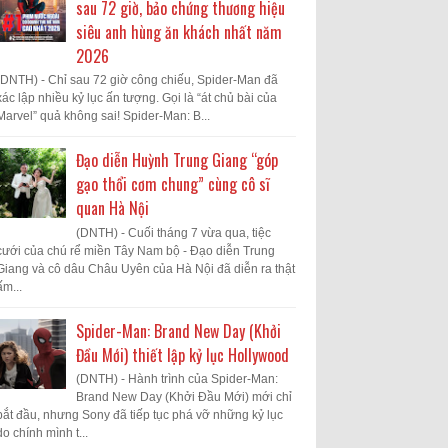
sau 72 giờ, bảo chứng thương hiệu
siêu anh hùng ăn khách nhất năm
2026
(DNTH) - Chỉ sau 72 giờ công chiếu, Spider-Man đã
xác lập nhiều kỷ lục ấn tượng. Gọi là “át chủ bài của
Marvel” quả không sai! Spider-Man: B...
Đạo diễn Huỳnh Trung Giang “góp
gạo thổi cơm chung” cùng cô sĩ
quan Hà Nội
(DNTH) - Cuối tháng 7 vừa qua, tiệc
cưới của chú rể miền Tây Nam bộ - Đạo diễn Trung
Giang và cô dâu Châu Uyên của Hà Nội đã diễn ra thật
ấm...
Spider-Man: Brand New Day (Khởi
Đầu Mới) thiết lập kỷ lục Hollywood
(DNTH) - Hành trình của Spider-Man:
Brand New Day (Khởi Đầu Mới) mới chỉ
bắt đầu, nhưng Sony đã tiếp tục phá vỡ những kỷ lục
do chính mình t...