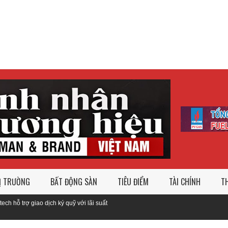
Ị TRƯỜNG
BẤT ĐỘNG SÀN
TIÊU ĐIỂM
TÀI CHÍNH
TH
o dịch ký quỹ với lãi suất