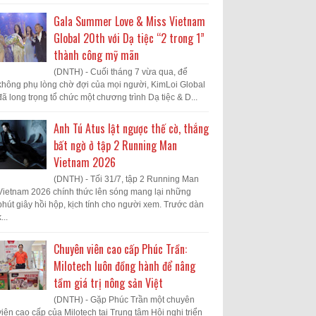
Gala Summer Love & Miss Vietnam
Global 20th với Dạ tiệc “2 trong 1”
thành công mỹ mãn
(DNTH) - Cuối tháng 7 vừa qua, để
không phụ lòng chờ đợi của mọi người, KimLoi Global
đã long trọng tổ chức một chương trình Dạ tiệc & D...
Anh Tú Atus lật ngược thế cờ, thắng
bất ngờ ở tập 2 Running Man
Vietnam 2026
(DNTH) - Tối 31/7, tập 2 Running Man
Vietnam 2026 chính thức lên sóng mang lại những
phút giây hồi hộp, kịch tính cho người xem. Trước dàn
...
Chuyên viên cao cấp Phúc Trần:
Milotech luôn đồng hành để nâng
tầm giá trị nông sản Việt
(DNTH) - Gặp Phúc Trần một chuyên
viên cao cấp của Milotech tại Trung tâm Hội nghị triển