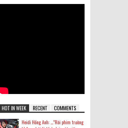
HOT IN WEEK
RECENT
COMMENTS
Heidi Hồng Anh: …”Rời phim trường