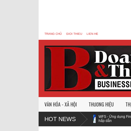
TRANG CHỦ
GIOI THIEU
LIEN HE
VĂN HÓA - XÃ HỘI
THƯƠNG HIỆU
TH
ng hơn 1.000 học sinh khó khăn
WFS - Ứng dụng Fintech hỗ trợ gia
HOT NEWS
hấp dẫn