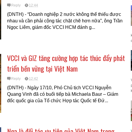
Reply
12:44
(DNTH) - “Doanh nghiệp 2 nước không thể thiếu được
nhau và cần phải cộng tác chặt chẽ hơn nữa”, ông Trần
Ngọc Liêm, giám đốc VCCI HCM đánh g...
VCCI và GIZ tăng cường hợp tác thúc đẩy phát
triển bền vững tại Việt Nam
Reply
12:42
(DNTH) - Ngày 17/10, Phó Chủ tịch VCCI Nguyễn
k
Quang Vinh đã có buổi tiếp bà Michaela Baur – Giám
đốc quốc gia của Tổ chức Hợp tác Quốc tế Đứ...
Nga là đối tác ưu tiên của Việt Nam trong