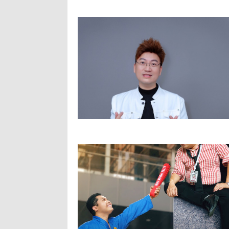
n nhân vật đầy
VCCI đề xuất giảm tiền thuê đất nhiều hơn cho các tỉnh 
bão số 3
vị kiểm toán tại các tổ chức