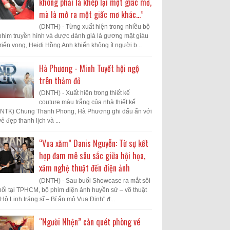
không phải là khép lại một giấc mơ,
mà là mở ra một giấc mơ khác...”
(DNTH) - Từng xuất hiện trong nhiều bộ
phim truyền hình và được đánh giá là gương mặt giàu
triển vọng, Heidi Hồng Anh khiến không ít người b...
Hà Phương - Minh Tuyết hội ngộ
trên thảm đỏ
(DNTH) - Xuất hiện trong thiết kế
couture màu trắng của nhà thiết kế
(NTK) Chung Thanh Phong, Hà Phương ghi dấu ấn với
vẻ đẹp thanh lịch và ...
“Vua xăm” Danis Nguyễn: Từ sự kết
hợp đam mê sâu sắc giữa hội họa,
xăm nghệ thuật đến điện ảnh
(DNTH) - Sau buổi Showcase ra mắt sôi
nổi tại TPHCM, bộ phim điện ảnh huyền sử – võ thuật
"Hộ Linh tráng sĩ – Bí ẩn mộ Vua Đinh" đ...
“Người Nhện” càn quét phòng vé