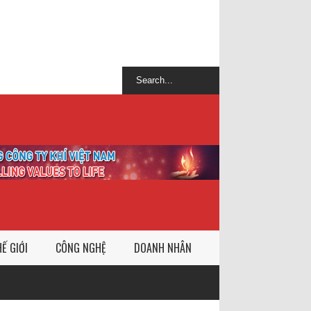
Ế GIỚI
CÔNG NGHỆ
DOANH NHÂN