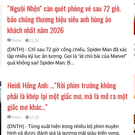
k
“Người Nhện” càn quét phòng vé sau 72 giờ,
bảo chứng thương hiệu siêu anh hùng ăn
khách nhất năm 2026
Reply
12:30
(DNTH) - Chỉ sau 72 giờ công chiếu, Spider-Man đã xác
lập nhiều kỷ lục ấn tượng. Gọi là “át chủ bài của Marvel”
quả không sai! Spider-Man: B...
Heidi Hồng Anh: …”Rời phim trường không
phải là khép lại một giấc mơ, mà là mở ra một
giấc mơ khác...”
Reply
17:30
(DNTH) - Từng xuất hiện trong nhiều bộ phim truyền
hình và được đánh giá là gương mặt giàu triển vọng,