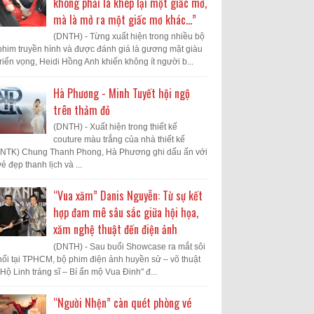
không phải là khép lại một giấc mơ,
mà là mở ra một giấc mơ khác...”
(DNTH) - Từng xuất hiện trong nhiều bộ
phim truyền hình và được đánh giá là gương mặt giàu
triển vọng, Heidi Hồng Anh khiến không ít người b...
Hà Phương - Minh Tuyết hội ngộ
trên thảm đỏ
(DNTH) - Xuất hiện trong thiết kế
couture màu trắng của nhà thiết kế
(NTK) Chung Thanh Phong, Hà Phương ghi dấu ấn với
vẻ đẹp thanh lịch và ...
“Vua xăm” Danis Nguyễn: Từ sự kết
hợp đam mê sâu sắc giữa hội họa,
xăm nghệ thuật đến điện ảnh
(DNTH) - Sau buổi Showcase ra mắt sôi
nổi tại TPHCM, bộ phim điện ảnh huyền sử – võ thuật
"Hộ Linh tráng sĩ – Bí ẩn mộ Vua Đinh" đ...
“Người Nhện” càn quét phòng vé