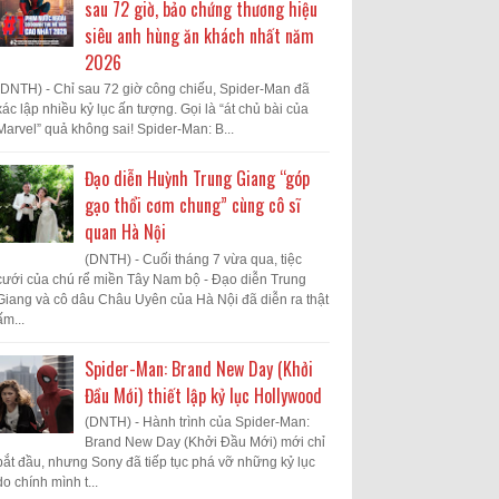
sau 72 giờ, bảo chứng thương hiệu
siêu anh hùng ăn khách nhất năm
2026
(DNTH) - Chỉ sau 72 giờ công chiếu, Spider-Man đã
xác lập nhiều kỷ lục ấn tượng. Gọi là “át chủ bài của
Marvel” quả không sai! Spider-Man: B...
Đạo diễn Huỳnh Trung Giang “góp
gạo thổi cơm chung” cùng cô sĩ
quan Hà Nội
(DNTH) - Cuối tháng 7 vừa qua, tiệc
cưới của chú rể miền Tây Nam bộ - Đạo diễn Trung
Giang và cô dâu Châu Uyên của Hà Nội đã diễn ra thật
ấm...
Spider-Man: Brand New Day (Khởi
Đầu Mới) thiết lập kỷ lục Hollywood
(DNTH) - Hành trình của Spider-Man:
Brand New Day (Khởi Đầu Mới) mới chỉ
bắt đầu, nhưng Sony đã tiếp tục phá vỡ những kỷ lục
do chính mình t...