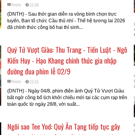
Reply
22:46
(DNTH) - Sau thời gian diễn ra vòng bình chọn trực
tuyến, Ban tổ chức Cầu thủ nhí - Thế hệ tương lai 2026
đã chính thức công bố hai thí sinh...
Quý Tử Vượt Giàu: Thu Trang - Tiến Luật - Ngô
Kiến Huy - Hạo Khang chính thức gia nhập
đường đua phim lễ 02/9
Reply
22:41
(DNTH) - Ngày 04/8, phim điện ảnh Quý Tử Vượt Giàu
bất ngờ công bố lịch khởi chiếu mới tại các cụm rạp trên
toàn quốc từ ngày 28/8, với suất...
Ngôi sao Tee Yod: Quỷ Ăn Tạng tiếp tục gây