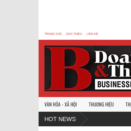
TRANG CHỦ
GIOI THIEU
LIEN HE
VĂN HÓA - XÃ HỘI
THƯƠNG HIỆU
TH
HOT NEWS