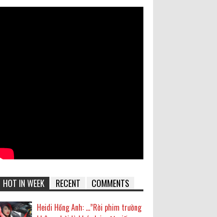
HOT IN WEEK
RECENT
COMMENTS
Heidi Hồng Anh: …”Rời phim trường