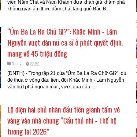
viên Năm Chà và Nam Khánh đưa khán giả khám phá
không gian ẩm thực đậm chất làng quê Bắc B...
“Úm Ba La Ra Chữ Gì?”: Khắc Minh - Lâm
Nguyễn vượt dàn nữ ca sĩ ở phút quyết định,
mang về 45 triệu đồng
Reply
22:50
(DNTH) - Trong tập 21 của “Úm Ba La Ra Chữ Gì?”, dù
để thua ở vòng đầu tiên, đội Khắc Minh - Lâm Nguyễn
vẫn bứt phá ngoạn mục, vượt qua câu ...
Lộ diện hai chủ nhân đầu tiên giành tấm vé
vàng vào nhà chung “Cầu thủ nhí - Thế hệ
tương lai 2026”