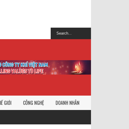
Ế GIỚI
CÔNG NGHỆ
DOANH NHÂN