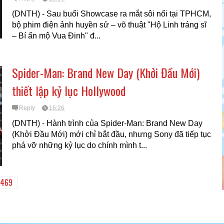
(DNTH) - Sau buổi Showcase ra mắt sôi nổi tại TPHCM,
bộ phim điện ảnh huyền sử – võ thuật "Hộ Linh tráng sĩ
– Bí ẩn mộ Vua Đinh" đ...
Spider-Man: Brand New Day (Khởi Đầu Mới)
thiết lập kỷ lục Hollywood
Reply
16:26
(DNTH) - Hành trình của Spider-Man: Brand New Day
(Khởi Đầu Mới) mới chỉ bắt đầu, nhưng Sony đã tiếp tục
phá vỡ những kỷ lục do chính mình t...
1469