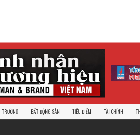
Ị TRƯỜNG
BẤT ĐỘNG SÀN
TIÊU ĐIỂM
TÀI CHÍNH
TH