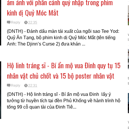
ám ảnh với phân cảnh quỷ nhập trong phim
kinh dị Quỷ Móc Mắt
Reply
22:35
(DNTH) - Đánh dấu màn tái xuất của ngôi sao Tee Yod:
Quỷ Ăn Tạng, bộ phim kinh dị Quỷ Móc Mắt (tên tiếng
Anh: The Djinn’s Curse 2) đưa khán ...
Hộ linh tráng sĩ - Bí ẩn mộ vua Đinh quy tụ 15
nhân vật chủ chốt và 15 bộ poster nhân vật
Reply
22:31
(DNTH) - Hộ linh tráng sĩ - Bí ẩn mộ vua Đinh lấy ý
tưởng từ huyền tích tại đền Phủ Khống về hành trình hộ
tống 99 cỗ quan tài của Đinh Tiê...