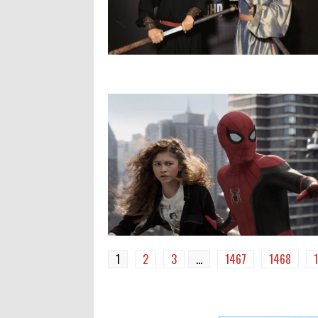
1
2
3
...
1467
1468