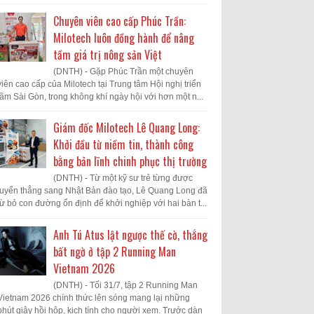
Chuyên viên cao cấp Phúc Trần:
Milotech luôn đồng hành để nâng
tầm giá trị nông sản Việt
(DNTH) - Gặp Phúc Trần một chuyên
viên cao cấp của Milotech tại Trung tâm Hội nghị triển
lãm Sài Gòn, trong không khí ngày hội với hơn một n...
Giám đốc Milotech Lê Quang Long:
Khởi đầu từ niềm tin, thành công
bằng bản lĩnh chinh phục thị trường
(DNTH) - Từ một kỹ sư trẻ từng được
tuyển thẳng sang Nhật Bản đào tạo, Lê Quang Long đã
từ bỏ con đường ổn định để khởi nghiệp với hai bàn t...
Anh Tú Atus lật ngược thế cờ, thắng
bất ngờ ở tập 2 Running Man
Vietnam 2026
(DNTH) - Tối 31/7, tập 2 Running Man
Vietnam 2026 chính thức lên sóng mang lại những
phút giây hồi hộp, kịch tính cho người xem. Trước dàn