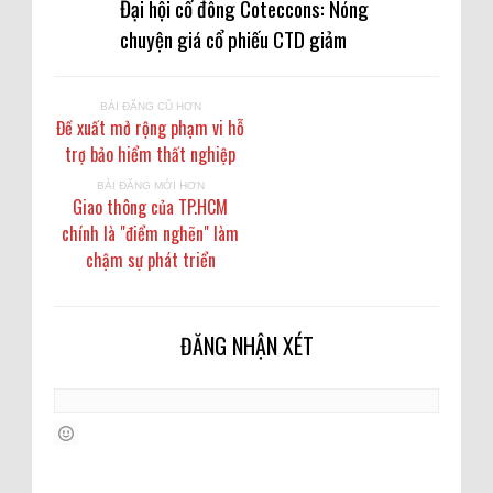
Đại hội cổ đông Coteccons: Nóng
chuyện giá cổ phiếu CTD giảm
BÀI ĐĂNG CŨ HƠN
Đề xuất mở rộng phạm vi hỗ
trợ bảo hiểm thất nghiệp
BÀI ĐĂNG MỚI HƠN
Giao thông của TP.HCM
chính là "điểm nghẽn" làm
chậm sự phát triển
ĐĂNG NHẬN XÉT