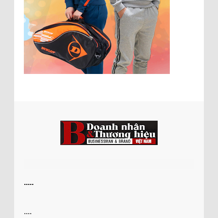
.....
....