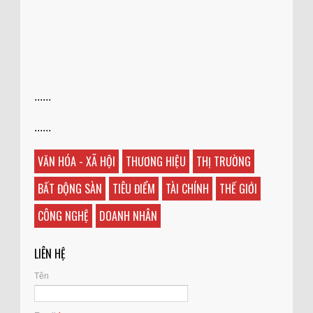
......
......
VĂN HÓA - XÃ HỘI
THƯƠNG HIỆU
THỊ TRƯỜNG
BẤT ĐỘNG SÀN
TIÊU ĐIỂM
TÀI CHÍNH
THẾ GIỚI
CÔNG NGHỆ
DOANH NHÂN
LIÊN HỆ
Tên