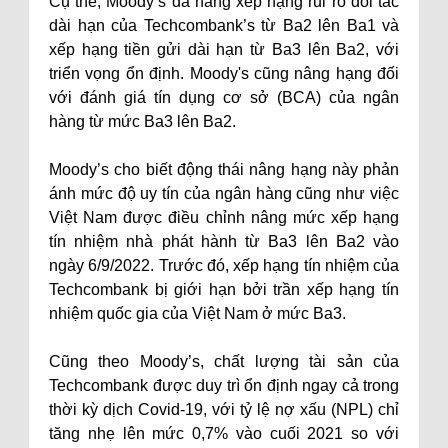
Cụ thể, Moody’s đã nâng xếp hạng rủi ro đối tác
dài hạn của Techcombank’s từ Ba2 lên Ba1 và
xếp hạng tiền gửi dài hạn từ Ba3 lên Ba2, với
triển vọng ổn định. Moody's cũng nâng hạng đối
với đánh giá tín dụng cơ sở (BCA) của ngân
hàng từ mức Ba3 lên Ba2.
Moody’s cho biết động thái nâng hạng này phản
ánh mức độ uy tín của ngân hàng cũng như việc
Việt Nam được điều chỉnh nâng mức xếp hạng
tín nhiệm nhà phát hành từ Ba3 lên Ba2 vào
ngày 6/9/2022. Trước đó, xếp hạng tín nhiệm của
Techcombank bị giới hạn bởi trần xếp hạng tín
nhiệm quốc gia của Việt Nam ở mức Ba3.
Cũng theo Moody’s, chất lượng tài sản của
Techcombank được duy trì ổn định ngay cả trong
thời kỳ dịch Covid-19, với tỷ lệ nợ xấu (NPL) chỉ
tăng nhẹ lên mức 0,7% vào cuối 2021 so với