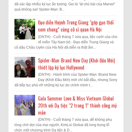
đã xác lập nhiều kỷ lục ấn tượng. Gọi là “át chủ bài của Marvel”
quả không sai! Spider-Man: B...
Đạo diễn Huỳnh Trung Giang “góp gạo thổi
cơm chung” cùng cô sĩ quan Hà Nội
(DNTH) - Cuối tháng 7 vừa qua, tiệc cưới của chú
rể miền Tây Nam bộ - Đạo diễn Trung Giang và
cô dâu Châu Uyên của Hà Nội đã diễn ra thật ấm...
Spider-Man: Brand New Day (Khởi Đầu Mới)
thiết lập kỷ lục Hollywood
(DNTH) - Hành trình của Spider-Man: Brand New
Day (Khởi Đầu Mới) mới chỉ bắt đầu, nhưng Sony
đã tiếp tục phá vỡ những kỷ lục do chính mình t...
Gala Summer Love & Miss Vietnam Global
20th với Dạ tiệc “2 trong 1” thành công mỹ
mãn
(DNTH) - Cuối tháng 7 vừa qua, để không phụ
lòng chờ đợi của mọi người, KimLoi Global đã long trọng tổ
chức một chương trình Dạ tiệc & D...