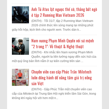
Anh Tú Atus lật ngược thế cờ, thắng bất ngờ
ở tập 2 Running Man Vietnam 2026
(DNTH) - Tối 31/7, tập 2 Running Man Vietnam
2026 chính thức lên sóng mang lại những phút
giây hồi hộp, kịch tính cho người xem. Trước dàn k...
Nam vương Phạm Minh Quyền với sứ mệnh
“2 trong 1”: Võ thuật & Nghệ thuật
(DNTH) - Khi nhắc tên Nam vương Phạm Minh
Quyền, người ta liên tưởng ngay đến sức hút của
một quý ông bản lĩnh nằm ở sự kiên cường trên sàn ...
Chuyên viên cao cấp Phúc Trần: Milotech
luôn đồng hành để nâng tầm giá trị nông
sản Việt
(DNTH) - Gặp Phúc Trần một chuyên viên cao
cấp của Milotech tại Trung tâm Hội nghị triển lãm Sài Gòn, trong
không khí ngày hội với hơn một n...