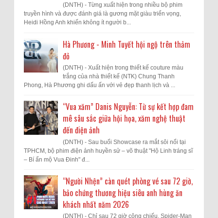
(DNTH) - Từng xuất hiện trong nhiều bộ phim
truyền hình và được đánh giá là gương mặt giàu triển vọng,
Heidi Hồng Anh khiến không ít người b...
Hà Phương - Minh Tuyết hội ngộ trên thảm
đỏ
(DNTH) - Xuất hiện trong thiết kế couture màu
trắng của nhà thiết kế (NTK) Chung Thanh
Phong, Hà Phương ghi dấu ấn với vẻ đẹp thanh lịch và ...
“Vua xăm” Danis Nguyễn: Từ sự kết hợp đam
mê sâu sắc giữa hội họa, xăm nghệ thuật
đến điện ảnh
(DNTH) - Sau buổi Showcase ra mắt sôi nổi tại
TPHCM, bộ phim điện ảnh huyền sử – võ thuật "Hộ Linh tráng sĩ
– Bí ẩn mộ Vua Đinh" đ...
“Người Nhện” càn quét phòng vé sau 72 giờ,
bảo chứng thương hiệu siêu anh hùng ăn
khách nhất năm 2026
(DNTH) - Chỉ sau 72 giờ công chiếu, Spider-Man