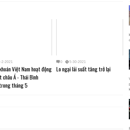
6-2-2021
0
5-30-2021
khoán Việt Nam hoạt động
Lo ngại lãi suất tăng trở lại
t châu Á - Thái Bình
trong tháng 5
k