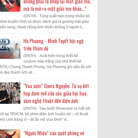
không phải là khép lại một giấc mơ,
mà là mở ra một giấc mơ khác...”
(DNTH) - Từng xuất hiện trong nhiều bộ
phim truyền hình và được đánh giá là gương mặt giàu
triển vọng, Heidi Hồng Anh khiến không ít người b...
Hà Phương - Minh Tuyết hội ngộ
trên thảm đỏ
(DNTH) - Xuất hiện trong thiết kế
couture màu trắng của nhà thiết kế
(NTK) Chung Thanh Phong, Hà Phương ghi dấu ấn với
vẻ đẹp thanh lịch và ...
“Vua xăm” Danis Nguyễn: Từ sự kết
hợp đam mê sâu sắc giữa hội họa,
xăm nghệ thuật đến điện ảnh
(DNTH) - Sau buổi Showcase ra mắt sôi
nổi tại TPHCM, bộ phim điện ảnh huyền sử – võ thuật
"Hộ Linh tráng sĩ – Bí ẩn mộ Vua Đinh" đ...
“Người Nhện” càn quét phòng vé