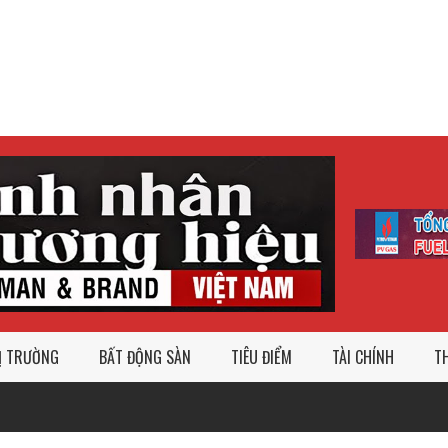
Ị TRƯỜNG
BẤT ĐỘNG SÀN
TIÊU ĐIỂM
TÀI CHÍNH
TH