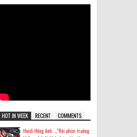
HOT IN WEEK
RECENT
COMMENTS
Heidi Hồng Anh: …”Rời phim trường