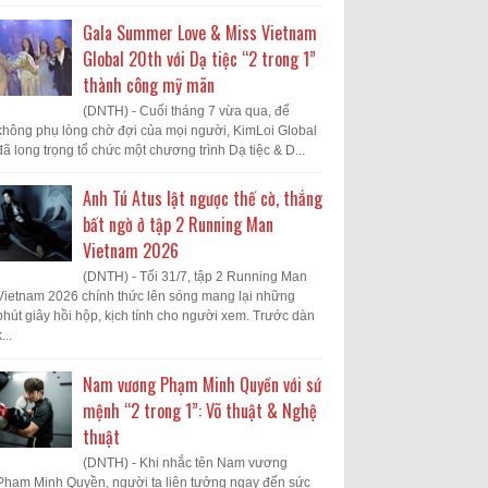
Gala Summer Love & Miss Vietnam
Global 20th với Dạ tiệc “2 trong 1”
thành công mỹ mãn
(DNTH) - Cuối tháng 7 vừa qua, để
không phụ lòng chờ đợi của mọi người, KimLoi Global
đã long trọng tổ chức một chương trình Dạ tiệc & D...
Anh Tú Atus lật ngược thế cờ, thắng
bất ngờ ở tập 2 Running Man
Vietnam 2026
(DNTH) - Tối 31/7, tập 2 Running Man
Vietnam 2026 chính thức lên sóng mang lại những
phút giây hồi hộp, kịch tính cho người xem. Trước dàn
...
Nam vương Phạm Minh Quyền với sứ
mệnh “2 trong 1”: Võ thuật & Nghệ
thuật
(DNTH) - Khi nhắc tên Nam vương
Phạm Minh Quyền, người ta liên tưởng ngay đến sức