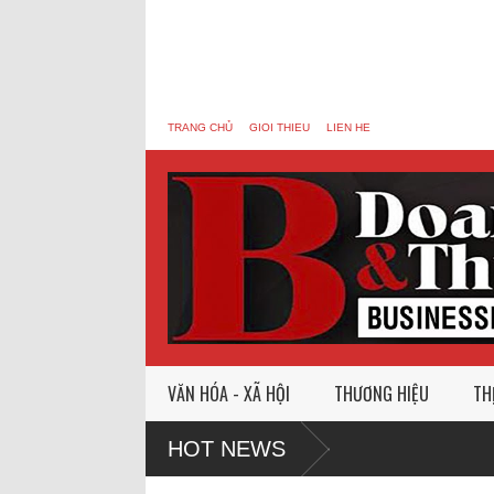
TRANG CHỦ
GIOI THIEU
LIEN HE
VĂN HÓA - XÃ HỘI
THƯƠNG HIỆU
TH
HOT NEWS