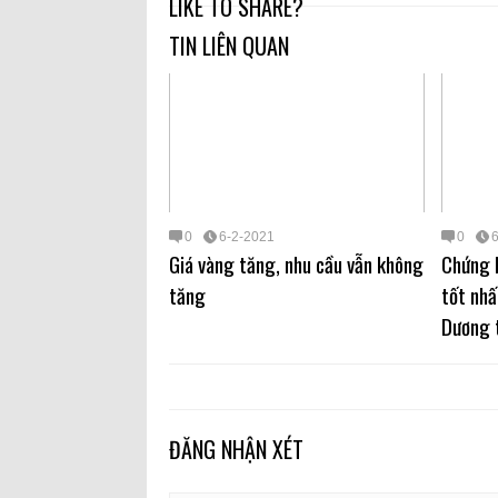
LIKE TO SHARE?
TIN LIÊN QUAN
0
6-2-2021
0
Giá vàng tăng, nhu cầu vẫn không
Chứng 
tăng
tốt nhấ
Dương 
ĐĂNG NHẬN XÉT