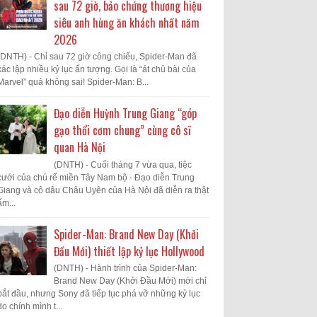
sau 72 giờ, bảo chứng thương hiệu
siêu anh hùng ăn khách nhất năm
2026
(DNTH) - Chỉ sau 72 giờ công chiếu, Spider-Man đã
xác lập nhiều kỷ lục ấn tượng. Gọi là “át chủ bài của
Marvel” quả không sai! Spider-Man: B...
Đạo diễn Huỳnh Trung Giang “góp
gạo thổi cơm chung” cùng cô sĩ
quan Hà Nội
(DNTH) - Cuối tháng 7 vừa qua, tiệc
cưới của chú rể miền Tây Nam bộ - Đạo diễn Trung
Giang và cô dâu Châu Uyên của Hà Nội đã diễn ra thật
ấm...
Spider-Man: Brand New Day (Khởi
Đầu Mới) thiết lập kỷ lục Hollywood
(DNTH) - Hành trình của Spider-Man:
Brand New Day (Khởi Đầu Mới) mới chỉ
bắt đầu, nhưng Sony đã tiếp tục phá vỡ những kỷ lục
do chính mình t...