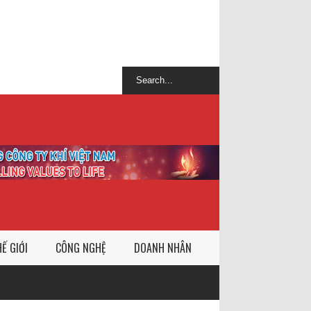
Ế GIỚI
CÔNG NGHỆ
DOANH NHÂN