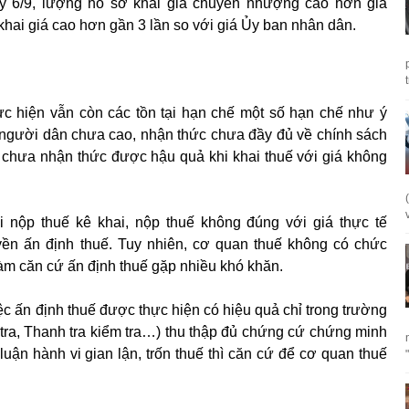
y 6/9, lượng hồ sơ khai giá chuyển nhượng cao hơn giá
hai giá cao hơn gần 3 lần so với giá Ủy ban nhân dân.
thực hiện vẫn còn các tồn tại hạn chế một số hạn chế như ý
a người dân chưa cao, nhận thức chưa đầy đủ về chính sách
n, chưa nhận thức được hậu quả khi khai thuế với giá không
i nộp thuế kê khai, nộp thuế không đúng với giá thực tế
ền ấn định thuế. Tuy nhiên, cơ quan thuế không có chức
 làm căn cứ ấn định thuế gặp nhiều khó khăn.
việc ấn định thuế được thực hiện có hiệu quả chỉ trong trường
tra, Thanh tra kiểm tra…) thu thập đủ chứng cứ chứng minh
luận hành vi gian lận, trốn thuế thì căn cứ để cơ quan thuế