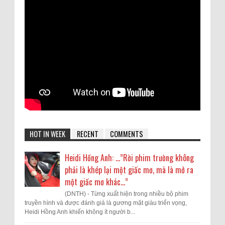
HOT IN WEEK
RECENT
COMMENTS
Heidi Hồng Anh: …”Rời phim trường không
phải là khép lại một giấc mơ, mà là mở ra
một giấc mơ khác...”
(DNTH) - Từng xuất hiện trong nhiều bộ phim
truyền hình và được đánh giá là gương mặt giàu triển vọng,
Heidi Hồng Anh khiến không ít người b...