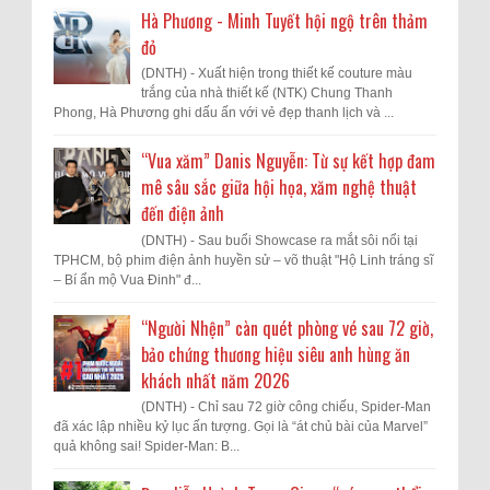
Hà Phương - Minh Tuyết hội ngộ trên thảm
đỏ
(DNTH) - Xuất hiện trong thiết kế couture màu
trắng của nhà thiết kế (NTK) Chung Thanh
Phong, Hà Phương ghi dấu ấn với vẻ đẹp thanh lịch và ...
“Vua xăm” Danis Nguyễn: Từ sự kết hợp đam
mê sâu sắc giữa hội họa, xăm nghệ thuật
đến điện ảnh
(DNTH) - Sau buổi Showcase ra mắt sôi nổi tại
TPHCM, bộ phim điện ảnh huyền sử – võ thuật "Hộ Linh tráng sĩ
– Bí ẩn mộ Vua Đinh" đ...
“Người Nhện” càn quét phòng vé sau 72 giờ,
bảo chứng thương hiệu siêu anh hùng ăn
khách nhất năm 2026
(DNTH) - Chỉ sau 72 giờ công chiếu, Spider-Man
đã xác lập nhiều kỷ lục ấn tượng. Gọi là “át chủ bài của Marvel”
quả không sai! Spider-Man: B...