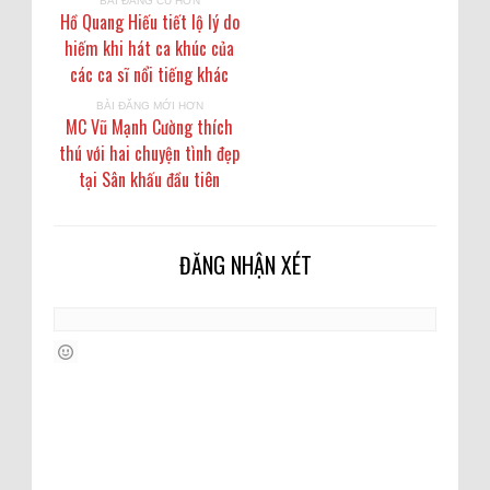
BÀI ĐĂNG CŨ HƠN
Hồ Quang Hiếu tiết lộ lý do
hiếm khi hát ca khúc của
các ca sĩ nổi tiếng khác
BÀI ĐĂNG MỚI HƠN
MC Vũ Mạnh Cường thích
thú với hai chuyện tình đẹp
tại Sân khấu đầu tiên
ĐĂNG NHẬN XÉT