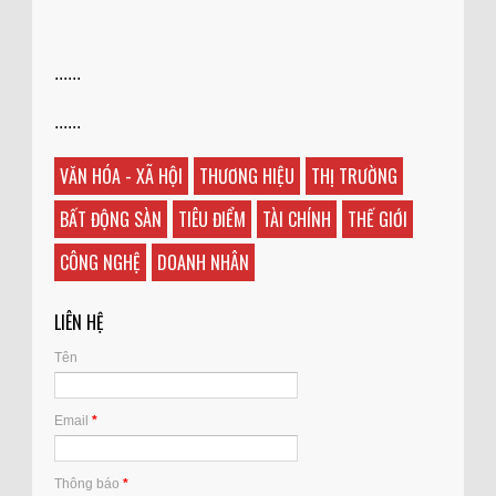
......
......
VĂN HÓA - XÃ HỘI
THƯƠNG HIỆU
THỊ TRƯỜNG
BẤT ĐỘNG SÀN
TIÊU ĐIỂM
TÀI CHÍNH
THẾ GIỚI
CÔNG NGHỆ
DOANH NHÂN
LIÊN HỆ
Tên
Email
*
Thông báo
*