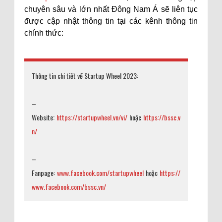
chuyên sâu và lớn nhất Đông Nam Á sẽ liên tục
được cập nhật thông tin tại các kênh thông tin
chính thức:
Thông tin chi tiết về Startup Wheel 2023:
–
Website:
https://startupwheel.vn/vi/
hoặc
https://bssc.v
n/
–
Fanpage:
www.facebook.com/startupwheel
hoặc
https://
www.facebook.com/bssc.vn/