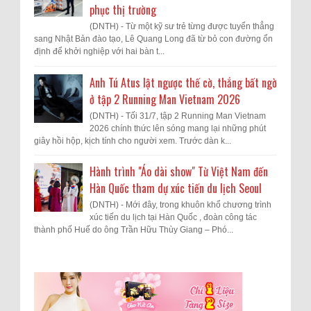
phục thị trường
(DNTH) - Từ một kỹ sư trẻ từng được tuyển thẳng
sang Nhật Bản đào tạo, Lê Quang Long đã từ bỏ con đường ổn
định để khởi nghiệp với hai bàn t...
Anh Tú Atus lật ngược thế cờ, thắng bất ngờ
ở tập 2 Running Man Vietnam 2026
(DNTH) - Tối 31/7, tập 2 Running Man Vietnam
2026 chính thức lên sóng mang lại những phút
giây hồi hộp, kịch tính cho người xem. Trước dàn k...
Hành trình "Áo dài show" Từ Việt Nam đến
Hàn Quốc tham dự xúc tiến du lịch Seoul
(DNTH) - Mới đây, trong khuôn khổ chương trình
xúc tiến du lịch tại Hàn Quốc , đoàn công tác
thành phố Huế do ông Trần Hữu Thùy Giang – Phó...