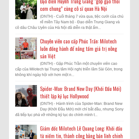
Đạo diễn Huỳnh Trung Giang “góp gạo thổi
cơm chung” cùng cô sĩ quan Hà Nội
(DNTH) - Cuối tháng 7 vừa qua, tiệc cưới của chú
rể miền Tây Nam bộ - Đạo diễn Trung Giang và
cô dâu Châu Uyên của Hà Nội đã diễn ra thật ấm...
Chuyên viên cao cấp Phúc Trần: Milotech
luôn đồng hành để nâng tầm giá trị nông
sản Việt
(DNTH) - Gặp Phúc Trần một chuyên viên cao
cấp của Milotech tại Trung tâm Hội nghị triển lãm Sài Gòn, trong
không khí ngày hội với hơn một n...
Spider-Man: Brand New Day (Khởi Đầu Mới)
thiết lập kỷ lục Hollywood
(DNTH) - Hành trình của Spider-Man: Brand New
Day (Khởi Đầu Mới) mới chỉ bắt đầu, nhưng Sony
đã tiếp tục phá vỡ những kỷ lục do chính mình t...
Giám đốc Milotech Lê Quang Long: Khởi đầu
từ niềm tin, thành công bằng bản lĩnh chinh