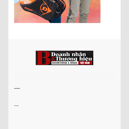
.....
....