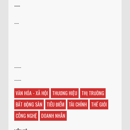
.....
....
......
......
VĂN HÓA - XÃ HỘI
THƯƠNG HIỆU
THỊ TRƯỜNG
BẤT ĐỘNG SÀN
TIÊU ĐIỂM
TÀI CHÍNH
THẾ GIỚI
CÔNG NGHỆ
DOANH NHÂN