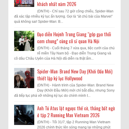
khách nhất năm 2026
(DNTH) - Chỉ sau 72 giờ công chiếu, Spider-Man
đã xác lập nhiều kỷ lục ấn tượng. Gọi là “át chủ bài của Marvel”
quả không sai! Spider-Man: B...
Đạo diễn Huỳnh Trung Giang “góp gạo thổi
cơm chung” cùng cô sĩ quan Hà Nội
(DNTH) - Cuối tháng 7 vừa qua, tiệc cưới của chú
rể miền Tây Nam bộ - Đạo diễn Trung Giang và
cô dâu Châu Uyên của Hà Nội đã diễn ra thật ấm...
Spider-Man: Brand New Day (Khởi Đầu Mới)
thiết lập kỷ lục Hollywood
(DNTH) - Hành trình của Spider-Man: Brand New
Day (Khởi Đầu Mới) mới chỉ bắt đầu, nhưng Sony
đã tiếp tục phá vỡ những kỷ lục do chính mình t...
Anh Tú Atus lật ngược thế cờ, thắng bất ngờ
ở tập 2 Running Man Vietnam 2026
(DNTH) - Tối 31/7, tập 2 Running Man Vietnam
2026 chính thức lên sóng mang lại những phút