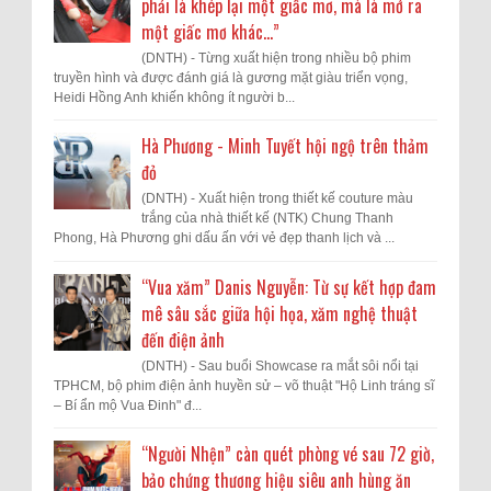
phải là khép lại một giấc mơ, mà là mở ra
một giấc mơ khác...”
(DNTH) - Từng xuất hiện trong nhiều bộ phim
truyền hình và được đánh giá là gương mặt giàu triển vọng,
Heidi Hồng Anh khiến không ít người b...
Hà Phương - Minh Tuyết hội ngộ trên thảm
đỏ
(DNTH) - Xuất hiện trong thiết kế couture màu
trắng của nhà thiết kế (NTK) Chung Thanh
Phong, Hà Phương ghi dấu ấn với vẻ đẹp thanh lịch và ...
“Vua xăm” Danis Nguyễn: Từ sự kết hợp đam
mê sâu sắc giữa hội họa, xăm nghệ thuật
đến điện ảnh
(DNTH) - Sau buổi Showcase ra mắt sôi nổi tại
TPHCM, bộ phim điện ảnh huyền sử – võ thuật "Hộ Linh tráng sĩ
– Bí ẩn mộ Vua Đinh" đ...
“Người Nhện” càn quét phòng vé sau 72 giờ,
bảo chứng thương hiệu siêu anh hùng ăn