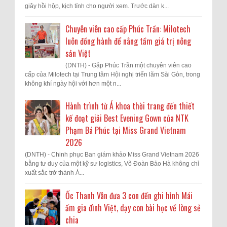
giây hồi hộp, kịch tính cho người xem. Trước dàn k...
Chuyên viên cao cấp Phúc Trần: Milotech
luôn đồng hành để nâng tầm giá trị nông
sản Việt
(DNTH) - Gặp Phúc Trần một chuyên viên cao
cấp của Milotech tại Trung tâm Hội nghị triển lãm Sài Gòn, trong
không khí ngày hội với hơn một n...
Hành trình từ Á khoa thời trang đến thiết
kế đoạt giải Best Evening Gown của NTK
Phạm Bá Phúc tại Miss Grand Vietnam
2026
(DNTH) - Chinh phục Ban giám khảo Miss Grand Vietnam 2026
bằng tư duy của một kỹ sư logistics, Võ Đoàn Bảo Hà không chỉ
xuất sắc trở thành Á...
Ốc Thanh Vân đưa 3 con đến ghi hình Mái
ấm gia đình Việt, dạy con bài học về lòng sẻ
chia