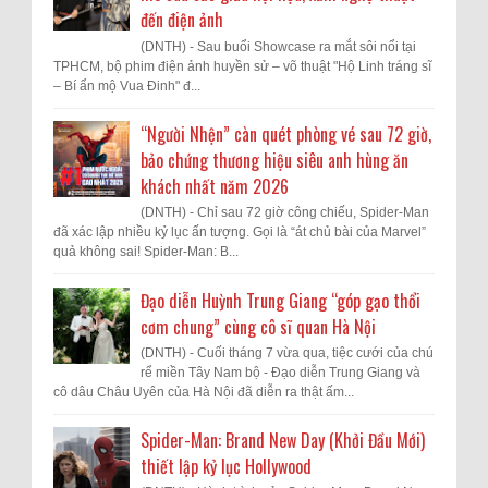
đến điện ảnh
(DNTH) - Sau buổi Showcase ra mắt sôi nổi tại
TPHCM, bộ phim điện ảnh huyền sử – võ thuật "Hộ Linh tráng sĩ
– Bí ẩn mộ Vua Đinh" đ...
“Người Nhện” càn quét phòng vé sau 72 giờ,
bảo chứng thương hiệu siêu anh hùng ăn
khách nhất năm 2026
(DNTH) - Chỉ sau 72 giờ công chiếu, Spider-Man
đã xác lập nhiều kỷ lục ấn tượng. Gọi là “át chủ bài của Marvel”
quả không sai! Spider-Man: B...
Đạo diễn Huỳnh Trung Giang “góp gạo thổi
cơm chung” cùng cô sĩ quan Hà Nội
(DNTH) - Cuối tháng 7 vừa qua, tiệc cưới của chú
rể miền Tây Nam bộ - Đạo diễn Trung Giang và
cô dâu Châu Uyên của Hà Nội đã diễn ra thật ấm...
Spider-Man: Brand New Day (Khởi Đầu Mới)
thiết lập kỷ lục Hollywood