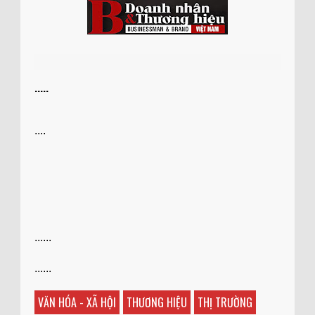
.....
....
......
......
VĂN HÓA - XÃ HỘI
THƯƠNG HIỆU
THỊ TRƯỜNG