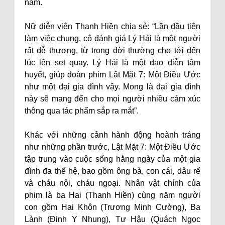
năm.
Nữ diễn viên Thanh Hiền chia sẻ: “Lần đầu tiên
làm việc chung, cô đánh giá Lý Hải là một người
rất dễ thương, từ trong đời thường cho tới đến
lúc lên set quay. Lý Hải là một đạo diễn tâm
huyết, giúp đoàn phim Lật Mặt 7: Một Điều Ước
như một đại gia đình vậy. Mong là đại gia đình
này sẽ mang đến cho mọi người nhiều cảm xúc
thông qua tác phẩm sắp ra mắt”.
Khác với những cảnh hành động hoành tráng
như những phần trước, Lật Mặt 7: Một Điều Ước
tập trung vào cuộc sống hằng ngày của một gia
đình đa thế hệ, bao gồm ông bà, con cái, dâu rể
và cháu nội, cháu ngoại. Nhân vật chính của
phim là ba Hai (Thanh Hiền) cùng năm người
con gồm Hai Khôn (Trương Minh Cường), Ba
Lành (Đinh Y Nhung), Tư Hậu (Quách Ngọc