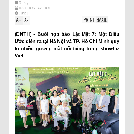
Reply
VĂN HÓA - XÃ HỘI
13:21
A
A
PRINT
EMAIL
+
-
(DNTH) - Buổi họp báo Lật Mặt 7: Một Điều
Ước diễn ra tại Hà Nội và TP. Hồ Chí Minh quy
tụ nhiều gương mặt nổi tiếng trong showbiz
Việt.