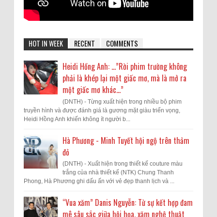
HOT IN WEEK
RECENT
COMMENTS
Heidi Hồng Anh: …”Rời phim trường không
phải là khép lại một giấc mơ, mà là mở ra
một giấc mơ khác...”
(DNTH) - Từng xuất hiện trong nhiều bộ phim
truyền hình và được đánh giá là gương mặt giàu triển vọng,
Heidi Hồng Anh khiến không ít người b...
Hà Phương - Minh Tuyết hội ngộ trên thảm
đỏ
(DNTH) - Xuất hiện trong thiết kế couture màu
trắng của nhà thiết kế (NTK) Chung Thanh
Phong, Hà Phương ghi dấu ấn với vẻ đẹp thanh lịch và ...
“Vua xăm” Danis Nguyễn: Từ sự kết hợp đam
mê sâu sắc giữa hội họa, xăm nghệ thuật