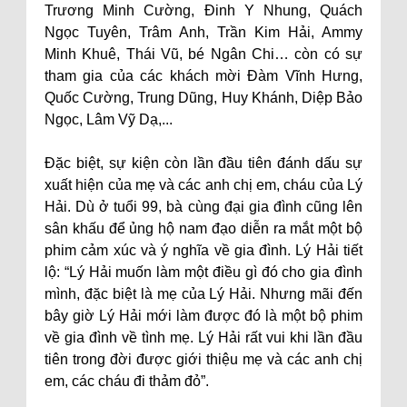
Trương Minh Cường, Đinh Y Nhung, Quách
Ngọc Tuyên, Trâm Anh, Trần Kim Hải, Ammy
Minh Khuê, Thái Vũ, bé Ngân Chi… còn có sự
tham gia của các khách mời Đàm Vĩnh Hưng,
Quốc Cường, Trung Dũng, Huy Khánh, Diệp Bảo
Ngọc, Lâm Vỹ Dạ,...
Đặc biệt, sự kiện còn lần đầu tiên đánh dấu sự
xuất hiện của mẹ và các anh chị em, cháu của Lý
Hải. Dù ở tuổi 99, bà cùng đại gia đình cũng lên
sân khấu để ủng hộ nam đạo diễn ra mắt một bộ
phim cảm xúc và ý nghĩa về gia đình. Lý Hải tiết
lộ: “Lý Hải muốn làm một điều gì đó cho gia đình
mình, đặc biệt là mẹ của Lý Hải. Nhưng mãi đến
bây giờ Lý Hải mới làm được đó là một bộ phim
về gia đình về tình mẹ. Lý Hải rất vui khi lần đầu
tiên trong đời được giới thiệu mẹ và các anh chị
em, các cháu đi thảm đỏ”.