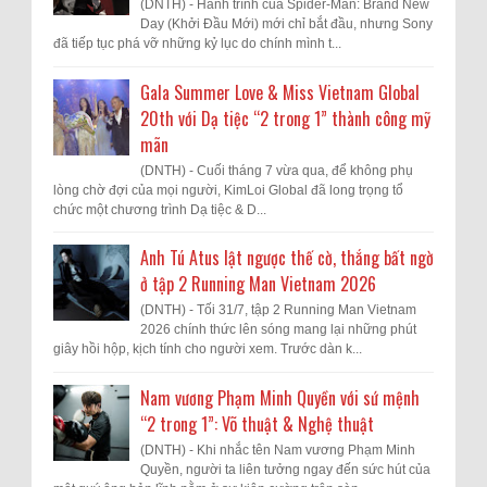
(DNTH) - Hành trình của Spider-Man: Brand New
Day (Khởi Đầu Mới) mới chỉ bắt đầu, nhưng Sony
đã tiếp tục phá vỡ những kỷ lục do chính mình t...
Gala Summer Love & Miss Vietnam Global
20th với Dạ tiệc “2 trong 1” thành công mỹ
mãn
(DNTH) - Cuối tháng 7 vừa qua, để không phụ
lòng chờ đợi của mọi người, KimLoi Global đã long trọng tổ
chức một chương trình Dạ tiệc & D...
Anh Tú Atus lật ngược thế cờ, thắng bất ngờ
ở tập 2 Running Man Vietnam 2026
(DNTH) - Tối 31/7, tập 2 Running Man Vietnam
2026 chính thức lên sóng mang lại những phút
giây hồi hộp, kịch tính cho người xem. Trước dàn k...
Nam vương Phạm Minh Quyền với sứ mệnh
“2 trong 1”: Võ thuật & Nghệ thuật
(DNTH) - Khi nhắc tên Nam vương Phạm Minh
Quyền, người ta liên tưởng ngay đến sức hút của