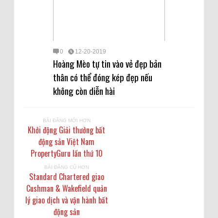
0
12-20-2019
Hoàng Mèo tự tin vào vẻ đẹp bản
thân có thể đóng kép đẹp nếu
không còn diễn hài
BÀI ĐĂNG MỚI HƠN
Khởi động Giải thưởng bất
động sản Việt Nam
PropertyGuru lần thứ 10
BÀI ĐĂNG CŨ HƠN
Standard Chartered giao
Cushman & Wakefield quản
lý giao dịch và vận hành bất
động sản