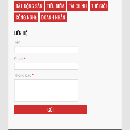
BẤT ĐỘNG SÀN
TIÊU ĐIỂM
TÀI CHÍNH
THẾ GIỚI
CÔNG NGHỆ
DOANH NHÂN
LIÊN HỆ
Tên
Email
*
Thông báo
*