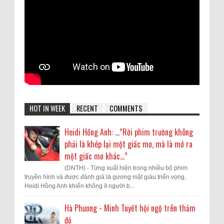
HOT IN WEEK
RECENT
COMMENTS
Heidi Hồng Anh: …”Rời phim trường không
phải là khép lại một giấc mơ, mà là mở ra
một giấc mơ khác...”
(DNTH) - Từng xuất hiện trong nhiều bộ phim
truyền hình và được đánh giá là gương mặt giàu triển vọng,
Heidi Hồng Anh khiến không ít người b...
Hà Phương - Minh Tuyết hội ngộ trên thảm
đỏ