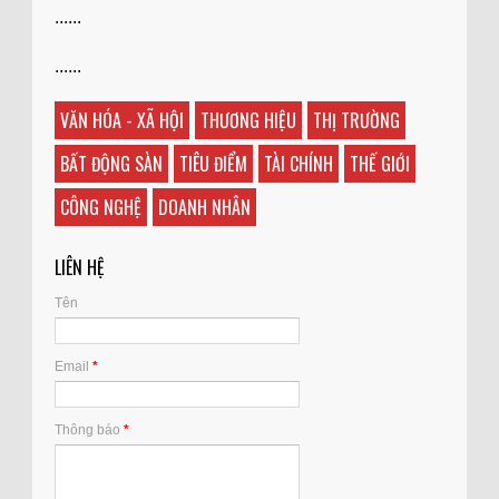
......
......
VĂN HÓA - XÃ HỘI
THƯƠNG HIỆU
THỊ TRƯỜNG
BẤT ĐỘNG SÀN
TIÊU ĐIỂM
TÀI CHÍNH
THẾ GIỚI
CÔNG NGHỆ
DOANH NHÂN
LIÊN HỆ
Tên
Email
*
Thông báo
*