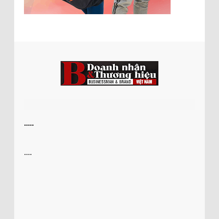
.....
....