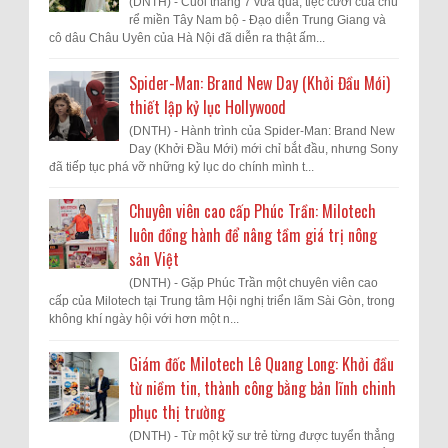
(DNTH) - Cuối tháng 7 vừa qua, tiệc cưới của chú
rể miền Tây Nam bộ - Đạo diễn Trung Giang và
cô dâu Châu Uyên của Hà Nội đã diễn ra thật ấm...
Spider-Man: Brand New Day (Khởi Đầu Mới)
thiết lập kỷ lục Hollywood
(DNTH) - Hành trình của Spider-Man: Brand New
Day (Khởi Đầu Mới) mới chỉ bắt đầu, nhưng Sony
đã tiếp tục phá vỡ những kỷ lục do chính mình t...
Chuyên viên cao cấp Phúc Trần: Milotech
luôn đồng hành để nâng tầm giá trị nông
sản Việt
(DNTH) - Gặp Phúc Trần một chuyên viên cao
cấp của Milotech tại Trung tâm Hội nghị triển lãm Sài Gòn, trong
không khí ngày hội với hơn một n...
Giám đốc Milotech Lê Quang Long: Khởi đầu
từ niềm tin, thành công bằng bản lĩnh chinh
phục thị trường
(DNTH) - Từ một kỹ sư trẻ từng được tuyển thẳng