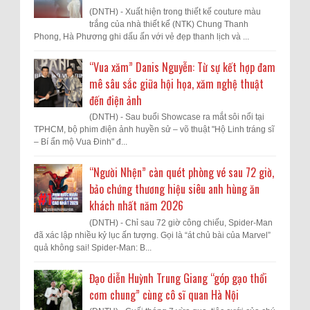
(DNTH) - Xuất hiện trong thiết kế couture màu
trắng của nhà thiết kế (NTK) Chung Thanh
Phong, Hà Phương ghi dấu ấn với vẻ đẹp thanh lịch và ...
“Vua xăm” Danis Nguyễn: Từ sự kết hợp đam
mê sâu sắc giữa hội họa, xăm nghệ thuật
đến điện ảnh
(DNTH) - Sau buổi Showcase ra mắt sôi nổi tại
TPHCM, bộ phim điện ảnh huyền sử – võ thuật "Hộ Linh tráng sĩ
– Bí ẩn mộ Vua Đinh" đ...
“Người Nhện” càn quét phòng vé sau 72 giờ,
bảo chứng thương hiệu siêu anh hùng ăn
khách nhất năm 2026
(DNTH) - Chỉ sau 72 giờ công chiếu, Spider-Man
đã xác lập nhiều kỷ lục ấn tượng. Gọi là “át chủ bài của Marvel”
quả không sai! Spider-Man: B...
Đạo diễn Huỳnh Trung Giang “góp gạo thổi
cơm chung” cùng cô sĩ quan Hà Nội