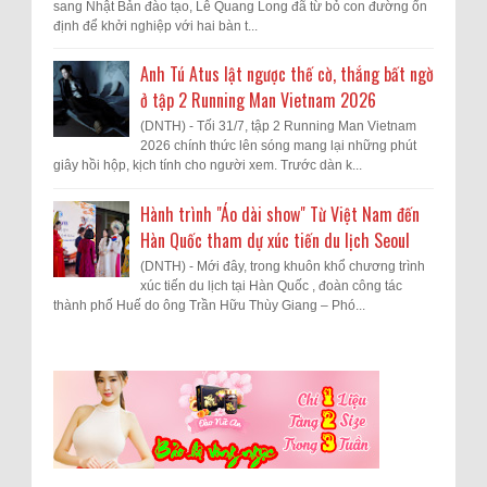
sang Nhật Bản đào tạo, Lê Quang Long đã từ bỏ con đường ổn
định để khởi nghiệp với hai bàn t...
Anh Tú Atus lật ngược thế cờ, thắng bất ngờ
ở tập 2 Running Man Vietnam 2026
(DNTH) - Tối 31/7, tập 2 Running Man Vietnam
2026 chính thức lên sóng mang lại những phút
giây hồi hộp, kịch tính cho người xem. Trước dàn k...
Hành trình "Áo dài show" Từ Việt Nam đến
Hàn Quốc tham dự xúc tiến du lịch Seoul
(DNTH) - Mới đây, trong khuôn khổ chương trình
xúc tiến du lịch tại Hàn Quốc , đoàn công tác
thành phố Huế do ông Trần Hữu Thùy Giang – Phó...