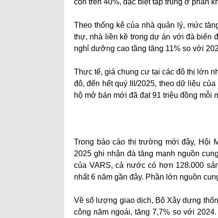
còn trên 40%, đặc biệt tập trung ở phân k
Theo thống kê của nhà quản lý, mức tăng
thự, nhà liền kề trong dự án với đà biế
nghỉ dưỡng cao tầng tăng 11% so với 202
Thực tế, giá chung cư tại các đô thị lớn 
đô, đến hết quý III/2025, theo dữ liệu c
hộ mở bán mới đã đạt 91 triệu đồng mỗi m
Trong báo cáo thị trường mới đây, Hội 
2025 ghi nhận đà tăng mạnh nguồn cung n
của VARS, cả nước có hơn 128.000 sản
nhất 6 năm gần đây. Phần lớn nguồn cun
Về số lượng giao dịch, Bộ Xây dựng thốn
công năm ngoái, tăng 7,7% so với 2024.