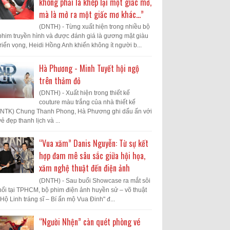
không phải là khép lại một giấc mơ,
mà là mở ra một giấc mơ khác...”
(DNTH) - Từng xuất hiện trong nhiều bộ
phim truyền hình và được đánh giá là gương mặt giàu
triển vọng, Heidi Hồng Anh khiến không ít người b...
Hà Phương - Minh Tuyết hội ngộ
trên thảm đỏ
(DNTH) - Xuất hiện trong thiết kế
couture màu trắng của nhà thiết kế
(NTK) Chung Thanh Phong, Hà Phương ghi dấu ấn với
vẻ đẹp thanh lịch và ...
“Vua xăm” Danis Nguyễn: Từ sự kết
hợp đam mê sâu sắc giữa hội họa,
xăm nghệ thuật đến điện ảnh
(DNTH) - Sau buổi Showcase ra mắt sôi
nổi tại TPHCM, bộ phim điện ảnh huyền sử – võ thuật
"Hộ Linh tráng sĩ – Bí ẩn mộ Vua Đinh" đ...
“Người Nhện” càn quét phòng vé