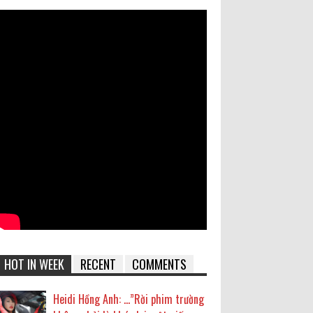
HOT IN WEEK
RECENT
COMMENTS
Heidi Hồng Anh: …”Rời phim trường