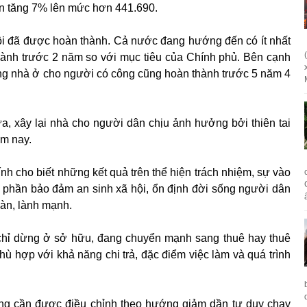
n tăng 7% lên mức hơn 441.690.
i đã được hoàn thành. Cả nước đang hướng đến có ít nhất
thành trước 2 năm so với mục tiêu của Chính phủ. Bên cạnh
dựng nhà ở cho người có công cũng hoàn thành trước 5 năm 4
, xây lại nhà cho người dân chịu ảnh hưởng bởi thiên tai
ăm nay.
h cho biết những kết quả trên thể hiện trách nhiệm, sự vào
p phần bảo đảm an sinh xã hội, ổn định đời sống người dân
oàn, lành mạnh.
hỉ dừng ở sở hữu, đang chuyển mạnh sang thuê hay thuê
hù hợp với khả năng chi trả, đặc điểm việc làm và quá trình
ũng cần được điều chỉnh theo hướng giảm dần tư duy chạy