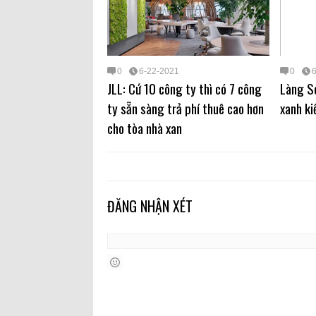
0
6-22-2021
0
JLL: Cứ 10 công ty thì có 7 công
Làng Se
ty sẵn sàng trả phí thuê cao hơn
xanh ki
cho tòa nhà xan
ĐĂNG NHẬN XÉT