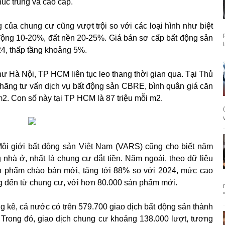
húc trung và cao cấp.
 của chung cư cũng vượt trội so với các loại hình như biệt
n động 10-20%, đất nền 20-25%. Giá bán sơ cấp bất động sản
4, thấp tầng khoảng 5%.
như Hà Nội, TP HCM liên tục leo thang thời gian qua. Tại Thủ
ủa hãng tư vấn dịch vụ bất động sản CBRE, bình quân giá căn
2. Con số này tại TP HCM là 87 triệu mỗi m2.
Môi giới bất động sản Việt Nam (VARS) cũng cho biết năm
hà ở, nhất là chung cư đắt tiền. Năm ngoái, theo dữ liệu
 phẩm chào bán mới, tăng tới 88% so với 2024, mức cao
g đến từ chung cư, với hơn 80.000 sản phẩm mới.
g kê, cả nước có trên 579.700 giao dịch bất động sản thành
 Trong đó, giao dịch chung cư khoảng 138.000 lượt, tương