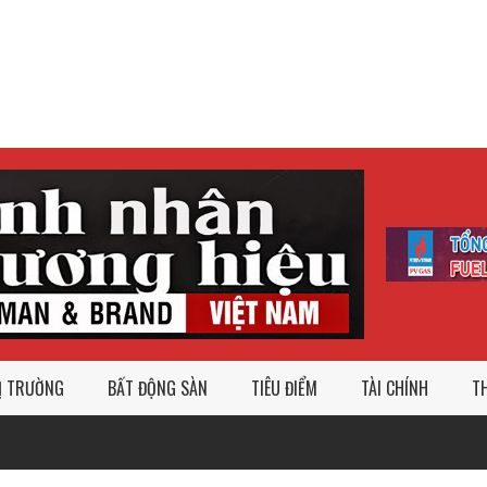
Ị TRƯỜNG
BẤT ĐỘNG SÀN
TIÊU ĐIỂM
TÀI CHÍNH
TH