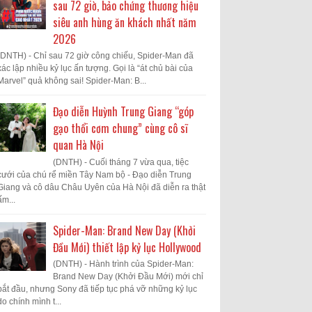
sau 72 giờ, bảo chứng thương hiệu
siêu anh hùng ăn khách nhất năm
2026
(DNTH) - Chỉ sau 72 giờ công chiếu, Spider-Man đã
xác lập nhiều kỷ lục ấn tượng. Gọi là “át chủ bài của
Marvel” quả không sai! Spider-Man: B...
Đạo diễn Huỳnh Trung Giang “góp
gạo thổi cơm chung” cùng cô sĩ
quan Hà Nội
(DNTH) - Cuối tháng 7 vừa qua, tiệc
cưới của chú rể miền Tây Nam bộ - Đạo diễn Trung
Giang và cô dâu Châu Uyên của Hà Nội đã diễn ra thật
ấm...
Spider-Man: Brand New Day (Khởi
Đầu Mới) thiết lập kỷ lục Hollywood
(DNTH) - Hành trình của Spider-Man:
Brand New Day (Khởi Đầu Mới) mới chỉ
bắt đầu, nhưng Sony đã tiếp tục phá vỡ những kỷ lục
do chính mình t...