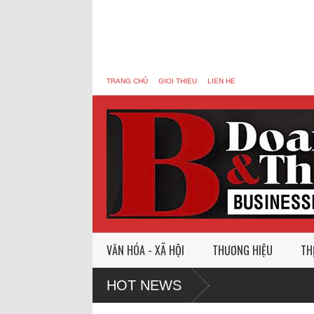
TRANG CHỦ
GIOI THIEU
LIEN HE
VĂN HÓA - XÃ HỘI
THƯƠNG HIỆU
TH
HOT NEWS