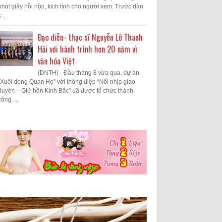
phút giây hồi hộp, kịch tính cho người xem. Trước dàn
...
Đạo diễn- thạc sĩ Nguyễn Lê Thanh
Hải với hành trình hơn 20 năm vì
văn hóa Việt
(DNTH) - Đầu tháng 8 vừa qua, dự án
“Xuôi dòng Quan Họ” với thông điệp “Nối nhịp giao
duyên – Giữ hồn Kinh Bắc” đã được tổ chức thành
công. ...