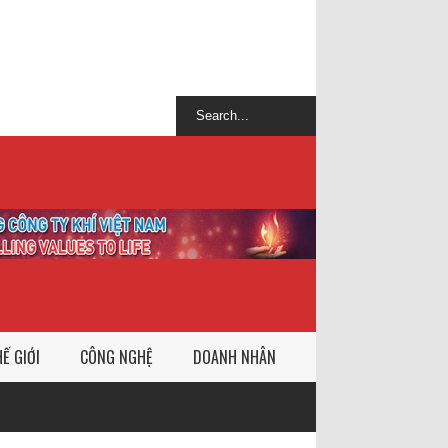
Ế GIỚI
CÔNG NGHỆ
DOANH NHÂN