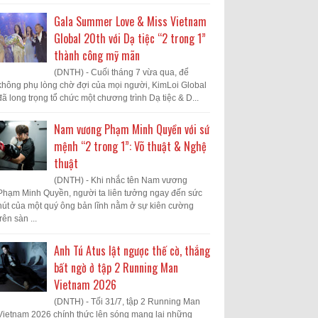
Gala Summer Love & Miss Vietnam
Global 20th với Dạ tiệc “2 trong 1”
thành công mỹ mãn
(DNTH) - Cuối tháng 7 vừa qua, để
không phụ lòng chờ đợi của mọi người, KimLoi Global
đã long trọng tổ chức một chương trình Dạ tiệc & D...
Nam vương Phạm Minh Quyền với sứ
mệnh “2 trong 1”: Võ thuật & Nghệ
thuật
(DNTH) - Khi nhắc tên Nam vương
Phạm Minh Quyền, người ta liên tưởng ngay đến sức
hút của một quý ông bản lĩnh nằm ở sự kiên cường
trên sàn ...
Anh Tú Atus lật ngược thế cờ, thắng
bất ngờ ở tập 2 Running Man
Vietnam 2026
(DNTH) - Tối 31/7, tập 2 Running Man
Vietnam 2026 chính thức lên sóng mang lại những