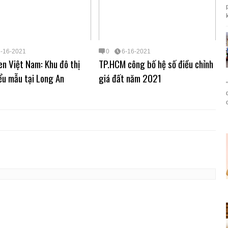
k
6-16-2021
0
6-16-2021
n Việt Nam: Khu đô thị
TP.HCM công bố hệ số điều chỉnh
ểu mẫu tại Long An
giá đất năm 2021