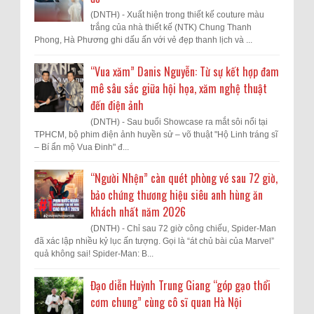
(DNTH) - Xuất hiện trong thiết kế couture màu
trắng của nhà thiết kế (NTK) Chung Thanh
Phong, Hà Phương ghi dấu ấn với vẻ đẹp thanh lịch và ...
“Vua xăm” Danis Nguyễn: Từ sự kết hợp đam
mê sâu sắc giữa hội họa, xăm nghệ thuật
đến điện ảnh
(DNTH) - Sau buổi Showcase ra mắt sôi nổi tại
TPHCM, bộ phim điện ảnh huyền sử – võ thuật "Hộ Linh tráng sĩ
– Bí ẩn mộ Vua Đinh" đ...
“Người Nhện” càn quét phòng vé sau 72 giờ,
bảo chứng thương hiệu siêu anh hùng ăn
khách nhất năm 2026
(DNTH) - Chỉ sau 72 giờ công chiếu, Spider-Man
đã xác lập nhiều kỷ lục ấn tượng. Gọi là “át chủ bài của Marvel”
quả không sai! Spider-Man: B...
Đạo diễn Huỳnh Trung Giang “góp gạo thổi
cơm chung” cùng cô sĩ quan Hà Nội