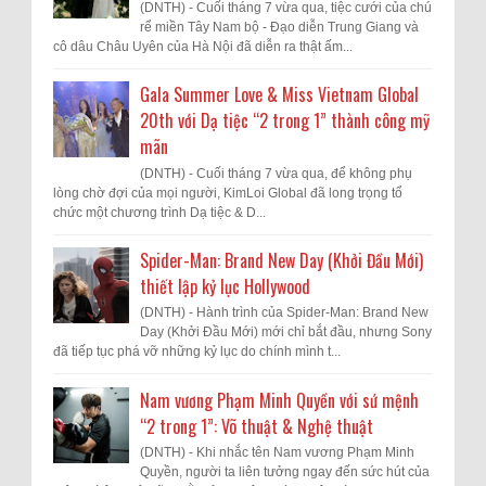
(DNTH) - Cuối tháng 7 vừa qua, tiệc cưới của chú
rể miền Tây Nam bộ - Đạo diễn Trung Giang và
cô dâu Châu Uyên của Hà Nội đã diễn ra thật ấm...
Gala Summer Love & Miss Vietnam Global
20th với Dạ tiệc “2 trong 1” thành công mỹ
mãn
(DNTH) - Cuối tháng 7 vừa qua, để không phụ
lòng chờ đợi của mọi người, KimLoi Global đã long trọng tổ
chức một chương trình Dạ tiệc & D...
Spider-Man: Brand New Day (Khởi Đầu Mới)
thiết lập kỷ lục Hollywood
(DNTH) - Hành trình của Spider-Man: Brand New
Day (Khởi Đầu Mới) mới chỉ bắt đầu, nhưng Sony
đã tiếp tục phá vỡ những kỷ lục do chính mình t...
Nam vương Phạm Minh Quyền với sứ mệnh
“2 trong 1”: Võ thuật & Nghệ thuật
(DNTH) - Khi nhắc tên Nam vương Phạm Minh
Quyền, người ta liên tưởng ngay đến sức hút của