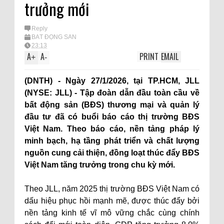
trưởng mới
Reply
BẤT ĐỘNG SÀN
23:13
A
A
PRINT
EMAIL
+
-
(DNTH) - Ngày 27/1/2026, tại TP.HCM, JLL
(NYSE: JLL) - Tập đoàn dẫn đầu toàn cầu về
bất động sản (BĐS) thương mại và quản lý
đầu tư đã có buổi báo cáo thị trường BĐS
Việt Nam. Theo báo cáo, nền tảng pháp lý
minh bạch, hạ tầng phát triển và chất lượng
nguồn cung cải thiện, đồng loạt thúc đẩy BĐS
Việt Nam tăng trưởng trong chu kỳ mới.
Theo JLL, năm 2025 thị trường BĐS Việt Nam có
dấu hiệu phục hồi mạnh mẽ, được thúc đẩy bởi
nền tảng kinh tế vĩ mô vững chắc cùng chính