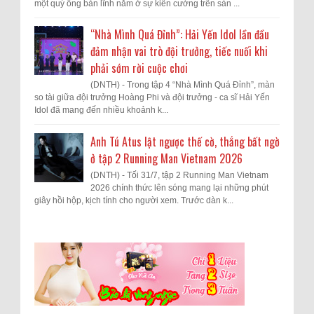
một quý ông bản lĩnh nằm ở sự kiên cường trên sàn ...
“Nhà Mình Quá Đỉnh”: Hải Yến Idol lần đầu
đảm nhận vai trò đội trưởng, tiếc nuối khi
phải sớm rời cuộc chơi
(DNTH) - Trong tập 4 “Nhà Mình Quá Đỉnh”, màn
so tài giữa đội trưởng Hoàng Phi và đội trưởng - ca sĩ Hải Yến
Idol đã mang đến nhiều khoảnh k...
Anh Tú Atus lật ngược thế cờ, thắng bất ngờ
ở tập 2 Running Man Vietnam 2026
(DNTH) - Tối 31/7, tập 2 Running Man Vietnam
2026 chính thức lên sóng mang lại những phút
giây hồi hộp, kịch tính cho người xem. Trước dàn k...