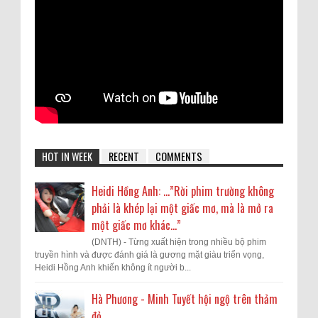
HOT IN WEEK
RECENT
COMMENTS
Heidi Hồng Anh: …”Rời phim trường không
phải là khép lại một giấc mơ, mà là mở ra
một giấc mơ khác...”
(DNTH) - Từng xuất hiện trong nhiều bộ phim
truyền hình và được đánh giá là gương mặt giàu triển vọng,
Heidi Hồng Anh khiến không ít người b...
Hà Phương - Minh Tuyết hội ngộ trên thảm
đỏ