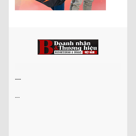
.....
....