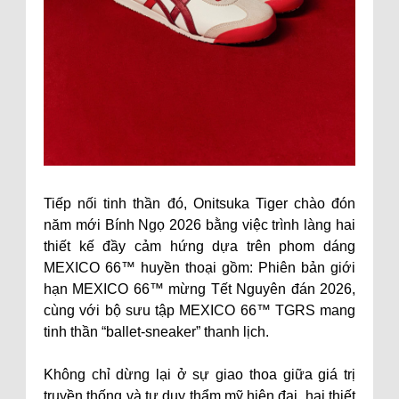
Tiếp nối tinh thần đó, Onitsuka Tiger chào đón
năm mới Bính Ngọ 2026 bằng việc trình làng hai
thiết kế đầy cảm hứng dựa trên phom dáng
MEXICO 66™ huyền thoại gồm: Phiên bản giới
hạn MEXICO 66™ mừng Tết Nguyên đán 2026,
cùng với bộ sưu tập MEXICO 66™ TGRS mang
tinh thần “ballet-sneaker” thanh lịch.
Không chỉ dừng lại ở sự giao thoa giữa giá trị
truyền thống và tư duy thẩm mỹ hiện đại, hai thiết