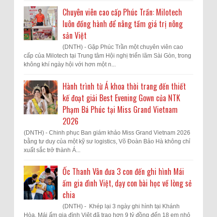
Chuyên viên cao cấp Phúc Trần: Milotech
luôn đồng hành để nâng tầm giá trị nông
sản Việt
(DNTH) - Gặp Phúc Trần một chuyên viên cao
cấp của Milotech tại Trung tâm Hội nghị triển lãm Sài Gòn, trong
không khí ngày hội với hơn một n...
Hành trình từ Á khoa thời trang đến thiết
kế đoạt giải Best Evening Gown của NTK
Phạm Bá Phúc tại Miss Grand Vietnam
2026
(DNTH) - Chinh phục Ban giám khảo Miss Grand Vietnam 2026
bằng tư duy của một kỹ sư logistics, Võ Đoàn Bảo Hà không chỉ
xuất sắc trở thành Á...
Ốc Thanh Vân đưa 3 con đến ghi hình Mái
ấm gia đình Việt, dạy con bài học về lòng sẻ
chia
(DNTH) - Khép lại 3 ngày ghi hình tại Khánh
Hòa, Mái ấm gia đình Việt đã trao hơn 9 tỷ đồng đến 18 em nhỏ