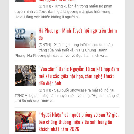
(DNTH) - Từng xuất hiện trong nhiều bộ phim
truyền hình và được đánh giá là gương mặt giàu triển vọng,
Heidi Hồng Anh khiến không ít người b...
Hà Phương - Minh Tuyết hội ngộ trên thảm
đỏ
(DNTH) - Xuất hiện trong thiết kế couture màu
trắng của nhà thiết kế (NTK) Chung Thanh
Phong, Hà Phương ghi dấu ấn với vẻ đẹp thanh lịch và ...
“Vua xăm” Danis Nguyễn: Từ sự kết hợp đam
mê sâu sắc giữa hội họa, xăm nghệ thuật
đến điện ảnh
(DNTH) - Sau buổi Showcase ra mắt sôi nổi tại
TPHCM, bộ phim điện ảnh huyền sử – võ thuật "Hộ Linh tráng sĩ
– Bí ẩn mộ Vua Đinh" đ...
“Người Nhện” càn quét phòng vé sau 72 giờ,
bảo chứng thương hiệu siêu anh hùng ăn
khách nhất năm 2026