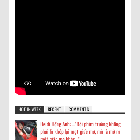
HOT IN WEEK
RECENT
COMMENTS
Heidi Hồng Anh: …”Rời phim trường không
phải là khép lại một giấc mơ, mà là mở ra
một giấc mơ khác...”