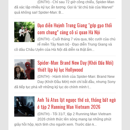
(DNTH) - Chỉ sau 72 giờ công chiếu, Spider-Man
đã xác lập nhiều kỷ lục ấn tượng. Gọi là “át chủ bài của Marvel”
quả không sai! Spider-Man: B...
Đạo diễn Huỳnh Trung Giang “góp gạo thổi
cơm chung” cùng cô sĩ quan Hà Nội
(DNTH) - Cuối tháng 7 vừa qua, tiệc cưới của chú
rể miền Tây Nam bộ - Đạo diễn Trung Giang và
cô dâu Châu Uyên của Hà Nội đã diễn ra thật ấm...
Spider-Man: Brand New Day (Khởi Đầu Mới)
thiết lập kỷ lục Hollywood
(DNTH) - Hành trình của Spider-Man: Brand New
Day (Khởi Đầu Mới) mới chỉ bắt đầu, nhưng Sony
đã tiếp tục phá vỡ những kỷ lục do chính mình t...
Anh Tú Atus lật ngược thế cờ, thắng bất ngờ
ở tập 2 Running Man Vietnam 2026
(DNTH) - Tối 31/7, tập 2 Running Man Vietnam
2026 chính thức lên sóng mang lại những phút
giây hồi hộp, kịch tính cho người xem. Trước dàn k...