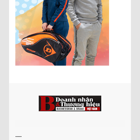
.....