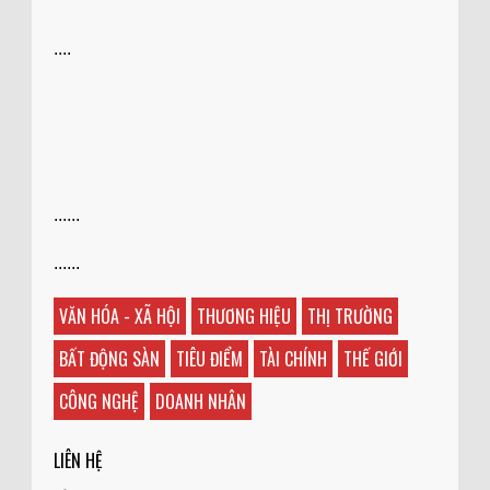
....
......
......
VĂN HÓA - XÃ HỘI
THƯƠNG HIỆU
THỊ TRƯỜNG
BẤT ĐỘNG SÀN
TIÊU ĐIỂM
TÀI CHÍNH
THẾ GIỚI
CÔNG NGHỆ
DOANH NHÂN
LIÊN HỆ