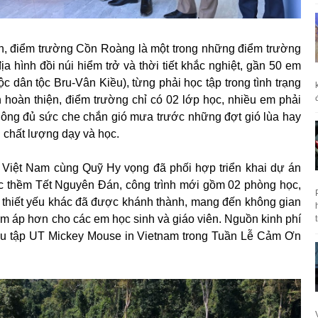
h, điểm trường Cồn Roàng là một trong những điểm trường
địa hình đồi núi hiểm trở và thời tiết khắc nghiệt, gần 50 em
 dân tộc Bru-Vân Kiều), từng phải học tập trong tình trạng
n hoàn thiện, điểm trường chỉ có 02 lớp học, nhiều em phải
ông đủ sức che chắn gió mưa trước những đợt gió lùa hay
chất lượng dạy và học.
 Việt Nam cùng Quỹ Hy vọng đã phối hợp triển khai dự án
 thềm Tết Nguyên Đán, công trình mới gồm 02 phòng học,
ụ thiết yếu khác đã được khánh thành, mang đến không gian
ấm áp hơn cho các em học sinh và giáo viên. Nguồn kinh phí
sưu tập UT Mickey Mouse in Vietnam trong Tuần Lễ Cảm Ơn