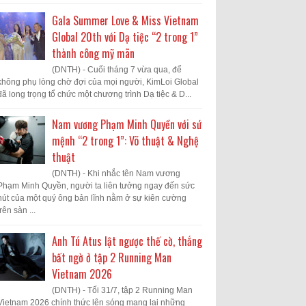
Gala Summer Love & Miss Vietnam
Global 20th với Dạ tiệc “2 trong 1”
thành công mỹ mãn
(DNTH) - Cuối tháng 7 vừa qua, để
không phụ lòng chờ đợi của mọi người, KimLoi Global
đã long trọng tổ chức một chương trình Dạ tiệc & D...
Nam vương Phạm Minh Quyền với sứ
mệnh “2 trong 1”: Võ thuật & Nghệ
thuật
(DNTH) - Khi nhắc tên Nam vương
Phạm Minh Quyền, người ta liên tưởng ngay đến sức
hút của một quý ông bản lĩnh nằm ở sự kiên cường
trên sàn ...
Anh Tú Atus lật ngược thế cờ, thắng
bất ngờ ở tập 2 Running Man
Vietnam 2026
(DNTH) - Tối 31/7, tập 2 Running Man
Vietnam 2026 chính thức lên sóng mang lại những