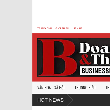
TRANG CHỦ
GIOI THIEU
LIEN HE
VĂN HÓA - XÃ HỘI
THƯƠNG HIỆU
TH
HOT NEWS