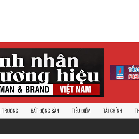
Ị TRƯỜNG
BẤT ĐỘNG SÀN
TIÊU ĐIỂM
TÀI CHÍNH
TH