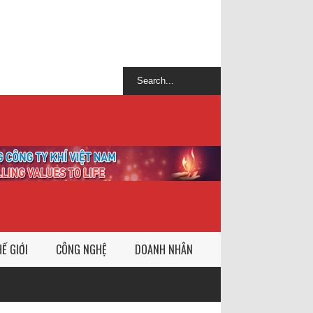
Ế GIỚI
CÔNG NGHỆ
DOANH NHÂN