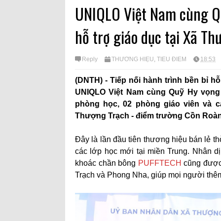
UNIQLO Việt Nam cùng Qu
hỗ trợ giáo dục tại Xã Th
Reply
THƯƠNG HIỆU
,
TIÊU ĐIỂM
18:53
(DNTH) - Tiếp nối hành trình bền bỉ hỗ
UNIQLO Việt Nam cùng Quỹ Hy vọng 
phòng học, 02 phòng giáo viên và c
Thượng Trạch - điểm trường Cồn Roàng
Đây là lần đầu tiên thương hiệu bán lẻ 
các lớp học mới tại miền Trung. Nhân dị
khoác chần bông
PUFFTECH
cũng được
Trạch và Phong Nha, giúp mọi người thê