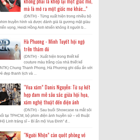
không phải là khép lại một giấc mơ,
mà là mở ra một giấc mơ khác...”
(DNTH) - Từng xuất hiện trong nhiều bộ
phim truyền hình và được đánh giá là gương mặt giàu
triển vọng, Heidi Hồng Anh khiến không ít người b...
Hà Phương - Minh Tuyết hội ngộ
trên thảm đỏ
(DNTH) - Xuất hiện trong thiết kế
couture màu trắng của nhà thiết kế
(NTK) Chung Thanh Phong, Hà Phương ghi dấu ấn với
vẻ đẹp thanh lịch và ...
“Vua xăm” Danis Nguyễn: Từ sự kết
hợp đam mê sâu sắc giữa hội họa,
xăm nghệ thuật đến điện ảnh
(DNTH) - Sau buổi Showcase ra mắt sôi
nổi tại TPHCM, bộ phim điện ảnh huyền sử – võ thuật
"Hộ Linh tráng sĩ – Bí ẩn mộ Vua Đinh" đ...
“Người Nhện” càn quét phòng vé