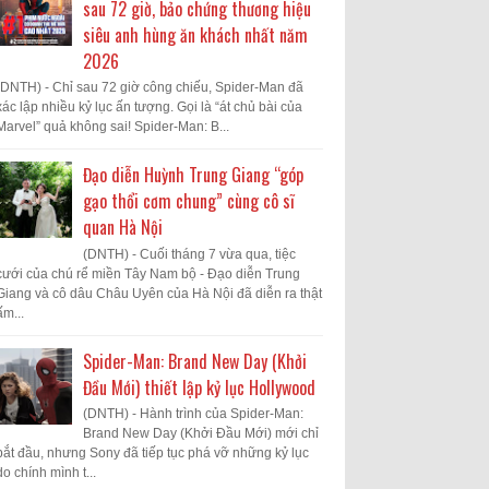
sau 72 giờ, bảo chứng thương hiệu
siêu anh hùng ăn khách nhất năm
2026
(DNTH) - Chỉ sau 72 giờ công chiếu, Spider-Man đã
xác lập nhiều kỷ lục ấn tượng. Gọi là “át chủ bài của
Marvel” quả không sai! Spider-Man: B...
Đạo diễn Huỳnh Trung Giang “góp
gạo thổi cơm chung” cùng cô sĩ
quan Hà Nội
(DNTH) - Cuối tháng 7 vừa qua, tiệc
cưới của chú rể miền Tây Nam bộ - Đạo diễn Trung
Giang và cô dâu Châu Uyên của Hà Nội đã diễn ra thật
ấm...
Spider-Man: Brand New Day (Khởi
Đầu Mới) thiết lập kỷ lục Hollywood
(DNTH) - Hành trình của Spider-Man:
Brand New Day (Khởi Đầu Mới) mới chỉ
bắt đầu, nhưng Sony đã tiếp tục phá vỡ những kỷ lục
do chính mình t...