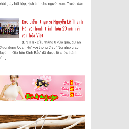
phút giây hồi hộp, kịch tính cho người xem. Trước dàn
...
Đạo diễn- thạc sĩ Nguyễn Lê Thanh
Hải với hành trình hơn 20 năm vì
văn hóa Việt
(DNTH) - Đầu tháng 8 vừa qua, dự án
“Xuôi dòng Quan Họ” với thông điệp “Nối nhịp giao
duyên – Giữ hồn Kinh Bắc” đã được tổ chức thành
công. ...