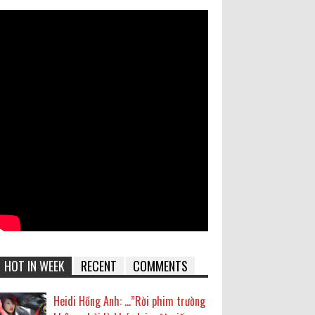
HOT IN WEEK
RECENT
COMMENTS
Heidi Hồng Anh: …”Rời phim trường