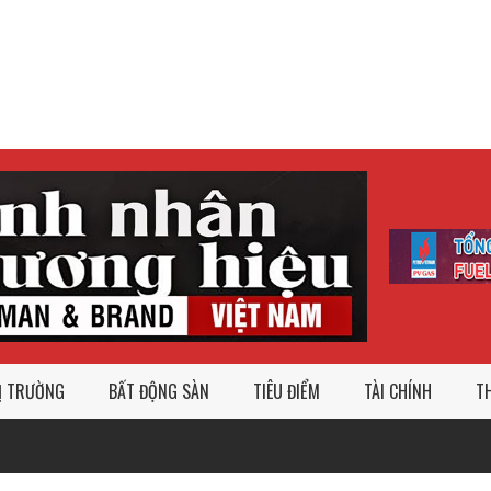
Ị TRƯỜNG
BẤT ĐỘNG SÀN
TIÊU ĐIỂM
TÀI CHÍNH
TH