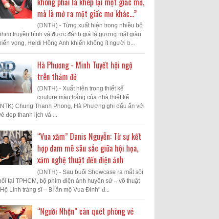
không phải là khép lại một giấc mơ,
mà là mở ra một giấc mơ khác...”
(DNTH) - Từng xuất hiện trong nhiều bộ
phim truyền hình và được đánh giá là gương mặt giàu
triển vọng, Heidi Hồng Anh khiến không ít người b...
Hà Phương - Minh Tuyết hội ngộ
trên thảm đỏ
(DNTH) - Xuất hiện trong thiết kế
couture màu trắng của nhà thiết kế
(NTK) Chung Thanh Phong, Hà Phương ghi dấu ấn với
vẻ đẹp thanh lịch và ...
“Vua xăm” Danis Nguyễn: Từ sự kết
hợp đam mê sâu sắc giữa hội họa,
xăm nghệ thuật đến điện ảnh
(DNTH) - Sau buổi Showcase ra mắt sôi
nổi tại TPHCM, bộ phim điện ảnh huyền sử – võ thuật
"Hộ Linh tráng sĩ – Bí ẩn mộ Vua Đinh" đ...
“Người Nhện” càn quét phòng vé