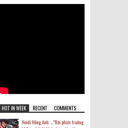
HOT IN WEEK
RECENT
COMMENTS
Heidi Hồng Anh: …”Rời phim trường