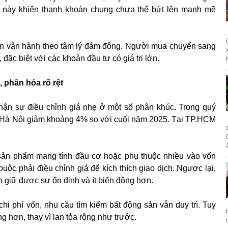
ều này khiến thanh khoản chung chưa thể bứt lên mạnh mẽ
còn vận hành theo tâm lý đám đông. Người mua chuyển sang
 đặc biệt với các khoản đầu tư có giá trị lớn.
 phân hóa rõ rệt
hận sự điều chỉnh giá nhẹ ở một số phân khúc. Trong quý
ại Hà Nội giảm khoảng 4% so với cuối năm 2025. Tại TP.HCM
 sản phẩm mang tính đầu cơ hoặc phụ thuộc nhiều vào vốn
 buộc phải điều chỉnh giá để kích thích giao dịch. Ngược lại,
 giữ được sự ổn định và ít biến động hơn.
chi phí vốn, nhu cầu tìm kiếm bất động sản vẫn duy trì. Tuy
ng hơn, thay vì lan tỏa rộng như trước.