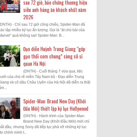
sau 72 giờ, bảo chứng thương hiệu
siêu anh hùng ăn khách nhất năm
2026
(DNTH) - Chỉ sau 72 giờ công chiếu, Spider-Man đã
xác lập nhiều kỷ lục ấn tượng. Gọi là “át chủ bài của
Marvel” quả không sai! Spider-Man: B...
Đạo diễn Huỳnh Trung Giang “góp
gạo thổi cơm chung” cùng cô sĩ
quan Hà Nội
(DNTH) - Cuối tháng 7 vừa qua, tiệc
cưới của chú rể miền Tây Nam bộ - Đạo diễn Trung
Giang và cô dâu Châu Uyên của Hà Nội đã diễn ra thật
ấm...
Spider-Man: Brand New Day (Khởi
Đầu Mới) thiết lập kỷ lục Hollywood
(DNTH) - Hành trình của Spider-Man:
Brand New Day (Khởi Đầu Mới) mới chỉ
bắt đầu, nhưng Sony đã tiếp tục phá vỡ những kỷ lục
do chính mình t...