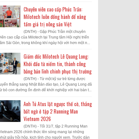
Chuyên viên cao cấp Phúc Trần:
Milotech luôn đồng hành để nâng
tầm giá trị nông sản Việt
(DNTH) - Gặp Phúc Trần một chuyên
viên cao cấp của Milotech tại Trung tâm Hội nghị triển
lãm Sài Gòn, trong không khí ngày hội với hơn một n...
Giám đốc Milotech Lê Quang Long:
Khởi đầu từ niềm tin, thành công
bằng bản lĩnh chinh phục thị trường
(DNTH) - Từ một kỹ sư trẻ từng được
tuyển thẳng sang Nhật Bản đào tạo, Lê Quang Long đã
từ bỏ con đường ổn định để khởi nghiệp với hai bàn t...
Anh Tú Atus lật ngược thế cờ, thắng
bất ngờ ở tập 2 Running Man
Vietnam 2026
(DNTH) - Tối 31/7, tập 2 Running Man
Vietnam 2026 chính thức lên sóng mang lại những
phút giây hồi hộp, kịch tính cho người xem. Trước dàn