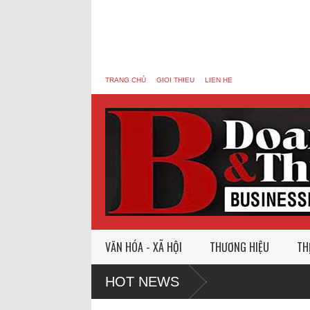
TRANG CHỦ
GIOI THIEU
LIEN HE
VĂN HÓA - XÃ HỘI
THƯƠNG HIỆU
TH
HOT NEWS