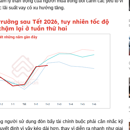
âm lý thận trọng của người mua trong bối cảnh các yếu tố vĩ
c lãi suất vay có xu hướng tăng.
ng người sử dụng đòn bẩy tài chính buộc phải cân nhắc kỹ
quyết định vì vậy kéo dài hơn, thay vì diễn ra nhanh như giai