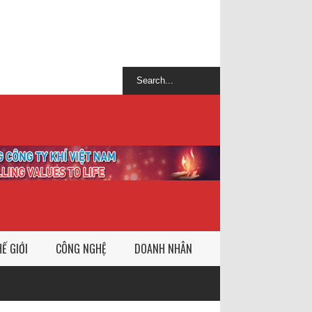
Ế GIỚI
CÔNG NGHỆ
DOANH NHÂN