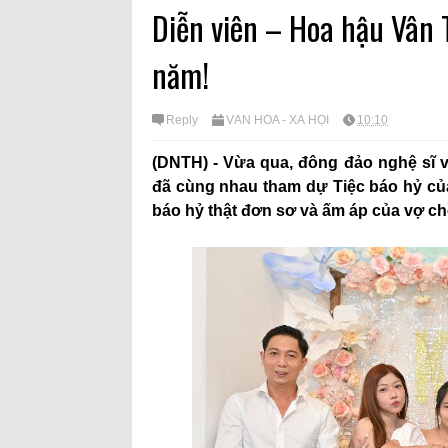
Diễn viên – Hoa hậu Vân
năm!
Reply
VĂN HÓA - XÃ HỘI
10:10
(DNTH) - Vừa qua, đông đảo nghệ sĩ 
đã cùng nhau tham dự Tiệc báo hỷ của
báo hỷ thật đơn sơ và ấm áp của vợ ch