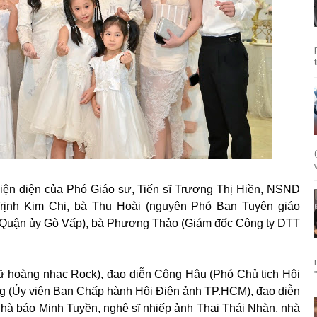
hiện diện của Phó Giáo sư, Tiến sĩ Trương Thị Hiền, NSND
ịnh Kim Chi, bà Thu Hoài (nguyên Phó Ban Tuyên giáo
 Quận ủy Gò Vấp), bà Phương Thảo (Giám đốc Công ty DTT
ữ hoàng nhạc Rock), đạo diễn Công Hậu (Phó Chủ tịch Hội
g (Ủy viên Ban Chấp hành Hội Điện ảnh TP.HCM), đạo diễn
hà báo Minh Tuyền, nghệ sĩ nhiếp ảnh Thai Thái Nhàn, nhà