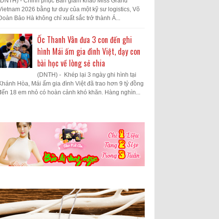
(DNTH) - Chinh phục Ban giám khảo Miss Grand
Vietnam 2026 bằng tư duy của một kỹ sư logistics, Võ
Đoàn Bảo Hà không chỉ xuất sắc trở thành Á...
Ốc Thanh Vân đưa 3 con đến ghi
hình Mái ấm gia đình Việt, dạy con
bài học về lòng sẻ chia
(DNTH) - Khép lại 3 ngày ghi hình tại
Khánh Hòa, Mái ấm gia đình Việt đã trao hơn 9 tỷ đồng
đến 18 em nhỏ có hoàn cảnh khó khăn. Hàng nghìn...