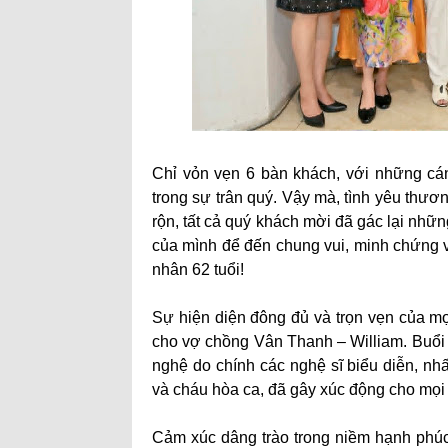
Chỉ vỏn vẹn 6 bàn khách, với những cán
trong sự trân quý. Vậy mà, tình yêu thư
rộn, tất cả quý khách mời đã gác lại nhữn
của mình để đến chung vui, minh chứng v
nhân 62 tuổi!
​Sự hiện diện đông đủ và trọn vẹn của m
cho vợ chồng Vân Thanh – William. Buổi 
nghệ do chính các nghệ sĩ biểu diễn, nh
và cháu hòa ca, đã gây xúc động cho mọ
​Cảm xúc dâng trào trong niềm hạnh phúc,