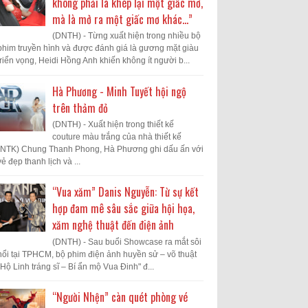
không phải là khép lại một giấc mơ,
mà là mở ra một giấc mơ khác...”
(DNTH) - Từng xuất hiện trong nhiều bộ
phim truyền hình và được đánh giá là gương mặt giàu
triển vọng, Heidi Hồng Anh khiến không ít người b...
Hà Phương - Minh Tuyết hội ngộ
trên thảm đỏ
(DNTH) - Xuất hiện trong thiết kế
couture màu trắng của nhà thiết kế
(NTK) Chung Thanh Phong, Hà Phương ghi dấu ấn với
vẻ đẹp thanh lịch và ...
“Vua xăm” Danis Nguyễn: Từ sự kết
hợp đam mê sâu sắc giữa hội họa,
xăm nghệ thuật đến điện ảnh
(DNTH) - Sau buổi Showcase ra mắt sôi
nổi tại TPHCM, bộ phim điện ảnh huyền sử – võ thuật
"Hộ Linh tráng sĩ – Bí ẩn mộ Vua Đinh" đ...
“Người Nhện” càn quét phòng vé