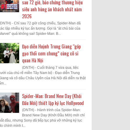
sau 72 giờ, bảo chứng thương hiệu
siêu anh hùng ăn khách nhất năm
2026
(DNTH) - Chỉ sau 72 giờ công chiếu, Spider-Man đã
xác lập nhiều kỷ lục ấn tượng. Gọi là “át chủ bài của
Marvel” quả không sai! Spider-Man: B...
Đạo diễn Huỳnh Trung Giang “góp
gạo thổi cơm chung” cùng cô sĩ
quan Hà Nội
(DNTH) - Cuối tháng 7 vừa qua, tiệc
cưới của chú rể miền Tây Nam bộ - Đạo diễn Trung
Giang và cô dâu Châu Uyên của Hà Nội đã diễn ra thật
ấm...
Spider-Man: Brand New Day (Khởi
Đầu Mới) thiết lập kỷ lục Hollywood
(DNTH) - Hành trình của Spider-Man:
Brand New Day (Khởi Đầu Mới) mới chỉ
bắt đầu, nhưng Sony đã tiếp tục phá vỡ những kỷ lục
do chính mình t...