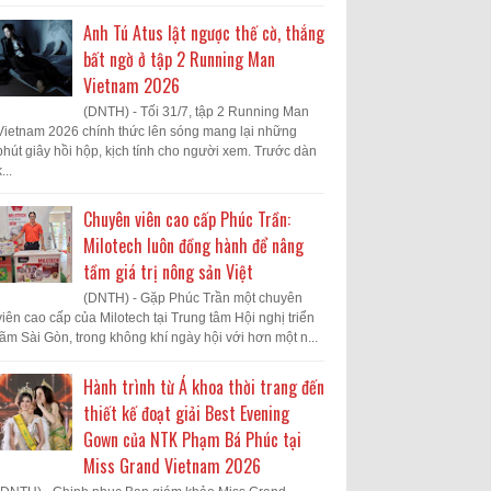
Anh Tú Atus lật ngược thế cờ, thắng
bất ngờ ở tập 2 Running Man
Vietnam 2026
(DNTH) - Tối 31/7, tập 2 Running Man
Vietnam 2026 chính thức lên sóng mang lại những
phút giây hồi hộp, kịch tính cho người xem. Trước dàn
...
Chuyên viên cao cấp Phúc Trần:
Milotech luôn đồng hành để nâng
tầm giá trị nông sản Việt
(DNTH) - Gặp Phúc Trần một chuyên
viên cao cấp của Milotech tại Trung tâm Hội nghị triển
lãm Sài Gòn, trong không khí ngày hội với hơn một n...
Hành trình từ Á khoa thời trang đến
thiết kế đoạt giải Best Evening
Gown của NTK Phạm Bá Phúc tại
Miss Grand Vietnam 2026