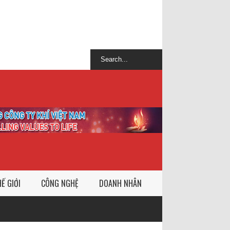
Ế GIỚI
CÔNG NGHỆ
DOANH NHÂN