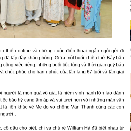
h thiệp online và những cuộc điện thoại ngắn ngủi gửi đi
ơng đã lấp đầy khán phòng. Giữa một buổi chiều thứ Bảy bận
g công việc riêng, những buổi tiệc tùng và thời gian quý báu
à chúc phúc cho hạnh phúc của tân lang 67 tuổi và tân giai
ọi người là món quà vô giá, là niềm vinh hạnh lớn lao dành
tiệc báo hỷ càng ấm áp và vui tươi hơn với những màn văn
ất là liên khúc về Mẹ do vợ chồng Vân Thanh cùng các con
i người…
 cô dâu cho biết, chị và chú rể William Hà đã biết nhau từ