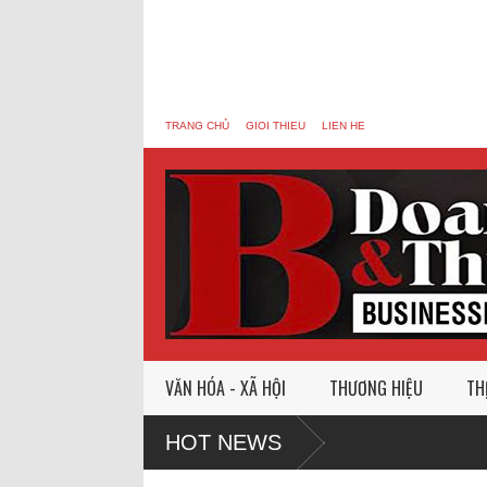
TRANG CHỦ
GIOI THIEU
LIEN HE
VĂN HÓA - XÃ HỘI
THƯƠNG HIỆU
TH
HOT NEWS