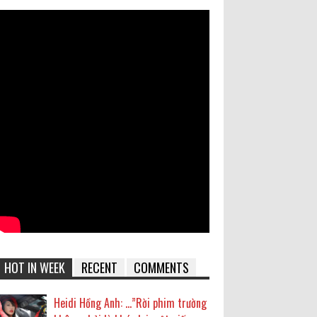
HOT IN WEEK
RECENT
COMMENTS
Heidi Hồng Anh: …”Rời phim trường