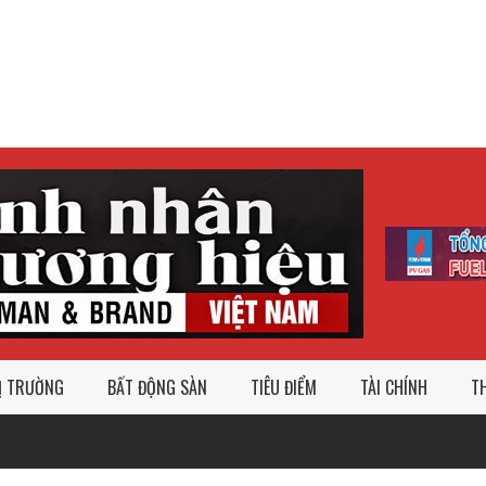
Ị TRƯỜNG
BẤT ĐỘNG SÀN
TIÊU ĐIỂM
TÀI CHÍNH
TH