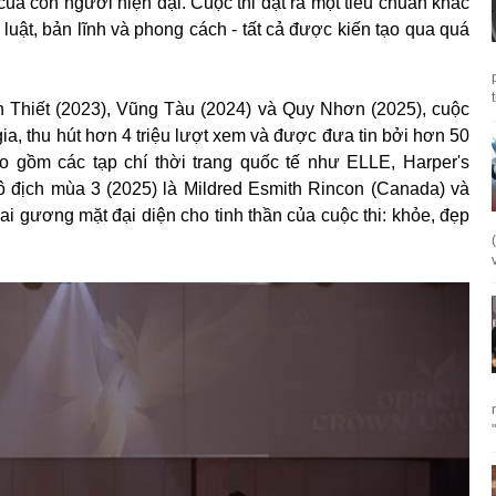
ủa con người hiện đại. Cuộc thi đặt ra một tiêu chuẩn khác
ỷ luật, bản lĩnh và phong cách - tất cả được kiến tạo qua quá
n Thiết (2023), Vũng Tàu (2024) và Quy Nhơn (2025), cuộc
 gia, thu hút hơn 4 triệu lượt xem và được đưa tin bởi hơn 50
o gồm các tạp chí thời trang quốc tế như ELLE, Harper's
 vô địch mùa 3 (2025) là Mildred Esmith Rincon (Canada) và
ai gương mặt đại diện cho tinh thần của cuộc thi: khỏe, đẹp