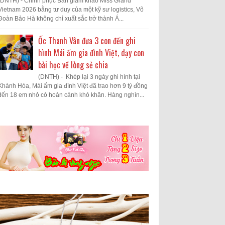
(DNTH) - Chinh phục Ban giám khảo Miss Grand
Vietnam 2026 bằng tư duy của một kỹ sư logistics, Võ
Đoàn Bảo Hà không chỉ xuất sắc trở thành Á...
Ốc Thanh Vân đưa 3 con đến ghi
hình Mái ấm gia đình Việt, dạy con
bài học về lòng sẻ chia
(DNTH) - Khép lại 3 ngày ghi hình tại
Khánh Hòa, Mái ấm gia đình Việt đã trao hơn 9 tỷ đồng
đến 18 em nhỏ có hoàn cảnh khó khăn. Hàng nghìn...