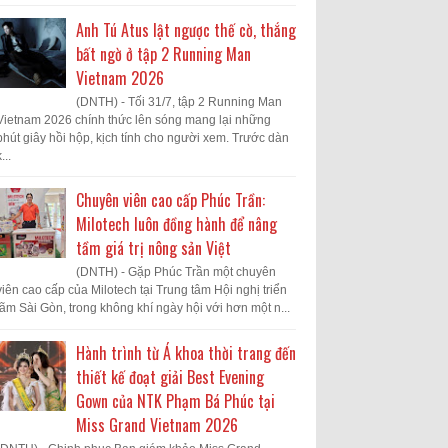
Anh Tú Atus lật ngược thế cờ, thắng
bất ngờ ở tập 2 Running Man
Vietnam 2026
(DNTH) - Tối 31/7, tập 2 Running Man
Vietnam 2026 chính thức lên sóng mang lại những
phút giây hồi hộp, kịch tính cho người xem. Trước dàn
...
Chuyên viên cao cấp Phúc Trần:
Milotech luôn đồng hành để nâng
tầm giá trị nông sản Việt
(DNTH) - Gặp Phúc Trần một chuyên
viên cao cấp của Milotech tại Trung tâm Hội nghị triển
lãm Sài Gòn, trong không khí ngày hội với hơn một n...
Hành trình từ Á khoa thời trang đến
thiết kế đoạt giải Best Evening
Gown của NTK Phạm Bá Phúc tại
Miss Grand Vietnam 2026