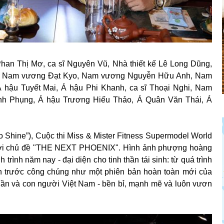
han Thị Mơ, ca sĩ Nguyên Vũ, Nhà thiết kế Lê Long Dũng,
n, Nam vương Đạt Kyo, Nam vương Nguyễn Hữu Anh, Nam
 hậu Tuyết Mai, Á hậu Phi Khanh, ca sĩ Thoại Nghi, Nam
h Phụng, Á hậu Trương Hiếu Thảo, Á Quân Văn Thái, Á
to Shine”), Cuộc thi Miss & Mister Fitness Supermodel World
 với chủ đề "THE NEXT PHOENIX". Hình ảnh phượng hoàng
rình năm nay - đại diện cho tinh thần tái sinh: từ quá trình
iện trước công chúng như một phiên bản hoàn toàn mới của
thần và con người Việt Nam - bền bỉ, mạnh mẽ và luôn vươn