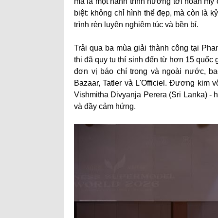
mà là một hành trình hướng tới hoàn mỹ c
biệt: không chỉ hình thể đẹp, mà còn là k
trình rèn luyện nghiêm túc và bền bỉ.
Trải qua ba mùa giải thành công tại Pha
thi đã quy tụ thí sinh đến từ hơn 15 quốc
đơn vị báo chí trong và ngoài nước, ba
Bazaar, Tatler và L'Officiel. Đương kim
Vishmitha Divyanja Perera (Sri Lanka) - h
và đầy cảm hứng.