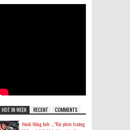
HOT IN WEEK
RECENT
COMMENTS
Heidi Hồng Anh: …”Rời phim trường