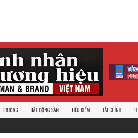
Ị TRƯỜNG
BẤT ĐỘNG SÀN
TIÊU ĐIỂM
TÀI CHÍNH
TH