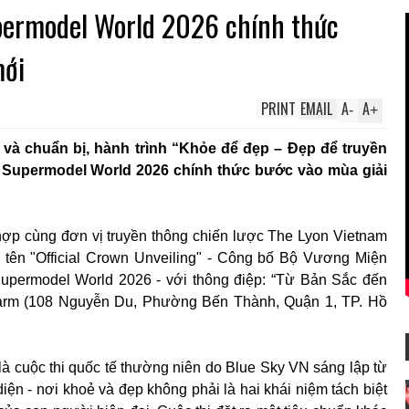
upermodel World 2026 chính thức
mới
PRINT
EMAIL
A
A
-
+
 và chuẩn bị, hành trình “Khỏe để đẹp – Đẹp để truyền
s Supermodel World 2026 chính thức bước vào mùa giải
hợp cùng đơn vị truyền thông chiến lược The Lyon Vietnam
 tên "Official Crown Unveiling" - Công bố Bộ Vương Miện
Supermodel World 2026 - với thông điệp: “Từ Bản Sắc đến
charm (108 Nguyễn Du, Phường Bến Thành, Quận 1, TP. Hồ
là cuộc thi quốc tế thường niên do Blue Sky VN sáng lập từ
iện - nơi khoẻ và đẹp không phải là hai khái niệm tách biệt