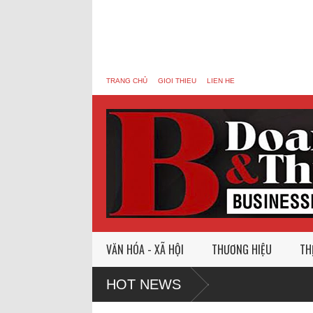
TRANG CHỦ
GIOI THIEU
LIEN HE
VĂN HÓA - XÃ HỘI
THƯƠNG HIỆU
TH
HOT NEWS