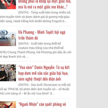
không phải là khép lại một giấc mơ,
mà là mở ra một giấc mơ khác...”
(DNTH) - Từng xuất hiện trong nhiều bộ
phim truyền hình và được đánh giá là gương mặt giàu
triển vọng, Heidi Hồng Anh khiến không ít người b...
Hà Phương - Minh Tuyết hội ngộ
trên thảm đỏ
(DNTH) - Xuất hiện trong thiết kế
couture màu trắng của nhà thiết kế
(NTK) Chung Thanh Phong, Hà Phương ghi dấu ấn với
vẻ đẹp thanh lịch và ...
“Vua xăm” Danis Nguyễn: Từ sự kết
hợp đam mê sâu sắc giữa hội họa,
xăm nghệ thuật đến điện ảnh
(DNTH) - Sau buổi Showcase ra mắt sôi
nổi tại TPHCM, bộ phim điện ảnh huyền sử – võ thuật
"Hộ Linh tráng sĩ – Bí ẩn mộ Vua Đinh" đ...
“Người Nhện” càn quét phòng vé