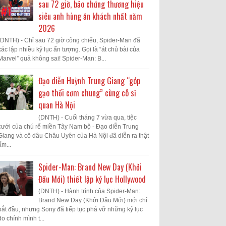
sau 72 giờ, bảo chứng thương hiệu
siêu anh hùng ăn khách nhất năm
2026
(DNTH) - Chỉ sau 72 giờ công chiếu, Spider-Man đã
xác lập nhiều kỷ lục ấn tượng. Gọi là “át chủ bài của
Marvel” quả không sai! Spider-Man: B...
Đạo diễn Huỳnh Trung Giang “góp
gạo thổi cơm chung” cùng cô sĩ
quan Hà Nội
(DNTH) - Cuối tháng 7 vừa qua, tiệc
cưới của chú rể miền Tây Nam bộ - Đạo diễn Trung
Giang và cô dâu Châu Uyên của Hà Nội đã diễn ra thật
ấm...
Spider-Man: Brand New Day (Khởi
Đầu Mới) thiết lập kỷ lục Hollywood
(DNTH) - Hành trình của Spider-Man:
Brand New Day (Khởi Đầu Mới) mới chỉ
bắt đầu, nhưng Sony đã tiếp tục phá vỡ những kỷ lục
do chính mình t...