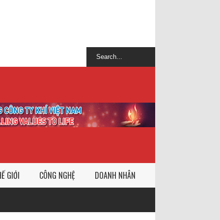
Ế GIỚI
CÔNG NGHỆ
DOANH NHÂN