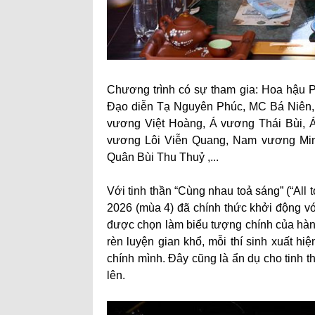
Chương trình có sự tham gia: Hoa hậu P
Đạo diễn Tạ Nguyên Phúc, MC Bá Niê
vương Việt Hoàng, Á vương Thái Bùi, Á
vương Lôi Viễn Quang, Nam vương Min
Quân Bùi Thu Thuỷ ,...
Với tinh thần “Cùng nhau toả sáng” (“All 
2026 (mùa 4) đã chính thức khởi động
được chọn làm biểu tượng chính của hành t
rèn luyện gian khổ, mỗi thí sinh xuất h
chính mình. Đây cũng là ẩn dụ cho tinh 
lên.