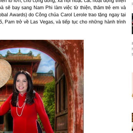
ến to lớn, cho cộng đồng, xã hội hoặc các hoạt động thiện
bà sẽ bay sang Nam Phi làm việc từ thiện, thăm trẻ em và
bal Awards) do Công chúa Carol Lerole trao tặng ngay tại
, Pam trở về Las Vegas, và tiếp tục cho những hành trình