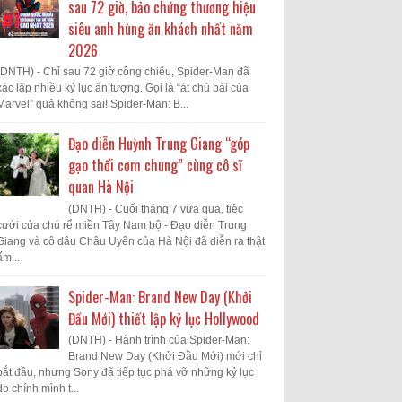
sau 72 giờ, bảo chứng thương hiệu
siêu anh hùng ăn khách nhất năm
2026
(DNTH) - Chỉ sau 72 giờ công chiếu, Spider-Man đã
xác lập nhiều kỷ lục ấn tượng. Gọi là “át chủ bài của
Marvel” quả không sai! Spider-Man: B...
Đạo diễn Huỳnh Trung Giang “góp
gạo thổi cơm chung” cùng cô sĩ
quan Hà Nội
(DNTH) - Cuối tháng 7 vừa qua, tiệc
cưới của chú rể miền Tây Nam bộ - Đạo diễn Trung
Giang và cô dâu Châu Uyên của Hà Nội đã diễn ra thật
ấm...
Spider-Man: Brand New Day (Khởi
Đầu Mới) thiết lập kỷ lục Hollywood
(DNTH) - Hành trình của Spider-Man:
Brand New Day (Khởi Đầu Mới) mới chỉ
bắt đầu, nhưng Sony đã tiếp tục phá vỡ những kỷ lục
do chính mình t...