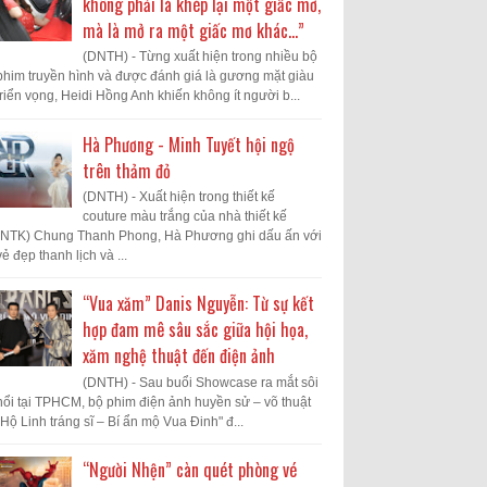
không phải là khép lại một giấc mơ,
mà là mở ra một giấc mơ khác...”
(DNTH) - Từng xuất hiện trong nhiều bộ
phim truyền hình và được đánh giá là gương mặt giàu
triển vọng, Heidi Hồng Anh khiến không ít người b...
Hà Phương - Minh Tuyết hội ngộ
trên thảm đỏ
(DNTH) - Xuất hiện trong thiết kế
couture màu trắng của nhà thiết kế
(NTK) Chung Thanh Phong, Hà Phương ghi dấu ấn với
vẻ đẹp thanh lịch và ...
“Vua xăm” Danis Nguyễn: Từ sự kết
hợp đam mê sâu sắc giữa hội họa,
xăm nghệ thuật đến điện ảnh
(DNTH) - Sau buổi Showcase ra mắt sôi
nổi tại TPHCM, bộ phim điện ảnh huyền sử – võ thuật
"Hộ Linh tráng sĩ – Bí ẩn mộ Vua Đinh" đ...
“Người Nhện” càn quét phòng vé