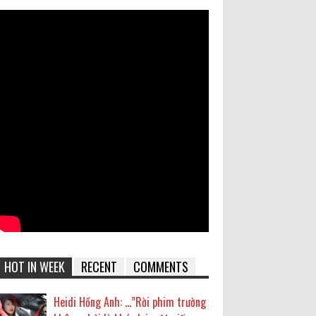
HOT IN WEEK
RECENT
COMMENTS
Heidi Hồng Anh: …”Rời phim trường