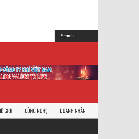
Ế GIỚI
CÔNG NGHỆ
DOANH NHÂN