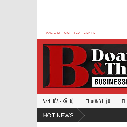
TRANG CHỦ
GIOI THIEU
LIEN HE
VĂN HÓA - XÃ HỘI
THƯƠNG HIỆU
TH
HOT NEWS