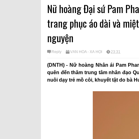
Nữ hoàng Đại sứ Pam Phan
trang phục áo dài và miệ
nguyện
Reply
VĂN HÓA - XÃ HỘI
23:31
(DNTH) - Nữ hoàng Nhân ái Pam Pha
quên đến thăm trung tâm nhân đạo Qu
nuôi dạy trẻ mồ côi, khuyết tật do bà