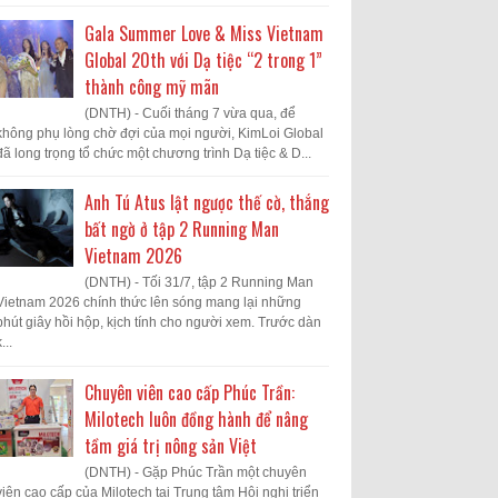
Gala Summer Love & Miss Vietnam
Global 20th với Dạ tiệc “2 trong 1”
thành công mỹ mãn
(DNTH) - Cuối tháng 7 vừa qua, để
không phụ lòng chờ đợi của mọi người, KimLoi Global
đã long trọng tổ chức một chương trình Dạ tiệc & D...
Anh Tú Atus lật ngược thế cờ, thắng
bất ngờ ở tập 2 Running Man
Vietnam 2026
(DNTH) - Tối 31/7, tập 2 Running Man
Vietnam 2026 chính thức lên sóng mang lại những
phút giây hồi hộp, kịch tính cho người xem. Trước dàn
...
Chuyên viên cao cấp Phúc Trần:
Milotech luôn đồng hành để nâng
tầm giá trị nông sản Việt
(DNTH) - Gặp Phúc Trần một chuyên
viên cao cấp của Milotech tại Trung tâm Hội nghị triển