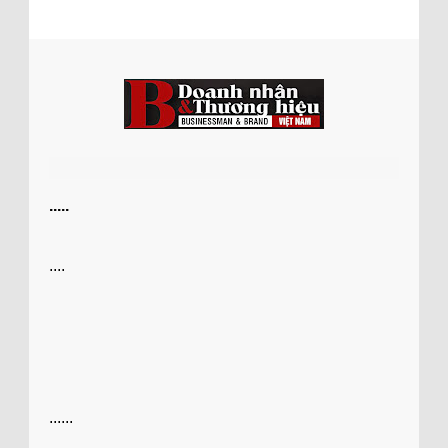
.....
....
......