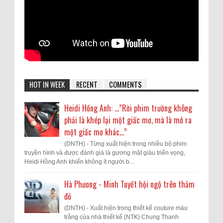
HOT IN WEEK
RECENT
COMMENTS
Heidi Hồng Anh: …”Rời phim trường không
phải là khép lại một giấc mơ, mà là mở ra
một giấc mơ khác...”
(DNTH) - Từng xuất hiện trong nhiều bộ phim
truyền hình và được đánh giá là gương mặt giàu triển vọng,
Heidi Hồng Anh khiến không ít người b...
Hà Phương - Minh Tuyết hội ngộ trên thảm
đỏ
(DNTH) - Xuất hiện trong thiết kế couture màu
trắng của nhà thiết kế (NTK) Chung Thanh