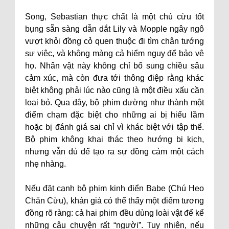
Song, Sebastian thực chất là một chú cừu tốt
bụng sẵn sàng dẫn dắt Lily và Mopple ngây ngô
vượt khỏi đồng cỏ quen thuộc đi tìm chân tướng
sự việc, và không màng cả hiểm nguy để bảo vệ
họ. Nhân vật này không chỉ bổ sung chiều sâu
cảm xúc, mà còn đưa tới thông điệp rằng khác
biệt không phải lúc nào cũng là một điều xấu cần
loại bỏ. Qua đây, bộ phim dường như thành một
điểm chạm đặc biệt cho những ai bị hiểu lầm
hoặc bị đánh giá sai chỉ vì khác biệt với tập thể.
Bộ phim không khai thác theo hướng bi kịch,
nhưng vẫn đủ để tạo ra sự đồng cảm một cách
nhẹ nhàng.
Nếu đặt cạnh bộ phim kinh điển Babe (Chú Heo
Chăn Cừu), khán giả có thể thấy một điểm tương
đồng rõ ràng: cả hai phim đều dùng loài vật để kể
những câu chuyện rất “người”. Tuy nhiên, nếu