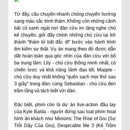
Từ đây, câu chuyện nhanh chóng chuyển hướng
sang màu sắc trinh thám. Không còn những cảnh
bãi cỏ xanh ngát nơi đàn cừu im lặng nghe chủ
kể chuyện, giờ đây chính những chú cừu lại trở
thành “thám tử bất đắc dĩ” bước vào hành trình
tìm kiếm sự thật. Vụ án mạng theo đó được dẫn
dắt hoàn toàn qua góc nhìn của đàn cừu với bộ
ba trung tâm: Lily - chú cừu thông minh nhất, có
chiến lược và khả năng lãnh đạo tốt; Mopple -
chú cừu duy nhất không “quên sạch mọi thứ sau
3 giây” trong đàn; cùng Sebastian - chú cừu đen
trầm lắng và tách biệt với đàn.
Đặc biệt, phim còn là dự án live-action đầu tay
của Kyle Balda - người đứng sau loạt phim hoạt
hình ăn khách như Minions: The Rise of Gru (Sự
Trỗi Dậy Của Gru), Despicable Me 3 (Kẻ Trộm