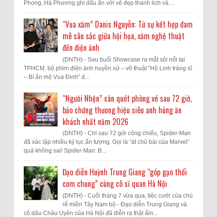
Phong, Hà Phương ghi dấu ấn với vẻ đẹp thanh lịch và ...
“Vua xăm” Danis Nguyễn: Từ sự kết hợp đam
mê sâu sắc giữa hội họa, xăm nghệ thuật
đến điện ảnh
(DNTH) - Sau buổi Showcase ra mắt sôi nổi tại
TPHCM, bộ phim điện ảnh huyền sử – võ thuật "Hộ Linh tráng sĩ
– Bí ẩn mộ Vua Đinh" đ...
“Người Nhện” càn quét phòng vé sau 72 giờ,
bảo chứng thương hiệu siêu anh hùng ăn
khách nhất năm 2026
(DNTH) - Chỉ sau 72 giờ công chiếu, Spider-Man
đã xác lập nhiều kỷ lục ấn tượng. Gọi là “át chủ bài của Marvel”
quả không sai! Spider-Man: B...
Đạo diễn Huỳnh Trung Giang “góp gạo thổi
cơm chung” cùng cô sĩ quan Hà Nội
(DNTH) - Cuối tháng 7 vừa qua, tiệc cưới của chú
rể miền Tây Nam bộ - Đạo diễn Trung Giang và
cô dâu Châu Uyên của Hà Nội đã diễn ra thật ấm...