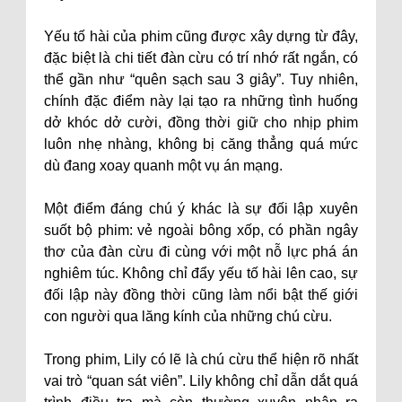
Yếu tố hài của phim cũng được xây dựng từ đây,
đặc biệt là chi tiết đàn cừu có trí nhớ rất ngắn, có
thể gần như “quên sạch sau 3 giây”. Tuy nhiên,
chính đặc điểm này lại tạo ra những tình huống
dở khóc dở cười, đồng thời giữ cho nhịp phim
luôn nhẹ nhàng, không bị căng thẳng quá mức
dù đang xoay quanh một vụ án mạng.
Một điểm đáng chú ý khác là sự đối lập xuyên
suốt bộ phim: vẻ ngoài bông xốp, có phần ngây
thơ của đàn cừu đi cùng với một nỗ lực phá án
nghiêm túc. Không chỉ đẩy yếu tố hài lên cao, sự
đối lập này đồng thời cũng làm nổi bật thế giới
con người qua lăng kính của những chú cừu.
Trong phim, Lily có lẽ là chú cừu thể hiện rõ nhất
vai trò “quan sát viên”. Lily không chỉ dẫn dắt quá