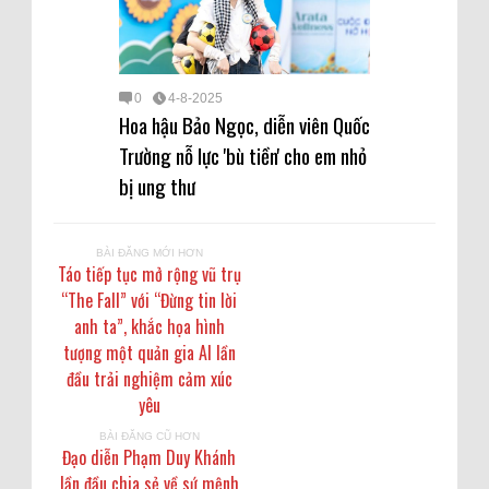
0
4-8-2025
Hoa hậu Bảo Ngọc, diễn viên Quốc
Trường nỗ lực 'bù tiền' cho em nhỏ
bị ung thư
BÀI ĐĂNG MỚI HƠN
Táo tiếp tục mở rộng vũ trụ
“The Fall” với “Đừng tin lời
anh ta”, khắc họa hình
tượng một quản gia AI lần
đầu trải nghiệm cảm xúc
yêu
BÀI ĐĂNG CŨ HƠN
Đạo diễn Phạm Duy Khánh
lần đầu chia sẻ về sứ mệnh