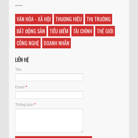
......
VĂN HÓA - XÃ HỘI
THƯƠNG HIỆU
THỊ TRƯỜNG
BẤT ĐỘNG SÀN
TIÊU ĐIỂM
TÀI CHÍNH
THẾ GIỚI
CÔNG NGHỆ
DOANH NHÂN
LIÊN HỆ
Tên
Email
*
Thông báo
*