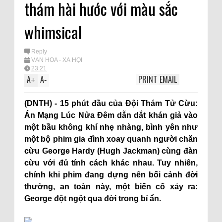
thám hài hước với màu sắc
whimsical
Reply
VĂN HÓA - XÃ HỘI
23:21
A
A
PRINT
EMAIL
+
-
(DNTH) - 15 phút đầu của Đội Thám Tử Cừu:
Án Mạng Lúc Nửa Đêm dẫn dắt khán giả vào
một bầu không khí nhẹ nhàng, bình yên như
một bộ phim gia đình xoay quanh người chăn
cừu George Hardy (Hugh Jackman) cùng đàn
cừu với đủ tính cách khác nhau. Tuy nhiên,
chính khi phim đang dựng nên bối cảnh đời
thường, an toàn này, một biến cố xảy ra:
George đột ngột qua đời trong bí ẩn.