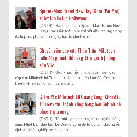
Spider-Man: Brand New Day (Khởi Đầu Mới)
thiết lập kỷ lục Hollywood
(DNTH) - Hành trình của Spider-Man: Brand New
Day (Khởi Đầu Mới) mới chỉ bắt đầu, nhưng Sony
đã tiếp tục phá vỡ những kỷ lục do chính mình t...
Chuyên viên cao cấp Phúc Trần: Milotech
luôn đồng hành để nâng tầm giá trị nông
sản Việt
(DNTH) - Gặp Phúc Trần một chuyên viên cao
cấp của Milotech tại Trung tâm Hội nghị triển lãm Sài Gòn, trong
không khí ngày hội với hơn một n...
Giám đốc Milotech Lê Quang Long: Khởi đầu
từ niềm tin, thành công bằng bản lĩnh chinh
phục thị trường
(DNTH) - Từ một kỹ sư trẻ từng được tuyển thẳng
sang Nhật Bản đào tạo, Lê Quang Long đã từ bỏ con đường ổn
định để khởi nghiệp với hai bàn t...