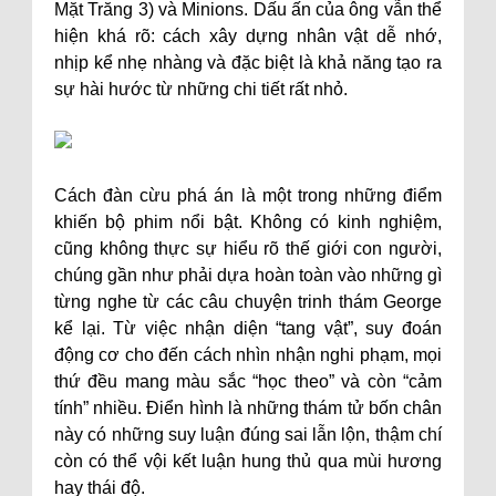
Mặt Trăng 3) và Minions. Dấu ấn của ông vẫn thể
hiện khá rõ: cách xây dựng nhân vật dễ nhớ,
nhịp kể nhẹ nhàng và đặc biệt là khả năng tạo ra
sự hài hước từ những chi tiết rất nhỏ.
Cách đàn cừu phá án là một trong những điểm
khiến bộ phim nổi bật. Không có kinh nghiệm,
cũng không thực sự hiểu rõ thế giới con người,
chúng gần như phải dựa hoàn toàn vào những gì
từng nghe từ các câu chuyện trinh thám George
kể lại. Từ việc nhận diện “tang vật”, suy đoán
động cơ cho đến cách nhìn nhận nghi phạm, mọi
thứ đều mang màu sắc “học theo” và còn “cảm
tính” nhiều. Điển hình là những thám tử bốn chân
này có những suy luận đúng sai lẫn lộn, thậm chí
còn có thể vội kết luận hung thủ qua mùi hương
hay thái độ.