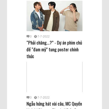
0
7-7-2022
“Phải chăng…?” - Dự án phim chủ
đề “đam mỹ” tung poster chính
thức
0
7-7-2022
Ngẫu hứng hát vài câu, MC Quyền