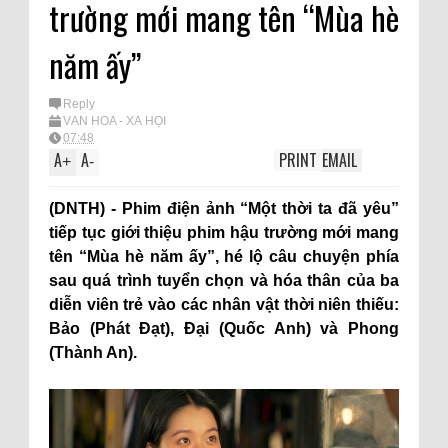
trường mới mang tên “Mùa hè
năm ấy”
Reply
VĂN HÓA - XÃ HỘI
07:48
A
A
PRINT
EMAIL
+
-
(DNTH) - Phim điện ảnh “Một thời ta đã yêu”
tiếp tục giới thiệu phim hậu trường mới mang
tên “Mùa hè năm ấy”, hé lộ câu chuyện phía
sau quá trình tuyển chọn và hóa thân của ba
diễn viên trẻ vào các nhân vật thời niên thiếu:
Bảo (Phát Đạt), Đại (Quốc Anh) và Phong
(Thành An).