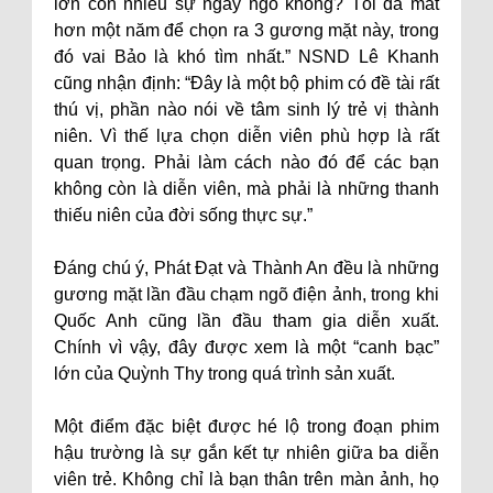
lớn còn nhiều sự ngây ngô không? Tôi đã mất
hơn một năm để chọn ra 3 gương mặt này, trong
đó vai Bảo là khó tìm nhất.” NSND Lê Khanh
cũng nhận định: “Đây là một bộ phim có đề tài rất
thú vị, phần nào nói về tâm sinh lý trẻ vị thành
niên. Vì thế lựa chọn diễn viên phù hợp là rất
quan trọng. Phải làm cách nào đó để các bạn
không còn là diễn viên, mà phải là những thanh
thiếu niên của đời sống thực sự.”
Đáng chú ý, Phát Đạt và Thành An đều là những
gương mặt lần đầu chạm ngõ điện ảnh, trong khi
Quốc Anh cũng lần đầu tham gia diễn xuất.
Chính vì vậy, đây được xem là một “canh bạc”
lớn của Quỳnh Thy trong quá trình sản xuất.
Một điểm đặc biệt được hé lộ trong đoạn phim
hậu trường là sự gắn kết tự nhiên giữa ba diễn
viên trẻ. Không chỉ là bạn thân trên màn ảnh, họ