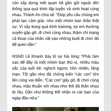
còn xây dựng mối quan hệ gần gũi ngoài đời
thông qua quá trình tập luyện và sinh hoạt cùng
nhau. Thành An chia sẻ: “Ekip yêu cầu chúng em
phải tạo cảm giác như một nhóm bạn thân thật
sự. Vì vậy trong quá trình training, tụi em thường
xuyên gặp gỡ, đi chơi cùng nhau, thậm chí mang
cả thoại của nhân vật vào những buổi đi chơi đó
để quen dần.”
NSND Lê Khanh bày tỏ sự hài lòng: “Phải làm
sao để đây là một nhóm bạn thú vị, nhiều màu
sắc của tuổi trẻ: nghịch ngợm, hồn nhiên, lãng
mạn. Tôi gần như đã chứng kiến “các con” lớn
lên cùng vai diễn. “Các con” gây gổ, đi chơi cùng
nhau, mâu thuẫn với nhau như thể đã thân nhau
từ lâu. Gần như không thể nhận ra các bạn của
ngày đầu nữa.”