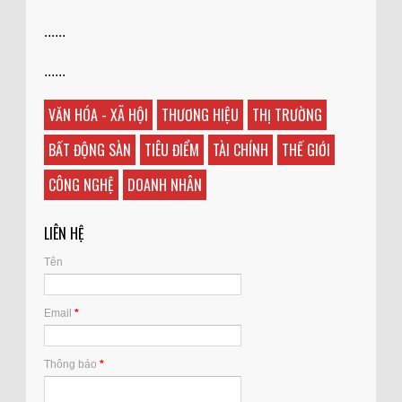
......
......
VĂN HÓA - XÃ HỘI
THƯƠNG HIỆU
THỊ TRƯỜNG
BẤT ĐỘNG SÀN
TIÊU ĐIỂM
TÀI CHÍNH
THẾ GIỚI
CÔNG NGHỆ
DOANH NHÂN
LIÊN HỆ
Tên
Email
*
Thông báo
*