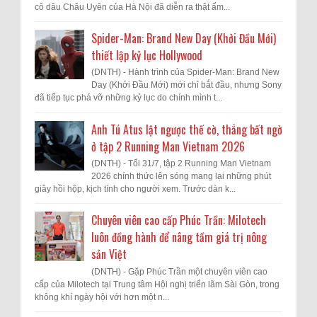
cô dâu Châu Uyên của Hà Nội đã diễn ra thật ấm...
Spider-Man: Brand New Day (Khởi Đầu Mới)
thiết lập kỷ lục Hollywood
(DNTH) - Hành trình của Spider-Man: Brand New
Day (Khởi Đầu Mới) mới chỉ bắt đầu, nhưng Sony
đã tiếp tục phá vỡ những kỷ lục do chính mình t...
Anh Tú Atus lật ngược thế cờ, thắng bất ngờ
ở tập 2 Running Man Vietnam 2026
(DNTH) - Tối 31/7, tập 2 Running Man Vietnam
2026 chính thức lên sóng mang lại những phút
giây hồi hộp, kịch tính cho người xem. Trước dàn k...
Chuyên viên cao cấp Phúc Trần: Milotech
luôn đồng hành để nâng tầm giá trị nông
sản Việt
(DNTH) - Gặp Phúc Trần một chuyên viên cao
cấp của Milotech tại Trung tâm Hội nghị triển lãm Sài Gòn, trong
không khí ngày hội với hơn một n...