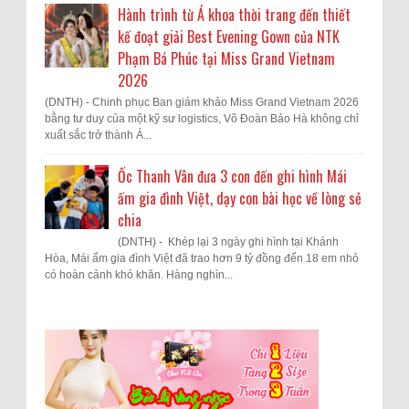
Hành trình từ Á khoa thời trang đến thiết
kế đoạt giải Best Evening Gown của NTK
Phạm Bá Phúc tại Miss Grand Vietnam
2026
(DNTH) - Chinh phục Ban giám khảo Miss Grand Vietnam 2026
bằng tư duy của một kỹ sư logistics, Võ Đoàn Bảo Hà không chỉ
xuất sắc trở thành Á...
Ốc Thanh Vân đưa 3 con đến ghi hình Mái
ấm gia đình Việt, dạy con bài học về lòng sẻ
chia
(DNTH) - Khép lại 3 ngày ghi hình tại Khánh
Hòa, Mái ấm gia đình Việt đã trao hơn 9 tỷ đồng đến 18 em nhỏ
có hoàn cảnh khó khăn. Hàng nghìn...