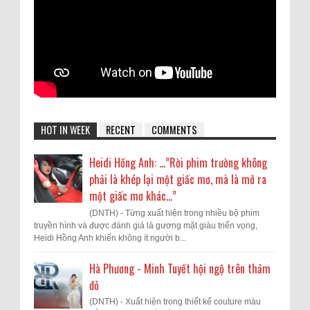
HOT IN WEEK
RECENT
COMMENTS
Heidi Hồng Anh: …”Rời phim trường không
phải là khép lại một giấc mơ, mà là mở ra
một giấc mơ khác...”
(DNTH) - Từng xuất hiện trong nhiều bộ phim
truyền hình và được đánh giá là gương mặt giàu triển vọng,
Heidi Hồng Anh khiến không ít người b...
Hà Phương - Minh Tuyết hội ngộ trên thảm
đỏ
(DNTH) - Xuất hiện trong thiết kế couture màu