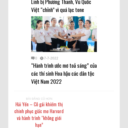
Linh bị Phương Thanh, Vũ Quốc
Việt “chỉnh” vì quá lạc tone
0
7-7-2022
“Hành trình ước mơ toả sáng” của
các thí sinh Hoa hậu các dân tộc
Việt Nam 2022
BÀI ĐĂNG CŨ HƠN
Hải Yến – Cô gái khiếm thị
chinh phục giấc mơ Harvard
và hành trình “không giới
hạn”