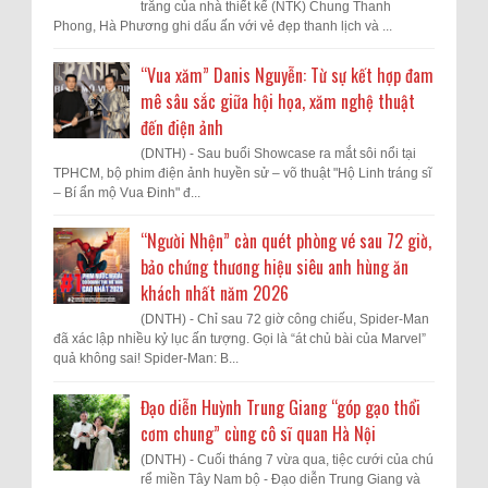
trắng của nhà thiết kế (NTK) Chung Thanh
Phong, Hà Phương ghi dấu ấn với vẻ đẹp thanh lịch và ...
“Vua xăm” Danis Nguyễn: Từ sự kết hợp đam
mê sâu sắc giữa hội họa, xăm nghệ thuật
đến điện ảnh
(DNTH) - Sau buổi Showcase ra mắt sôi nổi tại
TPHCM, bộ phim điện ảnh huyền sử – võ thuật "Hộ Linh tráng sĩ
– Bí ẩn mộ Vua Đinh" đ...
“Người Nhện” càn quét phòng vé sau 72 giờ,
bảo chứng thương hiệu siêu anh hùng ăn
khách nhất năm 2026
(DNTH) - Chỉ sau 72 giờ công chiếu, Spider-Man
đã xác lập nhiều kỷ lục ấn tượng. Gọi là “át chủ bài của Marvel”
quả không sai! Spider-Man: B...
Đạo diễn Huỳnh Trung Giang “góp gạo thổi
cơm chung” cùng cô sĩ quan Hà Nội
(DNTH) - Cuối tháng 7 vừa qua, tiệc cưới của chú
rể miền Tây Nam bộ - Đạo diễn Trung Giang và