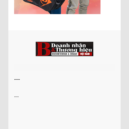
.....
....