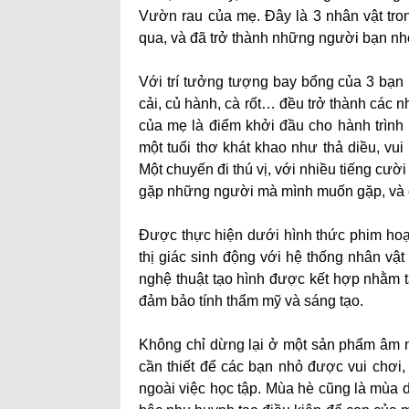
Vườn rau của mẹ. Đây là 3 nhân vật tron
qua, và đã trở thành những người bạn nhỏ 
Với trí tưởng tượng bay bổng của 3 bạn 
cải, củ hành, cà rốt… đều trở thành các 
của mẹ là điểm khởi đầu cho hành trình 
một tuổi thơ khát khao như thả diều, vui
Một chuyến đi thú vị, với nhiều tiếng c
gặp những người mà mình muốn gặp, và cù
Được thực hiện dưới hình thức phim ho
thị giác sinh động với hệ thống nhân vật
nghệ thuật tạo hình được kết hợp nhằm t
đảm bảo tính thẩm mỹ và sáng tạo.
Không chỉ dừng lại ở một sản phẩm âm nh
cần thiết để các bạn nhỏ được vui chơ
ngoài việc học tập. Mùa hè cũng là mùa d