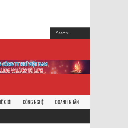
Ế GIỚI
CÔNG NGHỆ
DOANH NHÂN