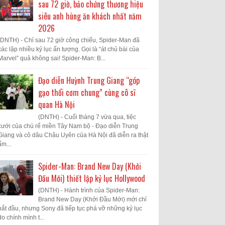
sau 72 giờ, bảo chứng thương hiệu
siêu anh hùng ăn khách nhất năm
2026
(DNTH) - Chỉ sau 72 giờ công chiếu, Spider-Man đã
xác lập nhiều kỷ lục ấn tượng. Gọi là “át chủ bài của
Marvel” quả không sai! Spider-Man: B...
Đạo diễn Huỳnh Trung Giang “góp
gạo thổi cơm chung” cùng cô sĩ
quan Hà Nội
(DNTH) - Cuối tháng 7 vừa qua, tiệc
cưới của chú rể miền Tây Nam bộ - Đạo diễn Trung
Giang và cô dâu Châu Uyên của Hà Nội đã diễn ra thật
ấm...
Spider-Man: Brand New Day (Khởi
Đầu Mới) thiết lập kỷ lục Hollywood
(DNTH) - Hành trình của Spider-Man:
Brand New Day (Khởi Đầu Mới) mới chỉ
bắt đầu, nhưng Sony đã tiếp tục phá vỡ những kỷ lục
do chính mình t...