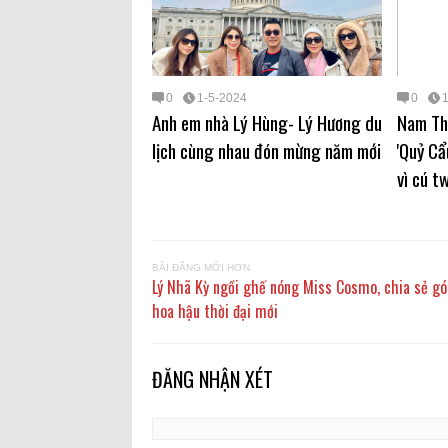
0
1-5-2024
0
Anh em nhà Lý Hùng- Lý Hương du
Nam Thư
lịch cùng nhau đón mừng năm mới
'Quỷ Cẩ
vì cú t
BÀI ĐĂNG MỚI HƠN
Lý Nhã Kỳ ngồi ghế nóng Miss Cosmo, chia sẻ gó
hoa hậu thời đại mới
ĐĂNG NHẬN XÉT