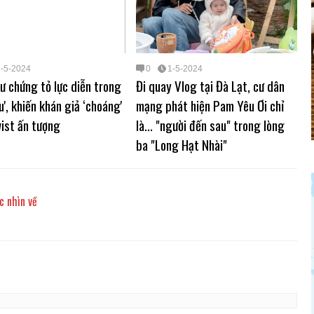
1-5-2024
0
1-5-2024
 chứng tỏ lực diễn trong
Đi quay Vlog tại Đà Lạt, cư dân
u', khiến khán giả ‘choáng'
mạng phát hiện Pam Yêu Ơi chỉ
wist ấn tượng
là... "người đến sau" trong lòng
ba "Long Hạt Nhài"
c nhìn về