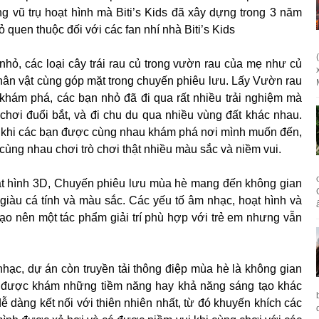
g vũ trụ hoạt hình mà Biti’s Kids đã xây dựng trong 3 năm
quen thuộc đối với các fan nhí nhà Biti’s Kids
nhỏ, các loại cây trái rau củ trong vườn rau của mẹ như củ
nhân vật cùng góp mặt trong chuyến phiêu lưu. Lấy Vườn rau
khám phá, các bạn nhỏ đã đi qua rất nhiều trải nghiệm mà
 chơi đuổi bắt, và đi chu du qua nhiều vùng đất khác nhau.
ười khi các bạn được cùng nhau khám phá nơi mình muốn đến,
ng nhau chơi trò chơi thật nhiều màu sắc và niềm vui.
ạt hình 3D, Chuyến phiêu lưu mùa hè mang đến không gian
 giàu cá tính và màu sắc. Các yếu tố âm nhạc, hoạt hình và
ạo nên một tác phẩm giải trí phù hợp với trẻ em nhưng vẫn
ạc, dự án còn truyền tải thông điệp mùa hè là không gian
i, được khám những tiềm năng hay khả năng sáng tạo khác
ễ dàng kết nối với thiên nhiên nhất, từ đó khuyến khích các