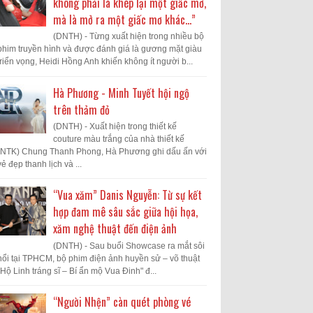
không phải là khép lại một giấc mơ,
mà là mở ra một giấc mơ khác...”
(DNTH) - Từng xuất hiện trong nhiều bộ
phim truyền hình và được đánh giá là gương mặt giàu
triển vọng, Heidi Hồng Anh khiến không ít người b...
Hà Phương - Minh Tuyết hội ngộ
trên thảm đỏ
(DNTH) - Xuất hiện trong thiết kế
couture màu trắng của nhà thiết kế
(NTK) Chung Thanh Phong, Hà Phương ghi dấu ấn với
vẻ đẹp thanh lịch và ...
“Vua xăm” Danis Nguyễn: Từ sự kết
hợp đam mê sâu sắc giữa hội họa,
xăm nghệ thuật đến điện ảnh
(DNTH) - Sau buổi Showcase ra mắt sôi
nổi tại TPHCM, bộ phim điện ảnh huyền sử – võ thuật
"Hộ Linh tráng sĩ – Bí ẩn mộ Vua Đinh" đ...
“Người Nhện” càn quét phòng vé