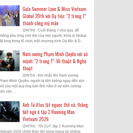
Gala Summer Love & Miss Vietnam
Global 20th với Dạ tiệc “2 trong 1”
thành công mỹ mãn
(DNTH) - Cuối tháng 7 vừa qua, để
không phụ lòng chờ đợi của mọi người, KimLoi Global
đã long trọng tổ chức một chương trình Dạ tiệc & D...
Nam vương Phạm Minh Quyền với sứ
mệnh “2 trong 1”: Võ thuật & Nghệ
thuật
(DNTH) - Khi nhắc tên Nam vương
Phạm Minh Quyền, người ta liên tưởng ngay đến sức
hút của một quý ông bản lĩnh nằm ở sự kiên cường
trên sàn ...
Anh Tú Atus lật ngược thế cờ, thắng
bất ngờ ở tập 2 Running Man
Vietnam 2026
(DNTH) - Tối 31/7, tập 2 Running Man
Vietnam 2026 chính thức lên sóng mang lại những