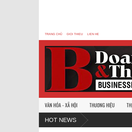
TRANG CHỦ
GIOI THIEU
LIEN HE
VĂN HÓA - XÃ HỘI
THƯƠNG HIỆU
TH
t
HOT NEWS