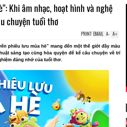
”: Khi âm nhạc, hoạt hình và nghệ
âu chuyện tuổi thơ
PRINT
EMAIL
A
A
-
+
yến phiêu lưu mùa hè” mang đến một thế giới đầy màu
thuật sáng tạo cùng hòa quyện để kể câu chuyện về trí
ghiệm đáng nhớ của tuổi thơ.