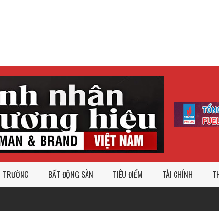
Ị TRƯỜNG
BẤT ĐỘNG SÀN
TIÊU ĐIỂM
TÀI CHÍNH
TH