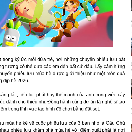
t trong ký ức mỗi đứa trẻ, nơi những chuyến phiêu lưu bắt
ưởng tượng có thể đưa các em đến bất cứ đâu. Lấy cảm hứng
Chuyến phiêu lưu mùa hè được giới thiệu như một món quà
g dịp hè 2026.
g tác, tiếp tục phát huy thế mạnh của anh trong việc xây
úc dành cho thiếu nhi. Đồng hành cùng dự án là nghệ sĩ tạo
m trong lĩnh vực tạo hình đồ chơi bằng đất sét.
ưu mùa hè kể về cuộc phiêu lưu của 3 bạn nhỏ là Gấu Chú
nhau phiêu lưu khám phá mùa hè với điểm xuất phát là nơi