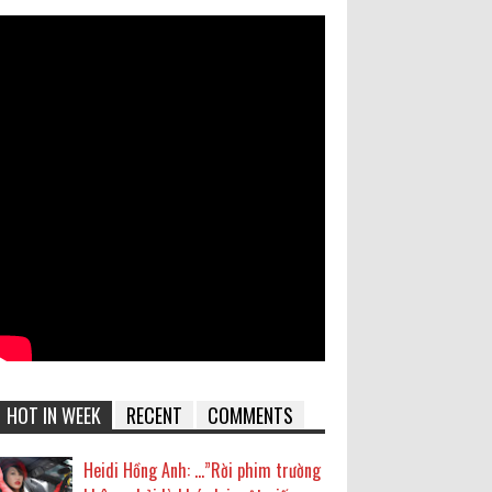
HOT IN WEEK
RECENT
COMMENTS
Heidi Hồng Anh: …”Rời phim trường