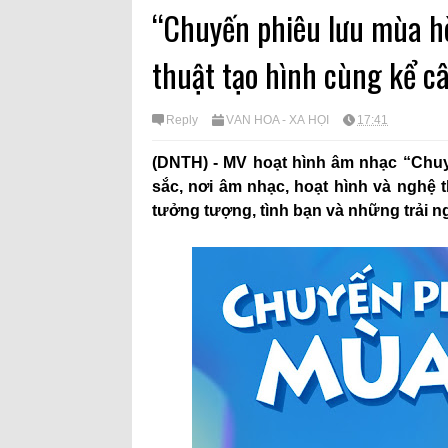
“Chuyến phiêu lưu mùa hè
thuật tạo hình cùng kể c
Reply
VĂN HÓA - XÃ HỘI
17:41
(DNTH) - MV hoạt hình âm nhạc “Chu
sắc, nơi âm nhạc, hoạt hình và nghệ 
tưởng tượng, tình bạn và những trải n