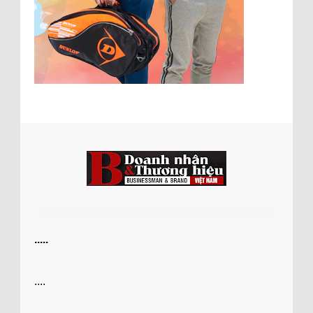
.....
....