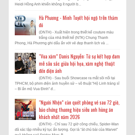
Heidi Hồng Anh khiến không ít người b...
Hà Phương - Minh Tuyết hội ngộ trên thảm
đỏ
(DNTH) - Xuất hiện trong thiết kế couture màu
trắng của nhà thiết kế (NTK) Chung Thanh
Phong, Hà Phương ghi dấu ấn với vẻ đẹp thanh lịch và ...
“Vua xăm” Danis Nguyễn: Từ sự kết hợp đam
mê sâu sắc giữa hội họa, xăm nghệ thuật
đến điện ảnh
(DNTH) - Sau buổi Showcase ra mắt sôi nổi tại
TPHCM, bộ phim điện ảnh huyền sử – võ thuật "Hộ Linh tráng sĩ
– Bí ẩn mộ Vua Đinh" đ...
“Người Nhện” càn quét phòng vé sau 72 giờ,
bảo chứng thương hiệu siêu anh hùng ăn
khách nhất năm 2026
(DNTH) - Chỉ sau 72 giờ công chiếu, Spider-Man
đã xác lập nhiều kỷ lục ấn tượng. Gọi là “át chủ bài của Marvel”
quả không sai! Spider-Man: B...