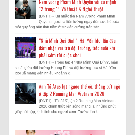
Nam vương Phạm Minh Quyền với sứ mệnh
“2 trong 1”: Võ thuật & Nghệ thuật
(DNTH) - Khi nhắc tên Nam vương Phạm Minh
Quyền, người ta liên tưởng ngay đến sức hút của
một quý ông bản lĩnh nằm ở sự kiên cường trên sàn ...
“Nhà Mình Quá Đỉnh”: Hải Yến Idol lần đầu
đảm nhận vai trò đội trưởng, tiếc nuối khi
phải sớm rời cuộc chơi
(DNTH) - Trong tập 4 “Nhà Mình Quá Đỉnh”, màn
so tài giữa đội trưởng Hoàng Phi và đội trưởng - ca sĩ Hải Yến
Idol đã mang đến nhiều khoảnh k...
Anh Tú Atus lật ngược thế cờ, thắng bất ngờ
ở tập 2 Running Man Vietnam 2026
(DNTH) - Tối 31/7, tập 2 Running Man Vietnam
2026 chính thức lên sóng mang lại những phút
giây hồi hộp, kịch tính cho người xem. Trước dàn k...