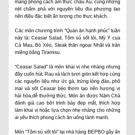
mang phong cách ẩm thực châu Âu, cùng những
nét chấm phá với nguyên liệu địa phương tạo
nên điều đặc biệt ấn tượng cho thực khách.
Các món chương trình “Quán ăn hạnh phúc” tuần
này là: Ceasar Salad, Tôm sú sốt tỏi, Mỳ Ý cua
Cà Mau, Bò Xèo, Steak thăn ngoại Nhật và trán
miệng bằng Tiramisu.
“Ceasar Salad” là món khai vị nhẹ nhàng nhưng
đầy cuốn hút. Rau xà lách tươi giòn kết hợp cùng
các nguyên liệu như ức gà, trứng lòng đào, phô
mai và sốt Ceasar béo thơm tạo nên hương vị
hài hòa,dễ thưởng thức. Món ăn được Năm Chà
đánh giá cao bởi trình bày đẹp mắt, thích hợp
làm khai vị hoặc lựa chọn nhẹ nhàng cho những
ai yêu thích phong cách ăn uống lành mạnh.
Món “Tôm sú sốt tỏi” tại nhà hàng BEPBO gây ấn