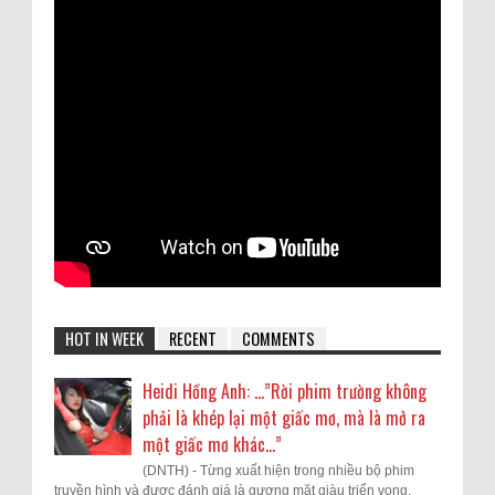
HOT IN WEEK
RECENT
COMMENTS
Heidi Hồng Anh: …”Rời phim trường không
phải là khép lại một giấc mơ, mà là mở ra
một giấc mơ khác...”
(DNTH) - Từng xuất hiện trong nhiều bộ phim
truyền hình và được đánh giá là gương mặt giàu triển vọng,