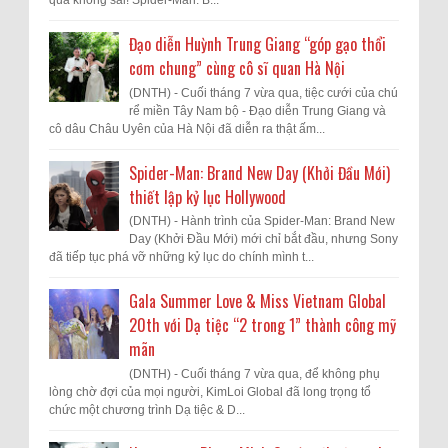
Đạo diễn Huỳnh Trung Giang “góp gạo thổi
cơm chung” cùng cô sĩ quan Hà Nội
(DNTH) - Cuối tháng 7 vừa qua, tiệc cưới của chú
rể miền Tây Nam bộ - Đạo diễn Trung Giang và
cô dâu Châu Uyên của Hà Nội đã diễn ra thật ấm...
Spider-Man: Brand New Day (Khởi Đầu Mới)
thiết lập kỷ lục Hollywood
(DNTH) - Hành trình của Spider-Man: Brand New
Day (Khởi Đầu Mới) mới chỉ bắt đầu, nhưng Sony
đã tiếp tục phá vỡ những kỷ lục do chính mình t...
Gala Summer Love & Miss Vietnam Global
20th với Dạ tiệc “2 trong 1” thành công mỹ
mãn
(DNTH) - Cuối tháng 7 vừa qua, để không phụ
lòng chờ đợi của mọi người, KimLoi Global đã long trọng tổ
chức một chương trình Dạ tiệc & D...