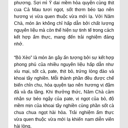
phương. Sợi mì Ý dai mềm hòa quyện cùng thịt
cua Cà Mau tươi ngọt, sốt thơm béo tạo nên
hương vị vừa quen thuộc vừa mới lạ. Với Năm
Chà, món ăn không chỉ hấp dẫn bởi chất lượng
nguyên liệu mà còn thể hiện sự tinh tế trong cách
kết hợp ẩm thực, mang đến trải nghiệm đáng
nhớ.
“Bò Xèo” là món ăn gây ấn tượng bởi sự kết hợp
phong phú của nhiều nguyên liệu hấp dẫn như
xíu mại, sốt cà, pate, thịt bò, trứng lòng đào và
khoai tây nghiền. Mỗi thành phần đều được chế
biến chỉn chu, hòa quyện tạo nên hương vị đậm
đà và đa tầng. Khi thưởng thức, Năm Chà cảm
nhận sự béo ngậy của pate, vị ngọt của bò, độ
mềm mịn của khoai tây nghiền cùng phần sốt cà
chua chua ngọt hài hòa. Trải nghiệm ẩm thực
vừa quen thuộc vừa mới lạ khiến nam diễn viên
hài lòng.