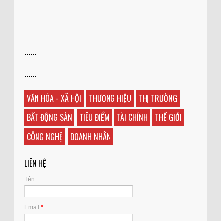
......
......
VĂN HÓA - XÃ HỘI
THƯƠNG HIỆU
THỊ TRƯỜNG
BẤT ĐỘNG SÀN
TIÊU ĐIỂM
TÀI CHÍNH
THẾ GIỚI
CÔNG NGHỆ
DOANH NHÂN
LIÊN HỆ
Tên
Email
*