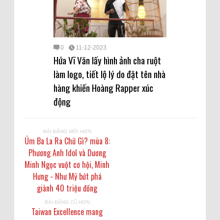
0
11-12-2023
Hứa Vĩ Văn lấy hình ảnh cha ruột
làm logo, tiết lộ lý do đặt tên nhà
hàng khiến Hoàng Rapper xúc
động
BÀI ĐĂNG MỚI HƠN
Úm Ba La Ra Chữ Gì? mùa 8:
Phương Anh Idol và Dương
Minh Ngọc vuột cơ hội, Minh
Hưng - Như Mỹ bứt phá
giành 40 triệu đồng
BÀI ĐĂNG CŨ HƠN
Taiwan Excellence mang