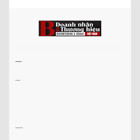
.....
....
......