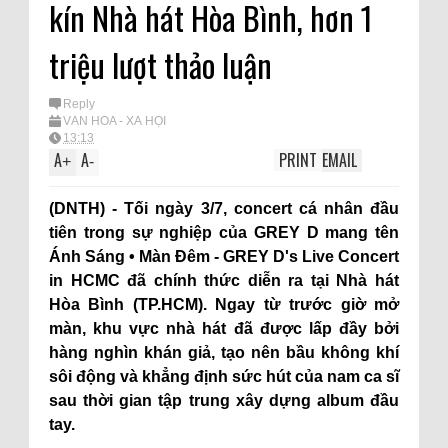
kín Nhà hát Hòa Bình, hơn 1
triệu lượt thảo luận
Reply
VĂN HÓA - XÃ HỘI
13:13
A
A
PRINT
EMAIL
+
-
(DNTH) - Tối ngày 3/7, concert cá nhân đầu
tiên trong sự nghiệp của GREY D mang tên
Ánh Sáng • Màn Đêm - GREY D's Live Concert
in HCMC đã chính thức diễn ra tại Nhà hát
Hòa Bình (TP.HCM). Ngay từ trước giờ mở
màn, khu vực nhà hát đã được lấp đầy bởi
hàng nghìn khán giả, tạo nên bầu không khí
sôi động và khẳng định sức hút của nam ca sĩ
sau thời gian tập trung xây dựng album đầu
tay.