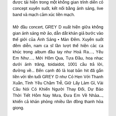
được tái hiện trong một không gian trình diễn có
concept xuyên suốt, kết nối bằng ánh sáng, live
band và mạch cảm xúc liền mạch.
Mở đầu concert, GREY D xuất hiện giữa không
gian ánh sáng mờ ảo, dẫn dắt khán giả bước vào
thế giới của Ánh Sáng • Màn Đêm. Xuyên suốt
đêm diễn, nam ca sĩ lần lượt thể hiện các ca
khúc trong album đầu tay như Hoá Ra…, Yêu
Em Như…, Mới Hôm Qua, Tựa Đầu, hoạ nhạc
dưới ánh trăng, toidaidot, 1001 câu trả lời,
đường về... Bên cạnh đó là loạt bản hit đã gắn
liền với tên tuổi GREY D như Có Hẹn Với Thanh
Xuân, Tình Yêu Chậm Trễ, Giữ Lấy Làm Gì, Vài
Câu Nói Có Khiến Người Thay Đổi, Dự Báo
Thời Tiết Hôm Nay Mưa, Đưa Em Về Nhàa...,
khiến cả khán phòng nhiều lần đồng thanh hòa
giọng.