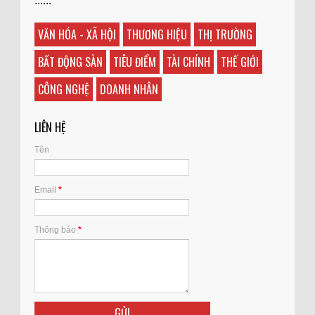
......
VĂN HÓA - XÃ HỘI
THƯƠNG HIỆU
THỊ TRƯỜNG
BẤT ĐỘNG SÀN
TIÊU ĐIỂM
TÀI CHÍNH
THẾ GIỚI
CÔNG NGHỆ
DOANH NHÂN
LIÊN HỆ
Tên
Email
*
Thông báo
*