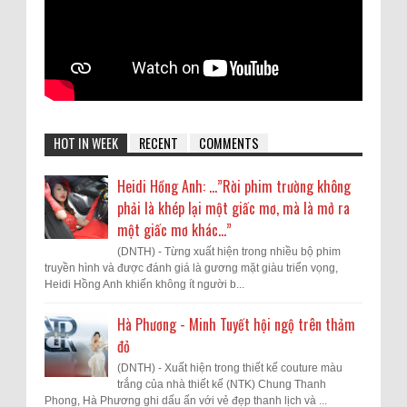
HOT IN WEEK
RECENT
COMMENTS
Heidi Hồng Anh: …”Rời phim trường không
phải là khép lại một giấc mơ, mà là mở ra
một giấc mơ khác...”
(DNTH) - Từng xuất hiện trong nhiều bộ phim
truyền hình và được đánh giá là gương mặt giàu triển vọng,
Heidi Hồng Anh khiến không ít người b...
Hà Phương - Minh Tuyết hội ngộ trên thảm
đỏ
(DNTH) - Xuất hiện trong thiết kế couture màu
trắng của nhà thiết kế (NTK) Chung Thanh
Phong, Hà Phương ghi dấu ấn với vẻ đẹp thanh lịch và ...