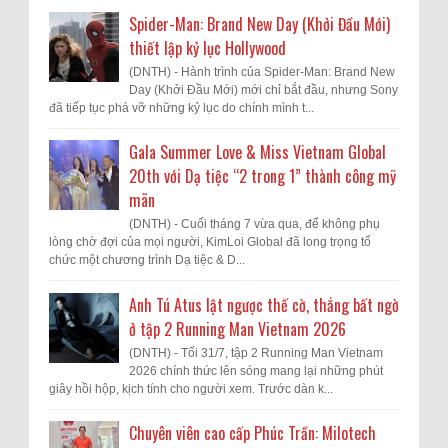
Spider-Man: Brand New Day (Khởi Đầu Mới)
thiết lập kỷ lục Hollywood
(DNTH) - Hành trình của Spider-Man: Brand New
Day (Khởi Đầu Mới) mới chỉ bắt đầu, nhưng Sony
đã tiếp tục phá vỡ những kỷ lục do chính mình t...
Gala Summer Love & Miss Vietnam Global
20th với Dạ tiệc “2 trong 1” thành công mỹ
mãn
(DNTH) - Cuối tháng 7 vừa qua, để không phụ
lòng chờ đợi của mọi người, KimLoi Global đã long trọng tổ
chức một chương trình Dạ tiệc & D...
Anh Tú Atus lật ngược thế cờ, thắng bất ngờ
ở tập 2 Running Man Vietnam 2026
(DNTH) - Tối 31/7, tập 2 Running Man Vietnam
2026 chính thức lên sóng mang lại những phút
giây hồi hộp, kịch tính cho người xem. Trước dàn k...
Chuyên viên cao cấp Phúc Trần: Milotech