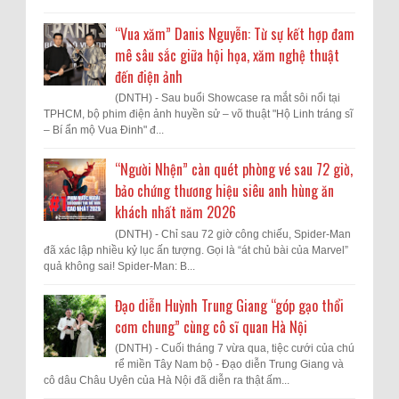
“Vua xăm” Danis Nguyễn: Từ sự kết hợp đam
mê sâu sắc giữa hội họa, xăm nghệ thuật
đến điện ảnh
(DNTH) - Sau buổi Showcase ra mắt sôi nổi tại
TPHCM, bộ phim điện ảnh huyền sử – võ thuật "Hộ Linh tráng sĩ
– Bí ẩn mộ Vua Đinh" đ...
“Người Nhện” càn quét phòng vé sau 72 giờ,
bảo chứng thương hiệu siêu anh hùng ăn
khách nhất năm 2026
(DNTH) - Chỉ sau 72 giờ công chiếu, Spider-Man
đã xác lập nhiều kỷ lục ấn tượng. Gọi là “át chủ bài của Marvel”
quả không sai! Spider-Man: B...
Đạo diễn Huỳnh Trung Giang “góp gạo thổi
cơm chung” cùng cô sĩ quan Hà Nội
(DNTH) - Cuối tháng 7 vừa qua, tiệc cưới của chú
rể miền Tây Nam bộ - Đạo diễn Trung Giang và
cô dâu Châu Uyên của Hà Nội đã diễn ra thật ấm...