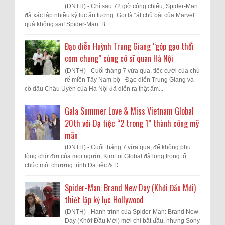
(DNTH) - Chỉ sau 72 giờ công chiếu, Spider-Man
đã xác lập nhiều kỷ lục ấn tượng. Gọi là “át chủ bài của Marvel”
quả không sai! Spider-Man: B...
Đạo diễn Huỳnh Trung Giang “góp gạo thổi
cơm chung” cùng cô sĩ quan Hà Nội
(DNTH) - Cuối tháng 7 vừa qua, tiệc cưới của chú
rể miền Tây Nam bộ - Đạo diễn Trung Giang và
cô dâu Châu Uyên của Hà Nội đã diễn ra thật ấm...
Gala Summer Love & Miss Vietnam Global
20th với Dạ tiệc “2 trong 1” thành công mỹ
mãn
(DNTH) - Cuối tháng 7 vừa qua, để không phụ
lòng chờ đợi của mọi người, KimLoi Global đã long trọng tổ
chức một chương trình Dạ tiệc & D...
Spider-Man: Brand New Day (Khởi Đầu Mới)
thiết lập kỷ lục Hollywood
(DNTH) - Hành trình của Spider-Man: Brand New
Day (Khởi Đầu Mới) mới chỉ bắt đầu, nhưng Sony