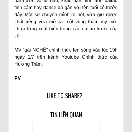
hài hước và tự hào, khác hẳn hình ảnh ballad
tình cảm hay dance đã gắn với tên tuổi cô trước
đây. Một sự chuyển mình rõ nét, vừa giữ được
chất riêng vừa mở ra một vùng thẩm mỹ mới
chưa từng xuất hiện trong các dự án trước của
cô.
MV “gái NGHỆ” chính thức lên sóng vào lúc 19h
ngày 1/7 trên kênh Youtube Chính thức của
Hương Tràm.
PV
LIKE TO SHARE?
TIN LIÊN QUAN