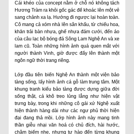
Cái khéo của concept nằm ở chỗ nó không tách
Hương Tràm ra khỏi gốc gác để khoác lên một vẻ
sang chảnh xa lạ. Hướng đi ngược lại hoàn toàn.
Cô mang cả xóm nhà lên sân khấu, từ chiếu hoa,
khăn trải bàn nhựa, ghế nhựa đám cưới, đến áo
của câu lạc bộ bóng đá Sông Lam Nghệ An và xe
lam cũ. Toàn những hình ảnh quá quen mắt với
người thành Vinh, giờ được đẩy lên thành một
ngôn ngữ thời trang riêng.
Lớp đầu tiên biến Nghệ An thành một viện bảo
tàng sống, lấy hình ảnh cá gỗ làm trung tâm. Một
khung tranh kiểu bảo tàng được dựng giữa đời
sống thật, cá khô treo lủng lẳng như hiện vật
trưng bày, trong khi những cô gái xứ Nghệ xuất
hiện thành hàng dài như các ngư phủ thời hiện
đại đang thả mồi. Lớp hình ảnh này mang tinh
thần giễu nhại văn hoá có chủ đích, hài hước,
châm biếm nhẹ, nhưng tự hào đến từng khung