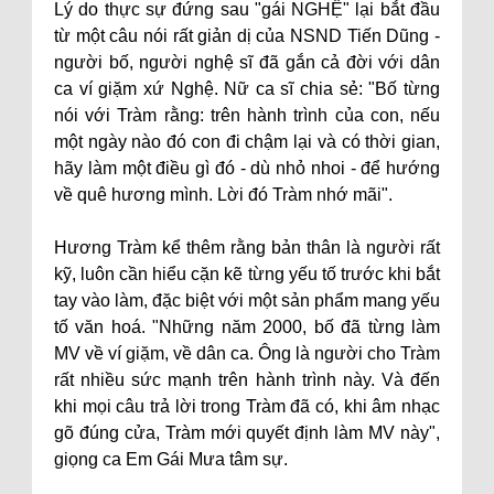
Lý do thực sự đứng sau "gái NGHỆ" lại bắt đầu
từ một câu nói rất giản dị của NSND Tiến Dũng -
người bố, người nghệ sĩ đã gắn cả đời với dân
ca ví giặm xứ Nghệ. Nữ ca sĩ chia sẻ: "Bố từng
nói với Tràm rằng: trên hành trình của con, nếu
một ngày nào đó con đi chậm lại và có thời gian,
hãy làm một điều gì đó - dù nhỏ nhoi - để hướng
về quê hương mình. Lời đó Tràm nhớ mãi".
Hương Tràm kể thêm rằng bản thân là người rất
kỹ, luôn cần hiểu cặn kẽ từng yếu tố trước khi bắt
tay vào làm, đặc biệt với một sản phẩm mang yếu
tố văn hoá. "Những năm 2000, bố đã từng làm
MV về ví giặm, về dân ca. Ông là người cho Tràm
rất nhiều sức mạnh trên hành trình này. Và đến
khi mọi câu trả lời trong Tràm đã có, khi âm nhạc
gõ đúng cửa, Tràm mới quyết định làm MV này",
giọng ca Em Gái Mưa tâm sự.