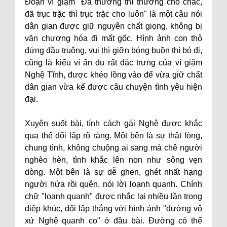
Đoạn ví giặm "Đã thương thì thương cho chắc,
đã trục trặc thì trục trặc cho luôn" là một câu nói
dân gian được giữ nguyên chất giọng, không bị
văn chương hóa đi mất gốc. Hình ảnh con thỏ
đứng đầu truông, vui thì giỡn bóng buồn thì bỏ đi,
cũng là kiểu ví ẩn dụ rất đặc trưng của ví giặm
Nghệ Tĩnh, được khéo lồng vào để vừa giữ chất
dân gian vừa kể được câu chuyện tình yêu hiện
đại.
Xuyên suốt bài, tính cách gái Nghệ được khắc
qua thế đối lập rõ ràng. Một bên là sự thật lòng,
chung tình, không chuộng ai sang mà chê người
nghèo hèn, tình khắc lên non như sông vẹn
dòng. Một bên là sự dễ ghen, ghét nhất hạng
người hứa rồi quên, nói lời loanh quanh. Chính
chữ "loanh quanh" được nhắc lại nhiều lần trong
điệp khúc, đối lập thẳng với hình ảnh "đường vô
xứ Nghệ quanh co" ở đầu bài. Đường có thể