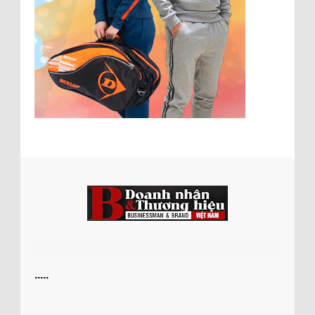
.....