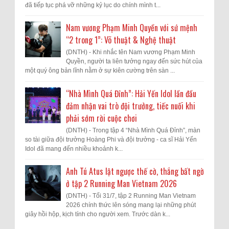
đã tiếp tục phá vỡ những kỷ lục do chính mình t...
Nam vương Phạm Minh Quyền với sứ mệnh
“2 trong 1”: Võ thuật & Nghệ thuật
(DNTH) - Khi nhắc tên Nam vương Phạm Minh
Quyền, người ta liên tưởng ngay đến sức hút của
một quý ông bản lĩnh nằm ở sự kiên cường trên sàn ...
“Nhà Mình Quá Đỉnh”: Hải Yến Idol lần đầu
đảm nhận vai trò đội trưởng, tiếc nuối khi
phải sớm rời cuộc chơi
(DNTH) - Trong tập 4 “Nhà Mình Quá Đỉnh”, màn
so tài giữa đội trưởng Hoàng Phi và đội trưởng - ca sĩ Hải Yến
Idol đã mang đến nhiều khoảnh k...
Anh Tú Atus lật ngược thế cờ, thắng bất ngờ
ở tập 2 Running Man Vietnam 2026
(DNTH) - Tối 31/7, tập 2 Running Man Vietnam
2026 chính thức lên sóng mang lại những phút
giây hồi hộp, kịch tính cho người xem. Trước dàn k...