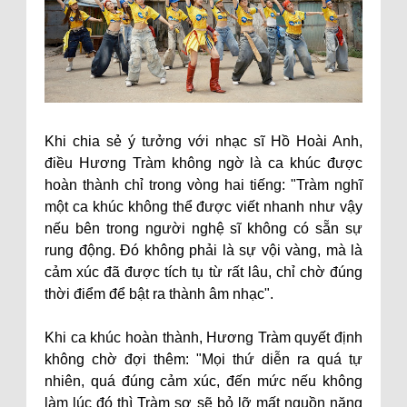
Khi chia sẻ ý tưởng với nhạc sĩ Hồ Hoài Anh,
điều Hương Tràm không ngờ là ca khúc được
hoàn thành chỉ trong vòng hai tiếng: "Tràm nghĩ
một ca khúc không thể được viết nhanh như vậy
nếu bên trong người nghệ sĩ không có sẵn sự
rung động. Đó không phải là sự vội vàng, mà là
cảm xúc đã được tích tụ từ rất lâu, chỉ chờ đúng
thời điểm để bật ra thành âm nhạc".
Khi ca khúc hoàn thành, Hương Tràm quyết định
không chờ đợi thêm: "Mọi thứ diễn ra quá tự
nhiên, quá đúng cảm xúc, đến mức nếu không
làm lúc đó thì Tràm sợ sẽ bỏ lỡ mất nguồn năng