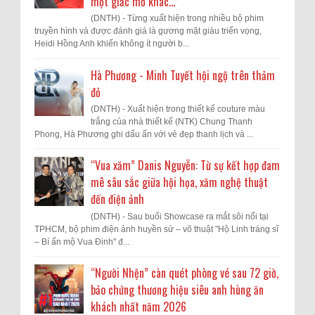
một giấc mơ khác...”
(DNTH) - Từng xuất hiện trong nhiều bộ phim
truyền hình và được đánh giá là gương mặt giàu triển vọng,
Heidi Hồng Anh khiến không ít người b...
Hà Phương - Minh Tuyết hội ngộ trên thảm
đỏ
(DNTH) - Xuất hiện trong thiết kế couture màu
trắng của nhà thiết kế (NTK) Chung Thanh
Phong, Hà Phương ghi dấu ấn với vẻ đẹp thanh lịch và ...
“Vua xăm” Danis Nguyễn: Từ sự kết hợp đam
mê sâu sắc giữa hội họa, xăm nghệ thuật
đến điện ảnh
(DNTH) - Sau buổi Showcase ra mắt sôi nổi tại
TPHCM, bộ phim điện ảnh huyền sử – võ thuật "Hộ Linh tráng sĩ
– Bí ẩn mộ Vua Đinh" đ...
“Người Nhện” càn quét phòng vé sau 72 giờ,
bảo chứng thương hiệu siêu anh hùng ăn
khách nhất năm 2026