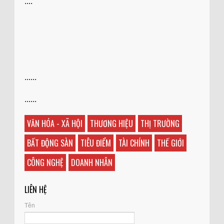
....
......
......
VĂN HÓA - XÃ HỘI
THƯƠNG HIỆU
THỊ TRƯỜNG
BẤT ĐỘNG SÀN
TIÊU ĐIỂM
TÀI CHÍNH
THẾ GIỚI
CÔNG NGHỆ
DOANH NHÂN
LIÊN HỆ
Tên