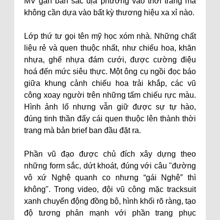
MV gắn bản sắc địa phương vào thời trang mà
không cần dựa vào bất kỳ thương hiệu xa xỉ nào.
Lớp thứ tư gọi tên mỹ học xóm nhà. Những chất
liệu rẻ và quen thuộc nhất, như chiếu hoa, khăn
nhựa, ghế nhựa đám cưới, được cường điệu
hoá đến mức siêu thực. Một ông cụ ngồi đọc báo
giữa khung cảnh chiếu hoa trải khắp, các vũ
công xoay người trên những tấm chiếu rực màu.
Hình ảnh lố nhưng vẫn giữ được sự tự hào,
đúng tinh thần đẩy cái quen thuộc lên thành thời
trang mà bản brief ban đầu đặt ra.
Phần vũ đạo được chủ đích xây dựng theo
những form sắc, dứt khoát, đúng với câu "đường
vô xứ Nghệ quanh co nhưng “gái Nghệ” thì
không". Trong video, đội vũ công mặc tracksuit
xanh chuyển động đồng bộ, hình khối rõ ràng, tạo
độ tương phản mạnh với phần trang phục