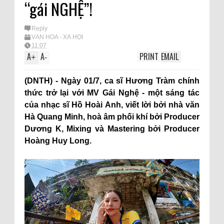
“gái NGHỆ”!
Reply
VĂN HÓA - XÃ HỘI
11:07
A
A
PRINT
EMAIL
+
-
(DNTH) - Ngày 01/7, ca sĩ Hương Tràm chính
thức trở lại với MV Gái Nghệ - một sáng tác
của nhạc sĩ Hồ Hoài Anh, viết lời bởi nhà văn
Hà Quang Minh, hoà âm phối khí bởi Producer
Dương K, Mixing và Mastering bởi Producer
Hoàng Huy Long.