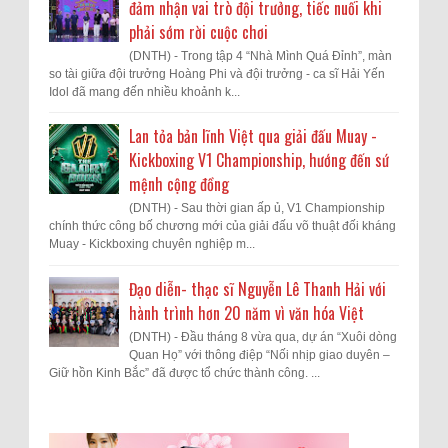
đảm nhận vai trò đội trưởng, tiếc nuối khi
phải sớm rời cuộc chơi
(DNTH) - Trong tập 4 “Nhà Mình Quá Đỉnh”, màn
so tài giữa đội trưởng Hoàng Phi và đội trưởng - ca sĩ Hải Yến
Idol đã mang đến nhiều khoảnh k...
Lan tỏa bản lĩnh Việt qua giải đấu Muay -
Kickboxing V1 Championship, hướng đến sứ
mệnh cộng đồng
(DNTH) - Sau thời gian ấp ủ, V1 Championship
chính thức công bố chương mới của giải đấu võ thuật đối kháng
Muay - Kickboxing chuyên nghiệp m...
Đạo diễn- thạc sĩ Nguyễn Lê Thanh Hải với
hành trình hơn 20 năm vì văn hóa Việt
(DNTH) - Đầu tháng 8 vừa qua, dự án “Xuôi dòng
Quan Họ” với thông điệp “Nối nhịp giao duyên –
Giữ hồn Kinh Bắc” đã được tổ chức thành công. ...