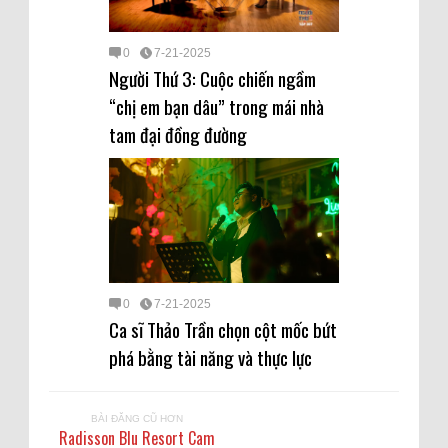
0
7-21-2025
Người Thứ 3: Cuộc chiến ngầm
“chị em bạn dâu” trong mái nhà
tam đại đồng đường
0
7-21-2025
Ca sĩ Thảo Trần chọn cột mốc bứt
phá bằng tài năng và thực lực
BÀI ĐĂNG CŨ HƠN
Radisson Blu Resort Cam