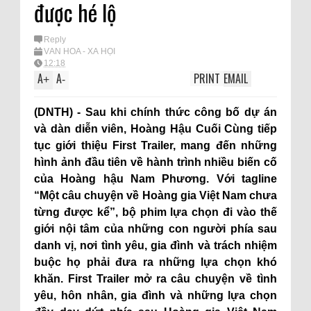
được hé lộ
Reply
VĂN HÓA - XÃ HỘI
12:18
A
A
PRINT
EMAIL
+
-
(DNTH) - Sau khi chính thức công bố dự án
và dàn diễn viên, Hoàng Hậu Cuối Cùng tiếp
tục giới thiệu First Trailer, mang đến những
hình ảnh đầu tiên về hành trình nhiều biến cố
của Hoàng hậu Nam Phương. Với tagline
“Một câu chuyện về Hoàng gia Việt Nam chưa
từng được kể”, bộ phim lựa chọn đi vào thế
giới nội tâm của những con người phía sau
danh vị, nơi tình yêu, gia đình và trách nhiệm
buộc họ phải đưa ra những lựa chọn khó
khăn. First Trailer mở ra câu chuyện về tình
yêu, hôn nhân, gia đình và những lựa chọn