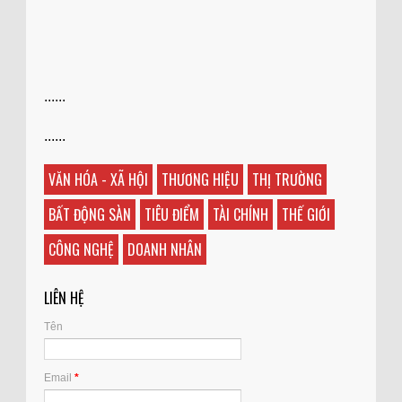
......
......
VĂN HÓA - XÃ HỘI
THƯƠNG HIỆU
THỊ TRƯỜNG
BẤT ĐỘNG SÀN
TIÊU ĐIỂM
TÀI CHÍNH
THẾ GIỚI
CÔNG NGHỆ
DOANH NHÂN
LIÊN HỆ
Tên
Email
*