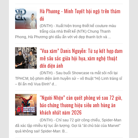
Hà Phương - Minh Tuyết hội ngộ trên thảm
đỏ
(DNTH) - Xuất hiện trong thiết kế couture màu
trắng của nhà thiết kế (NTK) Chung Thanh
Phong, Hà Phương ghi dấu ấn với vẻ đẹp thanh lịch và ...
“Vua xăm” Danis Nguyễn: Từ sự kết hợp đam
mê sâu sắc giữa hội họa, xăm nghệ thuật
đến điện ảnh
(DNTH) - Sau buổi Showcase ra mắt sôi nổi tại
TPHCM, bộ phim điện ảnh huyền sử – võ thuật "Hộ Linh tráng sĩ
– Bí ẩn mộ Vua Đinh" đ...
“Người Nhện” càn quét phòng vé sau 72 giờ,
bảo chứng thương hiệu siêu anh hùng ăn
khách nhất năm 2026
(DNTH) - Chỉ sau 72 giờ công chiếu, Spider-Man
đã xác lập nhiều kỷ lục ấn tượng. Gọi là “át chủ bài của Marvel”
quả không sai! Spider-Man: B...