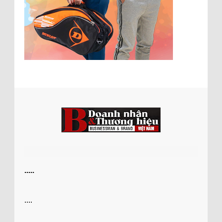
.....
....