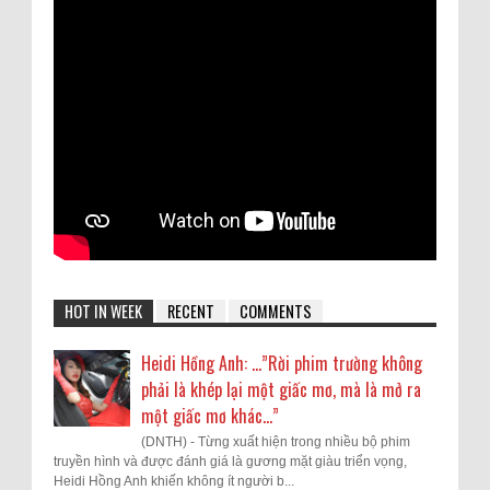
HOT IN WEEK
RECENT
COMMENTS
Heidi Hồng Anh: …”Rời phim trường không
phải là khép lại một giấc mơ, mà là mở ra
một giấc mơ khác...”
(DNTH) - Từng xuất hiện trong nhiều bộ phim
truyền hình và được đánh giá là gương mặt giàu triển vọng,
Heidi Hồng Anh khiến không ít người b...