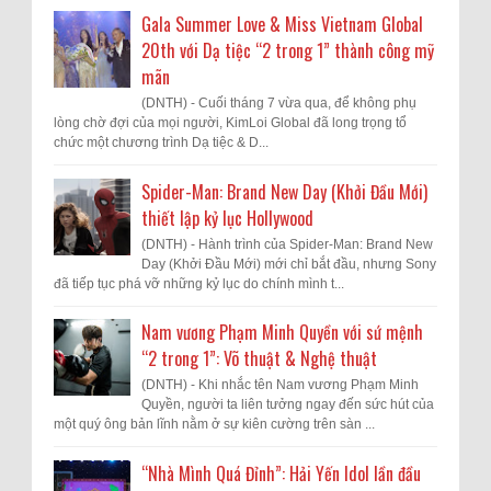
Gala Summer Love & Miss Vietnam Global
20th với Dạ tiệc “2 trong 1” thành công mỹ
mãn
(DNTH) - Cuối tháng 7 vừa qua, để không phụ
lòng chờ đợi của mọi người, KimLoi Global đã long trọng tổ
chức một chương trình Dạ tiệc & D...
Spider-Man: Brand New Day (Khởi Đầu Mới)
thiết lập kỷ lục Hollywood
(DNTH) - Hành trình của Spider-Man: Brand New
Day (Khởi Đầu Mới) mới chỉ bắt đầu, nhưng Sony
đã tiếp tục phá vỡ những kỷ lục do chính mình t...
Nam vương Phạm Minh Quyền với sứ mệnh
“2 trong 1”: Võ thuật & Nghệ thuật
(DNTH) - Khi nhắc tên Nam vương Phạm Minh
Quyền, người ta liên tưởng ngay đến sức hút của
một quý ông bản lĩnh nằm ở sự kiên cường trên sàn ...
“Nhà Mình Quá Đỉnh”: Hải Yến Idol lần đầu