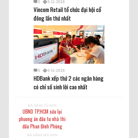
0
6-11-2018
Vincom Retail tổ chức đại hội cổ
đông lần thứ nhất
0
6-11-2018
HDBank xếp thứ 2 các ngân hàng
có chỉ số sinh lời cao nhất
BÀI ĐĂNG CŨ HƠN
UBND TP.HCM sửa lại
phương án đầu tư nhà thi
đấu Phan Đình Phùng
BÀI ĐĂNG MỚI HƠN