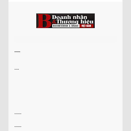
.....
....
......
......