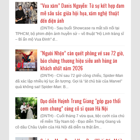
“Vua xăm” Danis Nguyễn: Từ sự kết hợp đam
mê sâu sắc giữa hội họa, xăm nghệ thuật
đến điện ảnh
(DNTH) - Sau buổi Showcase ra mắt sôi nổi tại
TPHCM, bộ phim điện ảnh huyền sử – võ thuật "Hộ Linh tráng sĩ
– Bí ẩn mộ Vua Đinh" đ...
“Người Nhện” càn quét phòng vé sau 72 giờ,
bảo chứng thương hiệu siêu anh hùng ăn
khách nhất năm 2026
(DNTH) - Chỉ sau 72 giờ công chiếu, Spider-Man
đã xác lập nhiều kỷ lục ấn tượng. Gọi là “át chủ bài của Marvel”
quả không sai! Spider-Man: B...
Đạo diễn Huỳnh Trung Giang “góp gạo thổi
cơm chung” cùng cô sĩ quan Hà Nội
(DNTH) - Cuối tháng 7 vừa qua, tiệc cưới của chú
rể miền Tây Nam bộ - Đạo diễn Trung Giang và
cô dâu Châu Uyên của Hà Nội đã diễn ra thật ấm...