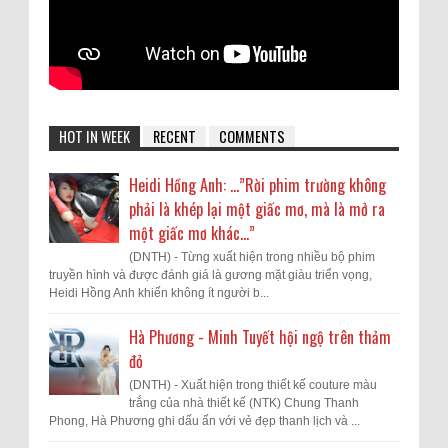
HOT IN WEEK
RECENT
COMMENTS
Heidi Hồng Anh: …”Rời phim trường không
phải là khép lại một giấc mơ, mà là mở ra
một giấc mơ khác...”
(DNTH) - Từng xuất hiện trong nhiều bộ phim
truyền hình và được đánh giá là gương mặt giàu triển vọng,
Heidi Hồng Anh khiến không ít người b...
Hà Phương - Minh Tuyết hội ngộ trên thảm
đỏ
(DNTH) - Xuất hiện trong thiết kế couture màu
trắng của nhà thiết kế (NTK) Chung Thanh
Phong, Hà Phương ghi dấu ấn với vẻ đẹp thanh lịch và ...