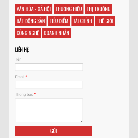
VĂN HÓA - XÃ HỘI
THƯƠNG HIỆU
THỊ TRƯỜNG
BẤT ĐỘNG SÀN
TIÊU ĐIỂM
TÀI CHÍNH
THẾ GIỚI
CÔNG NGHỆ
DOANH NHÂN
LIÊN HỆ
Tên
Email
*
Thông báo
*