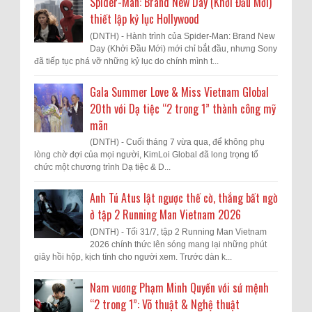
Spider-Man: Brand New Day (Khởi Đầu Mới)
thiết lập kỷ lục Hollywood
(DNTH) - Hành trình của Spider-Man: Brand New
Day (Khởi Đầu Mới) mới chỉ bắt đầu, nhưng Sony
đã tiếp tục phá vỡ những kỷ lục do chính mình t...
Gala Summer Love & Miss Vietnam Global
20th với Dạ tiệc “2 trong 1” thành công mỹ
mãn
(DNTH) - Cuối tháng 7 vừa qua, để không phụ
lòng chờ đợi của mọi người, KimLoi Global đã long trọng tổ
chức một chương trình Dạ tiệc & D...
Anh Tú Atus lật ngược thế cờ, thắng bất ngờ
ở tập 2 Running Man Vietnam 2026
(DNTH) - Tối 31/7, tập 2 Running Man Vietnam
2026 chính thức lên sóng mang lại những phút
giây hồi hộp, kịch tính cho người xem. Trước dàn k...
Nam vương Phạm Minh Quyền với sứ mệnh
“2 trong 1”: Võ thuật & Nghệ thuật