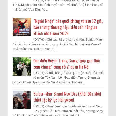
(DNTH) - Sau buổi Showcase ra mắt sôi nổi tại
TPHCM, bộ phim điện ảnh huyền sử – võ thuật "Hộ Linh tráng sĩ
– Bí ẩn mộ Vua Đinh" đ...
“Người Nhện” càn quét phòng vé sau 72 giờ,
bảo chứng thương hiệu siêu anh hùng ăn
khách nhất năm 2026
(DNTH) - Chỉ sau 72 giờ công chiếu, Spider-Man
đã xác lập nhiều kỷ lục ấn tượng. Gọi là “át chủ bài của Marvel”
quả không sai! Spider-Man: B...
Đạo diễn Huỳnh Trung Giang “góp gạo thổi
cơm chung” cùng cô sĩ quan Hà Nội
(DNTH) - Cuối tháng 7 vừa qua, tiệc cưới của chú
rể miền Tây Nam bộ - Đạo diễn Trung Giang và
cô dâu Châu Uyên của Hà Nội đã diễn ra thật ấm...
Spider-Man: Brand New Day (Khởi Đầu Mới)
thiết lập kỷ lục Hollywood
(DNTH) - Hành trình của Spider-Man: Brand New
Day (Khởi Đầu Mới) mới chỉ bắt đầu, nhưng Sony
đã tiếp tục phá vỡ những kỷ lục do chính mình t...