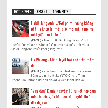
HOT IN WEEK
RECENT
COMMENTS
Heidi Hồng Anh: …”Rời phim trường không
phải là khép lại một giấc mơ, mà là mở ra
một giấc mơ khác...”
(DNTH) - Từng xuất hiện trong nhiều bộ phim
truyền hình và được đánh giá là gương mặt giàu triển vọng,
Heidi Hồng Anh khiến không ít người b...
Hà Phương - Minh Tuyết hội ngộ trên thảm
đỏ
(DNTH) - Xuất hiện trong thiết kế couture màu
trắng của nhà thiết kế (NTK) Chung Thanh
Phong, Hà Phương ghi dấu ấn với vẻ đẹp thanh lịch và ...
“Vua xăm” Danis Nguyễn: Từ sự kết hợp đam
mê sâu sắc giữa hội họa, xăm nghệ thuật
đến điện ảnh