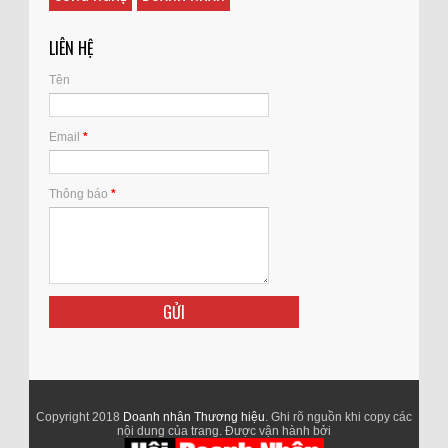
LIÊN HỆ
Tên
Email
*
Thông báo
*
Copyright 2018
Doanh nhân Thương hiệu
. Ghi rõ nguồn khi copy các
nội dung của trang. Được vận hành bởi