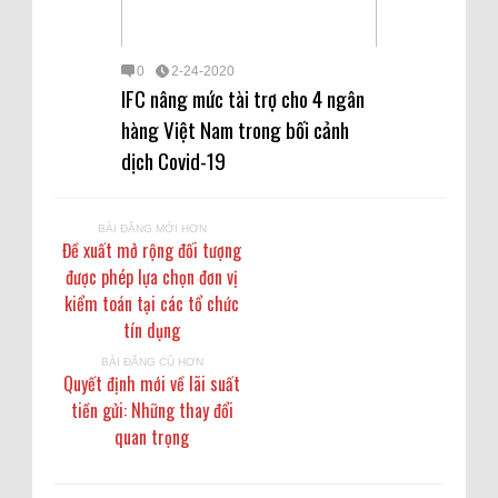
0
2-24-2020
IFC nâng mức tài trợ cho 4 ngân
hàng Việt Nam trong bối cảnh
dịch Covid-19
BÀI ĐĂNG MỚI HƠN
Đề xuất mở rộng đối tượng
được phép lựa chọn đơn vị
kiểm toán tại các tổ chức
tín dụng
BÀI ĐĂNG CŨ HƠN
Quyết định mới về lãi suất
tiền gửi: Những thay đổi
quan trọng