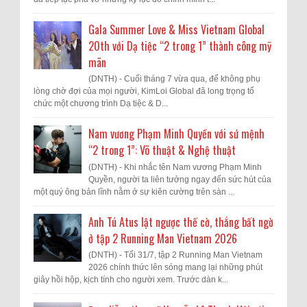
Gala Summer Love & Miss Vietnam Global
20th với Dạ tiệc “2 trong 1” thành công mỹ
mãn
(DNTH) - Cuối tháng 7 vừa qua, để không phụ
lòng chờ đợi của mọi người, KimLoi Global đã long trọng tổ
chức một chương trình Dạ tiệc & D...
Nam vương Phạm Minh Quyền với sứ mệnh
“2 trong 1”: Võ thuật & Nghệ thuật
(DNTH) - Khi nhắc tên Nam vương Phạm Minh
Quyền, người ta liên tưởng ngay đến sức hút của
một quý ông bản lĩnh nằm ở sự kiên cường trên sàn ...
Anh Tú Atus lật ngược thế cờ, thắng bất ngờ
ở tập 2 Running Man Vietnam 2026
(DNTH) - Tối 31/7, tập 2 Running Man Vietnam
2026 chính thức lên sóng mang lại những phút
giây hồi hộp, kịch tính cho người xem. Trước dàn k...