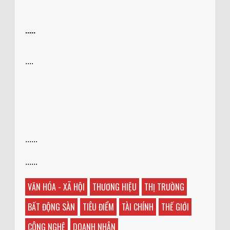
.....
....
......
......
VĂN HÓA - XÃ HỘI
THƯƠNG HIỆU
THỊ TRƯỜNG
BẤT ĐỘNG SÀN
TIÊU ĐIỂM
TÀI CHÍNH
THẾ GIỚI
CÔNG NGHỆ
DOANH NHÂN