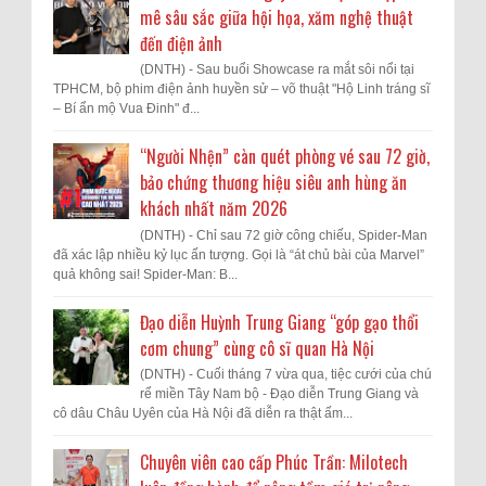
mê sâu sắc giữa hội họa, xăm nghệ thuật
đến điện ảnh
(DNTH) - Sau buổi Showcase ra mắt sôi nổi tại
TPHCM, bộ phim điện ảnh huyền sử – võ thuật "Hộ Linh tráng sĩ
– Bí ẩn mộ Vua Đinh" đ...
“Người Nhện” càn quét phòng vé sau 72 giờ,
bảo chứng thương hiệu siêu anh hùng ăn
khách nhất năm 2026
(DNTH) - Chỉ sau 72 giờ công chiếu, Spider-Man
đã xác lập nhiều kỷ lục ấn tượng. Gọi là “át chủ bài của Marvel”
quả không sai! Spider-Man: B...
Đạo diễn Huỳnh Trung Giang “góp gạo thổi
cơm chung” cùng cô sĩ quan Hà Nội
(DNTH) - Cuối tháng 7 vừa qua, tiệc cưới của chú
rể miền Tây Nam bộ - Đạo diễn Trung Giang và
cô dâu Châu Uyên của Hà Nội đã diễn ra thật ấm...
Chuyên viên cao cấp Phúc Trần: Milotech