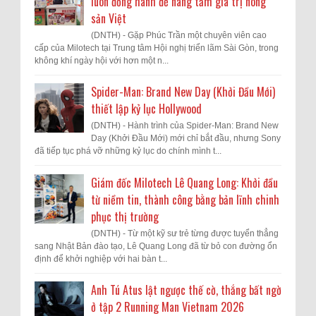
luôn đồng hành để nâng tầm giá trị nông
sản Việt
(DNTH) - Gặp Phúc Trần một chuyên viên cao
cấp của Milotech tại Trung tâm Hội nghị triển lãm Sài Gòn, trong
không khí ngày hội với hơn một n...
Spider-Man: Brand New Day (Khởi Đầu Mới)
thiết lập kỷ lục Hollywood
(DNTH) - Hành trình của Spider-Man: Brand New
Day (Khởi Đầu Mới) mới chỉ bắt đầu, nhưng Sony
đã tiếp tục phá vỡ những kỷ lục do chính mình t...
Giám đốc Milotech Lê Quang Long: Khởi đầu
từ niềm tin, thành công bằng bản lĩnh chinh
phục thị trường
(DNTH) - Từ một kỹ sư trẻ từng được tuyển thẳng
sang Nhật Bản đào tạo, Lê Quang Long đã từ bỏ con đường ổn
định để khởi nghiệp với hai bàn t...
Anh Tú Atus lật ngược thế cờ, thắng bất ngờ
ở tập 2 Running Man Vietnam 2026