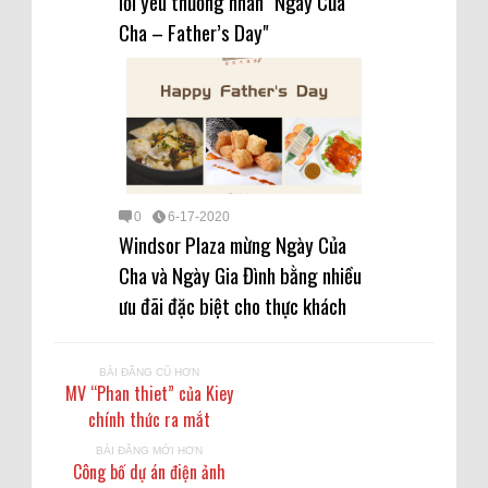
lời yêu thương nhân "Ngày Của
Cha – Father’s Day"
0
6-17-2020
Windsor Plaza mừng Ngày Của
Cha và Ngày Gia Đình bằng nhiều
ưu đãi đặc biệt cho thực khách
BÀI ĐĂNG CŨ HƠN
MV “Phan thiet” của Kiey
chính thức ra mắt
BÀI ĐĂNG MỚI HƠN
Công bố dự án điện ảnh