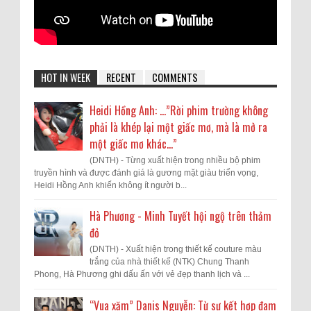
HOT IN WEEK
RECENT
COMMENTS
Heidi Hồng Anh: …”Rời phim trường không
phải là khép lại một giấc mơ, mà là mở ra
một giấc mơ khác...”
(DNTH) - Từng xuất hiện trong nhiều bộ phim
truyền hình và được đánh giá là gương mặt giàu triển vọng,
Heidi Hồng Anh khiến không ít người b...
Hà Phương - Minh Tuyết hội ngộ trên thảm
đỏ
(DNTH) - Xuất hiện trong thiết kế couture màu
trắng của nhà thiết kế (NTK) Chung Thanh
Phong, Hà Phương ghi dấu ấn với vẻ đẹp thanh lịch và ...
“Vua xăm” Danis Nguyễn: Từ sự kết hợp đam