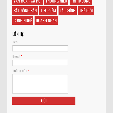
VĂN HÓA - XÃ HỘI
THƯƠNG HIỆU
THỊ TRƯỜNG
BẤT ĐỘNG SÀN
TIÊU ĐIỂM
TÀI CHÍNH
THẾ GIỚI
CÔNG NGHỆ
DOANH NHÂN
LIÊN HỆ
Tên
Email
*
Thông báo
*