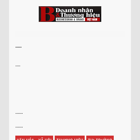
.....
....
......
......